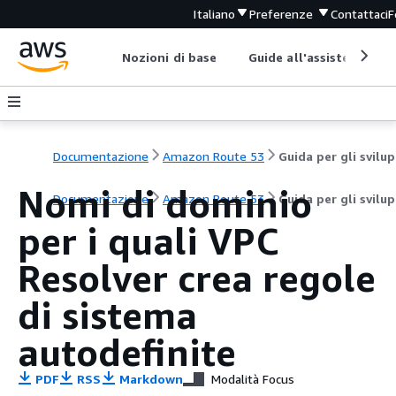
Italiano
Preferenze
Contattaci
F
Nozioni di base
Guide all'assistenza
Documentazione
Amazon Route 53
G
Nomi di dominio
Documentazione
Amazon Route 53
Guida per gli svilu
per i quali VPC
Resolver crea regole
di sistema
autodefinite
PDF
RSS
Markdown
Modalità Focus