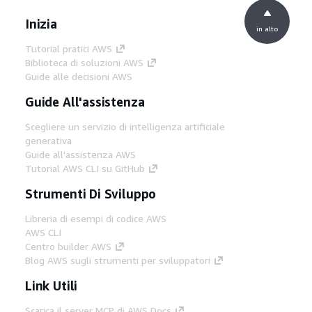
Inizia
in alto
Tutorial pratici AWS
Biblioteca di soluzioni AWS
Guide alle decisioni AWS
Guide All'assistenza
Scegliere un servizio di intelligenza artificiale
generativa
Guide all'assistenza AWS
Tutorial AWS CLI su GitHub
Strumenti Di Sviluppo
Libreria di esempi di codice AWS
AWS CLI
Centro builder AWS
Blog AWS sugli strumenti per sviluppatori
Link Utili
Scarica il server MCP di AWS Docs