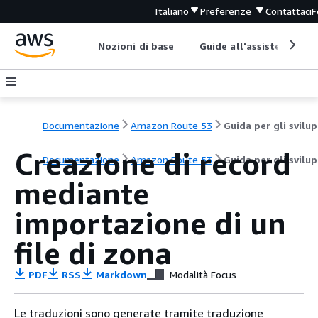
Italiano
Preferenze
Contattaci
F
Nozioni di base
Guide all'assistenza
Documentazione
Amazon Route 53
G
Creazione di record
Documentazione
Amazon Route 53
Guida per gli svilu
mediante
importazione di un
file di zona
PDF
RSS
Markdown
Modalità Focus
Le traduzioni sono generate tramite traduzione