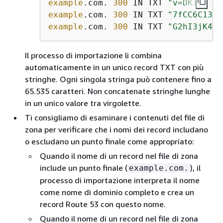
example
.com. 
300
 IN TXT 
"v=DKIM1; k
example
.com. 
300
 IN TXT 
"7fCC6C13dM
example
.com. 
300
 IN TXT 
"G2hI3jK4lM
Il processo di importazione li combina
automaticamente in un unico record TXT con più
stringhe. Ogni singola stringa può contenere fino a
65.535 caratteri. Non concatenate stringhe lunghe
in un unico valore tra virgolette.
Ti consigliamo di esaminare i contenuti del file di
zona per verificare che i nomi dei record includano
o escludano un punto finale come appropriato:
Quando il nome di un record nel file di zona
include un punto finale (
), il
example.com.
processo di importazione interpreta il nome
come nome di dominio completo e crea un
record Route 53 con questo nome.
Quando il nome di un record nel file di zona