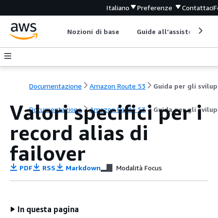
Italiano
Preferenze
Contattaci
F
Nozioni di base
Guide all'assistenza
Documentazione
Amazon Route 53
G
Valori specifici per i
Documentazione
Amazon Route 53
Guida per gli svilu
record alias di
failover
PDF
RSS
Markdown
Modalità Focus
In questa pagina