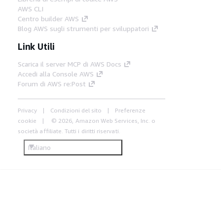
AWS CLI
Centro builder AWS
Blog AWS sugli strumenti per sviluppatori
Link Utili
Scarica il server MCP di AWS Docs
Accedi alla Console AWS
Forum di AWS re:Post
Privacy
Condizioni del sito
Preferenze
cookie
© 2026, Amazon Web Services, Inc. o
società affiliate. Tutti i diritti riservati.
Italiano