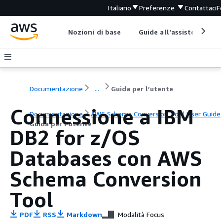
Italiano
Preferenze
Contattaci
F
Nozioni di base
Guide all'assistenza
Documentazione
...
Guida per l’utente
Connessione a IBM
Documentazione
AWS Schema Conversion Tool User Guide
Guida per l’utente
DB2 for z/OS
Databases con AWS
Schema Conversion
Tool
PDF
RSS
Markdown
Modalità Focus