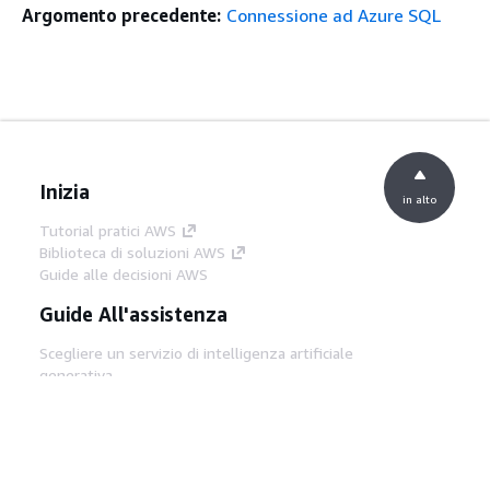
Argomento precedente:
Connessione ad Azure SQL
Inizia
in alto
Tutorial pratici AWS
Biblioteca di soluzioni AWS
Guide alle decisioni AWS
Guide All'assistenza
Scegliere un servizio di intelligenza artificiale
generativa
Guide all'assistenza AWS
Tutorial AWS CLI su GitHub
Strumenti Di Sviluppo