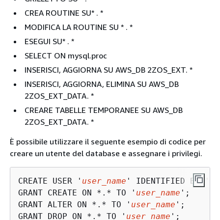
CREA ROUTINE SU* . *
MODIFICA LA ROUTINE SU * . *
ESEGUI SU* . *
SELECT ON mysql.proc
INSERISCI, AGGIORNA SU AWS_DB 2ZOS_EXT. *
INSERISCI, AGGIORNA, ELIMINA SU AWS_DB
2ZOS_EXT_DATA. *
CREARE TABELLE TEMPORANEE SU AWS_DB
2ZOS_EXT_DATA. *
È possibile utilizzare il seguente esempio di codice per
creare un utente del database e assegnare i privilegi.
CREATE USER '
user_name
' IDENTIFIED BY '
yo
GRANT CREATE ON *.* TO '
user_name
';

GRANT ALTER ON *.* TO '
user_name
';

GRANT DROP ON *.* TO '
user_name
';
