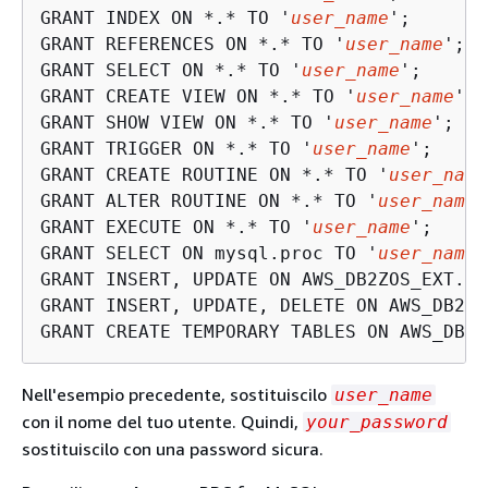
GRANT INDEX ON *.* TO '
user_name
';

GRANT REFERENCES ON *.* TO '
user_name
';

GRANT SELECT ON *.* TO '
user_name
';

GRANT CREATE VIEW ON *.* TO '
user_name
';

GRANT SHOW VIEW ON *.* TO '
user_name
';

GRANT TRIGGER ON *.* TO '
user_name
';

GRANT CREATE ROUTINE ON *.* TO '
user_name
GRANT ALTER ROUTINE ON *.* TO '
user_name
'
GRANT EXECUTE ON *.* TO '
user_name
';

GRANT SELECT ON mysql.proc TO '
user_name
'
GRANT INSERT, UPDATE ON AWS_DB2ZOS_EXT.* 
GRANT INSERT, UPDATE, DELETE ON AWS_DB2ZO
GRANT CREATE TEMPORARY TABLES ON AWS_DB2Z
Nell'esempio precedente, sostituiscilo
user_name
con il nome del tuo utente. Quindi,
your_password
sostituiscilo con una password sicura.