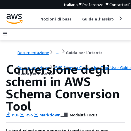
Italiano
Preferenze
Contattaci
F
Nozioni di base
Guide all'assistenza
Documentazione
...
Guida per l’utente
Conversione degli
Documentazione
AWS Schema Conversion Tool User Guide
Guida per l’utente
schemi in AWS
Schema Conversion
Tool
PDF
RSS
Markdown
Modalità Focus
Le traduzioni sono generate tramite traduzione