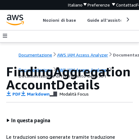
Italiano
Preferenze
Contattaci
F
Nozioni di base
Guide all'assistenza
Documentazione
AWS IAM Access Analyzer
FindingAggregation
Documentazione
AWS IAM Access Analyzer
Documentazione di riferimento delle API
AccountDetails
PDF
Markdown
Modalità Focus
In questa pagina
Le traduzioni sono generate tramite traduzione