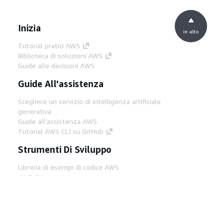
Inizia
in alto
Tutorial pratici AWS
Biblioteca di soluzioni AWS
Guide alle decisioni AWS
Guide All'assistenza
Scegliere un servizio di intelligenza artificiale
generativa
Guide all'assistenza AWS
Tutorial AWS CLI su GitHub
Strumenti Di Sviluppo
Libreria di esempi di codice AWS
AWS CLI
Centro builder AWS
Blog AWS sugli strumenti per sviluppatori
Link Utili