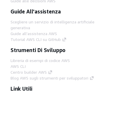
Guide alle decisioni AWS
Guide All'assistenza
Scegliere un servizio di intelligenza artificiale
generativa
Guide all'assistenza AWS
Tutorial AWS CLI su GitHub
Strumenti Di Sviluppo
Libreria di esempi di codice AWS
AWS CLI
Centro builder AWS
Blog AWS sugli strumenti per sviluppatori
Link Utili
Scarica il server MCP di AWS Docs
Accedi alla Console AWS
Forum di AWS re:Post
Privacy
Condizioni del sito
Preferenze