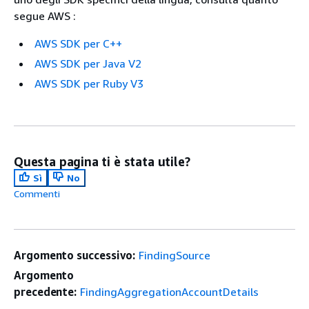
segue AWS :
AWS SDK per C++
AWS SDK per Java V2
AWS SDK per Ruby V3
Questa pagina ti è stata utile?
Sì
No
Commenti
Argomento successivo:
FindingSource
Argomento
precedente:
FindingAggregationAccountDetails