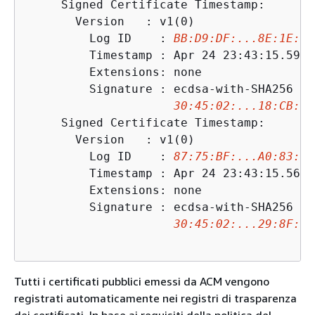
     Signed Certificate Timestamp:

       Version   : v1(0)

         Log ID    : 
BB:D9:DF:...8E:1E:D1
         Timestamp : Apr 24 23:43:15.598 
         Extensions: none

         Signature : ecdsa-with-SHA256

30:45:02:...18:CB:79
     Signed Certificate Timestamp:

       Version   : v1(0)

         Log ID    : 
87:75:BF:...A0:83:0F
         Timestamp : Apr 24 23:43:15.565 
         Extensions: none

         Signature : ecdsa-with-SHA256

30:45:02:...29:8F:6C
Tutti i certificati pubblici emessi da ACM vengono
registrati automaticamente nei registri di trasparenza
dei certificati. In base ai requisiti della politica del