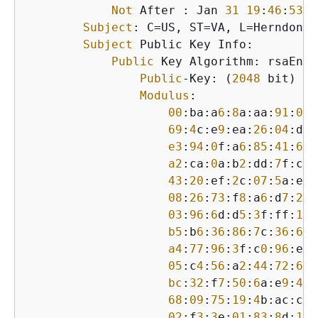
Not
 After : Jan 
31
19
:
46
:
53
2
Subject
: C=US, ST=VA, L=Herndon, 
Subject
 Public Key Info:

Public
 Key Algorithm: rsaEncr
Public
-Key: (
2048
 bit)

Modulus
:

00
:ba:a
6
:
8
a:aa:
91
:
0
b:
69
:
4
c:e
9
:ea:
26
:
04
:d
5
:
e3
:
94
:
0
f:a
6
:
85
:
41
:
6
b:
a2
:ca:
0
a:b
2
:dd:
7
f:c
0
:
43
:
20
:ef:
2
c:
07
:
5
a:e
4
:
08
:
26
:
73
:f
8
:a
6
:d
7
:
22
:
03
:
96
:
6
d:d
5
:
3
f:ff:
18
:
b5
:b
6
:
36
:
86
:
7
c:
36
:
65
:
a4
:
77
:
96
:
3
f:c
0
:
96
:e
2
:
05
:c
4
:
56
:a
2
:
44
:
72
:
6
f:
bc
:
32
:f
7
:
50
:
6
a:e
9
:
42
:
68
:
09
:
75
:
19
:
4
b:ac:c
6
:
02
:f
3
:
3
e:
01
:
83
:
8
d:
16
: