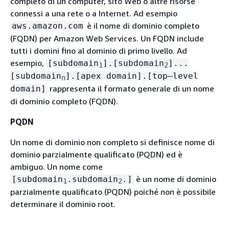
completo di un computer, sito Web o altre risorse
connessi a una rete o a Internet. Ad esempio
è il nome di dominio completo
aws.amazon.com
(FQDN) per Amazon Web Services. Un FQDN include
tutti i domini fino al dominio di primo livello. Ad
esempio,
[subdomain
].[subdomain
]...
1
2
[subdomain
].[apex domain].[top–level
n
rappresenta il formato generale di un nome
domain]
di dominio completo (FQDN).
PQDN
Un nome di dominio non completo si definisce nome di
dominio parzialmente qualificato (PQDN) ed è
ambiguo. Un nome come
è un nome di dominio
[subdomain
.subdomain
.]
1
2
parzialmente qualificato (PQDN) poiché non è possibile
determinare il dominio root.