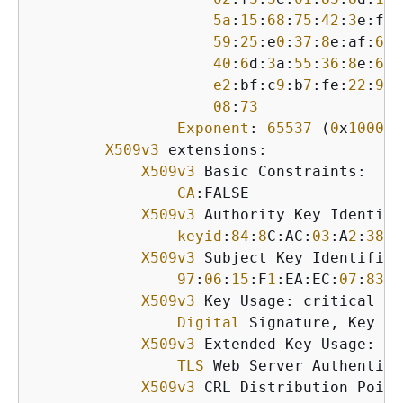
5a
:
15
:
68
:
75
:
42
:
3
e:f
0
:
59
:
25
:e
0
:
37
:
8
e:af:
6
a:
40
:
6
d:
3
a:
55
:
36
:
8
e:
60
:
e2
:bf:c
9
:b
7
:fe:
22
:
9
e:
08
:
73
Exponent
: 
65537
 (
0
x
10001
)

X509v3
 extensions:

X509v3
 Basic Constraints:

CA
:FALSE

X509v3
 Authority Key Identifi
keyid
:
84
:
8
C:AC:
03
:A
2
:
38
:D
X509v3
 Subject Key Identifier:
97
:
06
:
15
:F
1
:EA:EC:
07
:
83
:
4
X509v3
 Key Usage: critical

Digital
 Signature, Key En
X509v3
 Extended Key Usage:

TLS
 Web Server Authentica
X509v3
 CRL Distribution Points