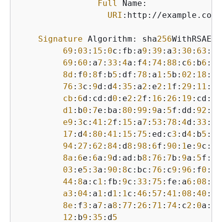
Full
 Name:

URI
:http://example.com/
Signature
 Algorithm: sha
256
WithRSAEnc
69
:
03
:
15
:
0
c:fb:a
9
:
39
:a
3
:
30
:
63
:b
2
69
:
60
:a
7
:
33
:
4
a:f
4
:
74
:
88
:c
6
:b
6
:b
6
8d
:f
0
:
8
f:b
5
:df:
78
:a
1
:
5
b:
02
:
18
:
72
76
:
3
c:
9
d:d
4
:
35
:a
2
:e
2
:
1
f:
29
:
11
:
67
cb
:
6
d:cd:d
0
:e
2
:
2
f:
16
:
26
:
19
:cd:f
7
d1
:b
0
:
7
e:ba:
80
:
99
:
9
a:
5
f:dd:
92
:b
0
e9
:
3
c:
41
:
2
f:
15
:a
7
:
53
:
78
:
4
d:
33
:
45
17
:d
4
:
80
:
41
:
15
:
75
:ed:c
3
:d
4
:b
5
:e
3
94
:
27
:
62
:
84
:d
8
:
98
:
6
f:
90
:
1
e:
9
c:e
0
8a
:
6
e:
6
a:
9
d:ad:b
8
:
76
:
7
b:
9
a:
5
f:d
1
03
:e
5
:
3
a:
90
:
8
c:bc:
76
:c
9
:
96
:f
0
:
4
a
44
:
8
a:c
1
:fb:
9
c:
33
:
75
:fe:a
6
:
08
:d
3
a3
:
04
:a
1
:d
1
:
1
c:
46
:
57
:
41
:
08
:
40
:b
1
8e
:f
3
:a
7
:a
8
:
77
:
26
:
71
:
74
:c
2
:
0
a:
5
b
12
:b
9
:
35
:d
5