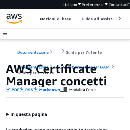
Italiano
Preferenze
Contattaci
F
Nozioni di base
Guide all'assistenza
Documentazione
...
Guida per l’utente
AWS Certificate
Documentazione
AWS Certificate Manager (ACM)
Guida per l’utente
Manager concetti
PDF
RSS
Markdown
Modalità Focus
In questa pagina
Le traduzioni sono generate tramite traduzione