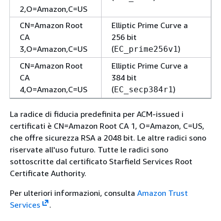
2,O=Amazon,C=US
CN=Amazon Root
Elliptic Prime Curve a
CA
256 bit
3,O=Amazon,C=US
(
)
EC_prime256v1
CN=Amazon Root
Elliptic Prime Curve a
CA
384 bit
4,O=Amazon,C=US
(
)
EC_secp384r1
La radice di fiducia predefinita per ACM-issued i
certificati è CN=Amazon Root CA 1, O=Amazon, C=US,
che offre sicurezza RSA a 2048 bit. Le altre radici sono
riservate all'uso futuro. Tutte le radici sono
sottoscritte dal certificato Starfield Services Root
Certificate Authority.
Per ulteriori informazioni, consulta
Amazon Trust
Services
.