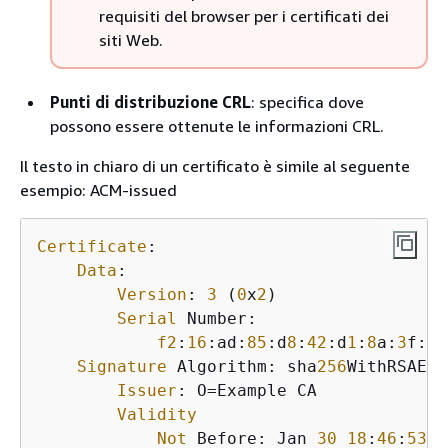
requisiti del browser per i certificati dei
siti Web.
Punti di distribuzione CRL
: specifica dove
possono essere ottenute le informazioni CRL.
Il testo in chiaro di un certificato è simile al seguente
esempio: ACM-issued
Certificate
:

Data
:

Version
: 
3
 (
0
x
2
)

Serial
 Number:

f2
:
16
:ad:
85
:d
8
:
42
:d
1
:
8
a:
3
f:
33
Signature
 Algorithm: sha
256
WithRSAEnc
Issuer
: O=Example CA

Validity
Not
 Before: Jan 
30
18
:
46
:
53
2