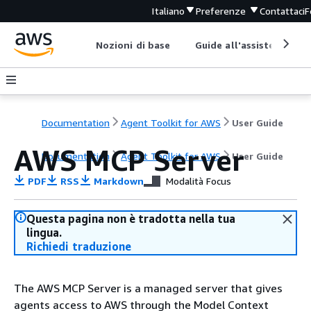
Italiano
Preferenze
Contattaci
F
Nozioni di base
Guide all'assistenza
Documentation
Agent Toolkit for AWS
User Guide
AWS MCP Server
Documentation
Agent Toolkit for AWS
User Guide
PDF
RSS
Markdown
Modalità Focus
Questa pagina non è tradotta nella tua
lingua.
Richiedi traduzione
The AWS MCP Server is a managed server that gives
agents access to AWS through the Model Context