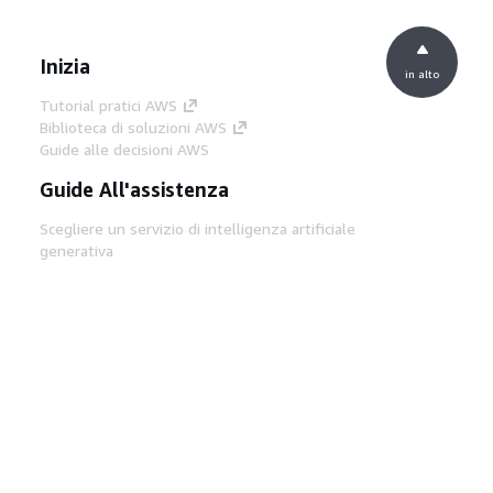
Inizia
in alto
Tutorial pratici AWS
Biblioteca di soluzioni AWS
Guide alle decisioni AWS
Guide All'assistenza
Scegliere un servizio di intelligenza artificiale
generativa
Guide all'assistenza AWS
Tutorial AWS CLI su GitHub
Strumenti Di Sviluppo
Libreria di esempi di codice AWS
AWS CLI
Centro builder AWS
Blog AWS sugli strumenti per sviluppatori
Link Utili