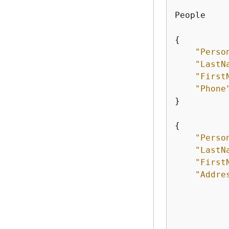
People

{
"Perso
"LastN
"First
"Phone
}

{
"Perso
"LastN
"First
"Addre