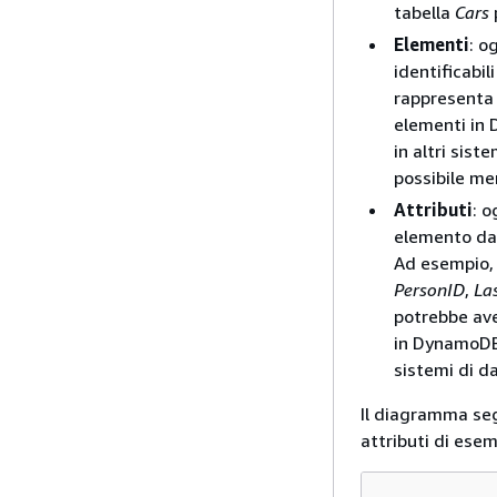
tabella
Cars
Elementi
: o
identificabil
rappresenta 
elementi in D
in altri sis
possibile me
Attributi
: 
elemento dat
Ad esempio, 
PersonID
,
La
potrebbe av
in DynamoDB s
sistemi di d
Il diagramma se
attributi di esem