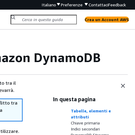
Italiano
Preferenze
Contattaci
Feedback
Crea un Account AWS
Amazon DynamoDB
o tra il
evarrà.
In questa pagina
itto tra
ma
Tabelle, elementi e
attributi
Chiave primaria
Indici secondari
tilizzare.
DynamoDB Streams