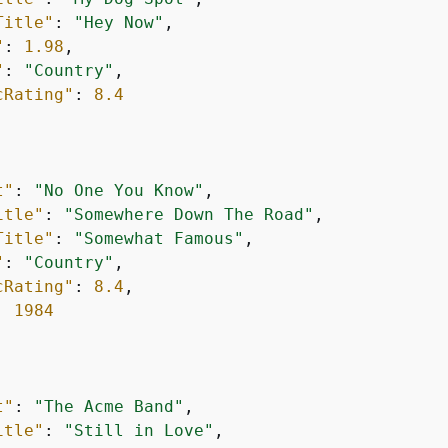
Title"
: 
"Hey Now"
,

"
: 
1.98
,

"
: 
"Country"
,

cRating"
: 
8.4
t"
: 
"No One You Know"
,

itle"
: 
"Somewhere Down The Road"
,

Title"
: 
"Somewhat Famous"
,

"
: 
"Country"
,

cRating"
: 
8.4
,

: 
1984
t"
: 
"The Acme Band"
,

itle"
: 
"Still in Love"
,
