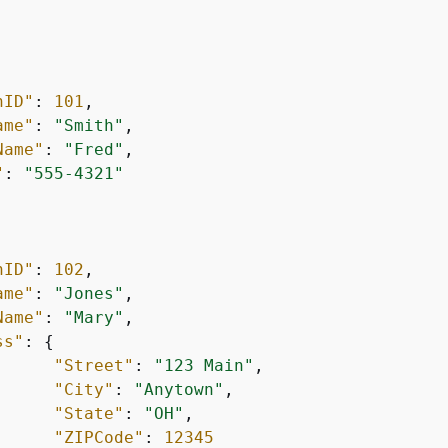
nID"
: 
101
,

ame"
: 
"Smith"
,

Name"
: 
"Fred"
,

"
: 
"555-4321"
nID"
: 
102
,

ame"
: 
"Jones"
,

Name"
: 
"Mary"
,

ss"
: 
{
"Street"
: 
"123 Main"
,

"City"
: 
"Anytown"
,

"State"
: 
"OH"
,

"ZIPCode"
: 
12345