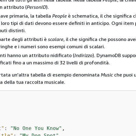
n attributo (
PersonID
).
iave primaria, la tabella
People
è schematica, il che significa c
i loro tipi di dati devono essere definiti in anticipo. Ogni item
buti distinti.
arte degli attributi è
scalare
, il che significa che possono ave
tringhe e i numeri sono esempi comuni di scalari.
nti hanno un attributo nidificato (
Indirizzo
). DynamoDB suppor
ificati fino a un massimo di 32 livelli di profondità.
ortata un'altra tabella di esempio denominata
Music
che puoi u
a della tua raccolta musicale.
t"
: 
"No One You Know"
,

itle"
: 
"My Dog Spot"
,
