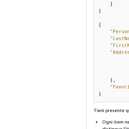
    }

}

{
"Perso
"LastN
"First
"Addre
    },

"Favor
}
Tieni presente q
Ogni item ne
distingue l'i