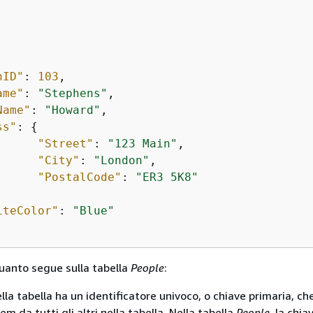
nID"
: 
103
,

ame"
: 
"Stephens"
,

Name"
: 
"Howard"
,

ss"
: 
{
"Street"
: 
"123 Main"
,

"City"
: 
"London"
,                       
"PostalCode"
: 
"ER3 5K8"
iteColor"
: 
"Blue"
uanto segue sulla tabella
People
:
lla tabella ha un identificatore univoco, o chiave primaria, ch
tem da tutti gli altri nella tabella. Nella tabella
People
, la chia