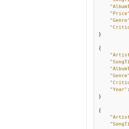
"Album
"Price
"Genre
"Criti
}

{
"Artis
"SongT
"Album
"Genre
"Criti
"Year"
}

{
"Artis
"SongT