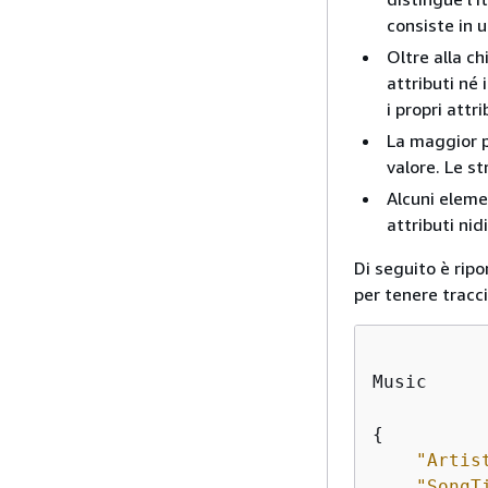
consiste in u
Oltre alla ch
attributi né 
i propri attri
La maggior p
valore. Le s
Alcuni eleme
attributi nid
Di seguito è rip
per tenere tracci
Music

{
"Artis
"SongT