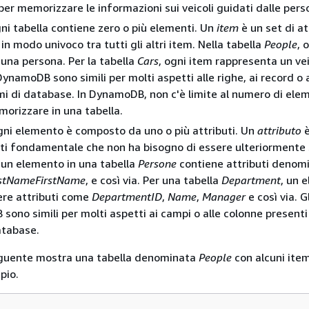
per memorizzare le informazioni sui veicoli guidati dalle pers
gni tabella contiene zero o più elementi. Un
item
è un set di at
i in modo univoco tra tutti gli altri item. Nella tabella
People
, 
una persona. Per la tabella
Cars
, ogni item rappresenta un vei
ynamoDB sono simili per molti aspetti alle righe, ai record o a
temi di database. In DynamoDB, non c'è limite al numero di ele
morizzare in una tabella.
ogni elemento è composto da uno o più attributi. Un
attributo
è
i fondamentale che non ha bisogno di essere ulteriormente 
un elemento in una tabella
Persone
contiene attributi denomi
stName
FirstName
, e così via. Per una tabella
Department
, un 
ere attributi come
DepartmentID
,
Name
,
Manager
e così via. Gl
ono simili per molti aspetti ai campi o alle colonne presenti i
atabase.
guente mostra una tabella denominata
People
con alcuni ite
pio.