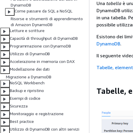
Una
tabella
è una
DynamoDB
DynamoDB utilizz
Come passare da SQL a NoSQL
in una tabella. P
Risorse e strumenti di apprendimento
possibile utiliz
di Amazon DynamoDB
Letture e scritture
Esistono dei limi
Capacità di throughput di DynamoDB
DynamoDB
.
Programmazione con DynamoDB
Utilizzo di DynamoDB
Il seguente video
Accelerazione in memoria con DAX
Tabelle, elementi
Modellazione dei dati
Migrazione a DynamoDB
NoSQL Workbench
Tabelle, e
Backup e ripristino
Esempi di codice
Sicurezza
Monitoraggio e registrazione
Best practice
Utilizzo di DynamoDB con altri servizi