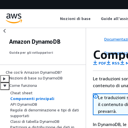
Nozioni di base
Guide all'ass
Documentaz
Amazon DynamoDB
Compo
Documentaz
Guida per gli sviluppatori
PDF
RSS
M
Che cos'è Amazon DynamoDB?
Nozioni di base su DynamoDB
Le traduzioni so
contenuto di una 
Come funziona
Cheat sheet
Le traduzioni 
Componenti principali
il contenuto d
API DynamoDB
Regole di denominazione e tipi di dati
prevarrà.
supportati
Classi di tabella DynamoDB
In DynamoDB, le t
Partizioni e distribuzione dei dati in