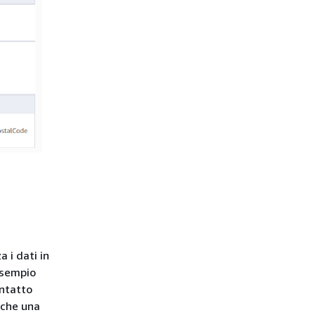
 i dati in
 esempio
ontatto
anche una