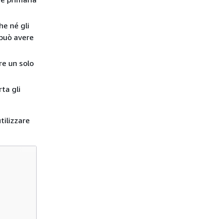
he né gli
 può avere
re un solo
ta gli
tilizzare