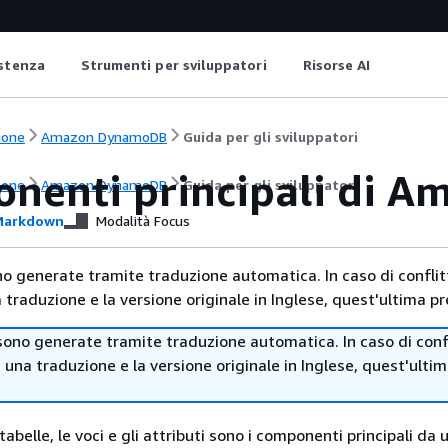
istenza
Strumenti per sviluppatori
Risorse AI
ione
Amazon DynamoDB
Guida per gli sviluppatori
nenti principali di 
ione
Amazon DynamoDB
Guida per gli sviluppatori
arkdown
Modalità Focus
no generate tramite traduzione automatica. In caso di conflitt
traduzione e la versione originale in Inglese, quest'ultima pr
sono generate tramite traduzione automatica. In caso di confl
i una traduzione e la versione originale in Inglese, quest'ulti
abelle, le voci e gli attributi sono i componenti principali da u