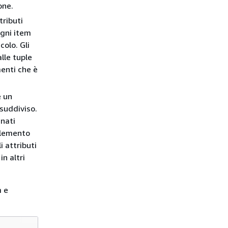
one.
tributi
ogni item
colo. Gli
lle tuple
menti che è
 un
suddiviso.
nati
elemento
i attributi
n altri
m e