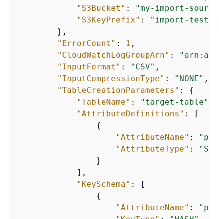
"S3Bucket"
: 
"my-import-source
"S3KeyPrefix"
: 
"import-test"
        },

"ErrorCount"
: 
1
,

"CloudWatchLogGroupArn"
: 
"arn:aws
"InputFormat"
: 
"CSV"
,

"InputCompressionType"
: 
"NONE"
,

"TableCreationParameters"
: 
{
"TableName"
: 
"target-table"
,

"AttributeDefinitions"
: [

{
"AttributeName"
: 
"pk"
"AttributeType"
: 
"S"
                }

            ],

"KeySchema"
: [

{
"AttributeName"
: 
"pk"