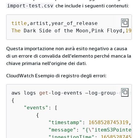
che include i seguenti contenuti:
import-test.csv
title
The
 Dark Side of the Moon,Pink Floyd,
1973
Questa importazione non avrà esito negativo a causa
di un errore di convalida dell'elemento perché manca la
chiave primaria nell'origine dei dati.
CloudWatch Esempio di registro degli errori:
aws logs 
get
-
log
-
events —log
-
group
-
name 
/
{
"events"
: [

{
"timestamp"
: 
1658528745319
,

"message"
: 
"
{
\"
itemS3Pointer
\
"ingestionTime"
: 
165852874541