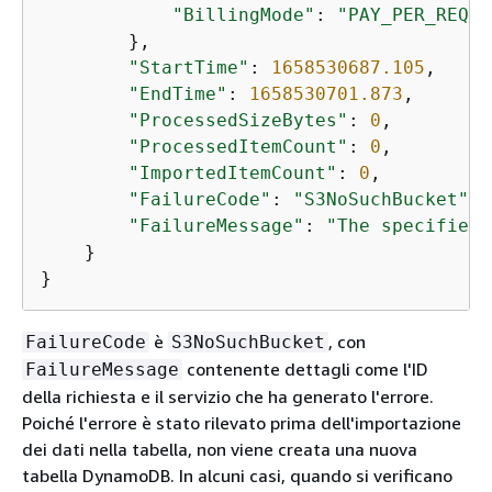
"BillingMode"
: 
"PAY_PER_REQUE
        },

"StartTime"
: 
1658530687.105
,

"EndTime"
: 
1658530701.873
,

"ProcessedSizeBytes"
: 
0
,

"ProcessedItemCount"
: 
0
,

"ImportedItemCount"
: 
0
,

"FailureCode"
: 
"S3NoSuchBucket"
,

"FailureMessage"
: 
"The specified 
    }

}
è
, con
FailureCode
S3NoSuchBucket
contenente dettagli come l'ID
FailureMessage
della richiesta e il servizio che ha generato l'errore.
Poiché l'errore è stato rilevato prima dell'importazione
dei dati nella tabella, non viene creata una nuova
tabella DynamoDB. In alcuni casi, quando si verificano