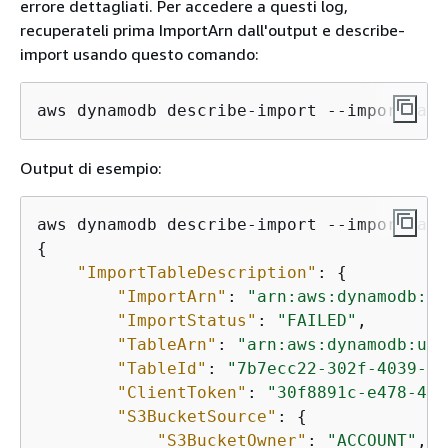
errore dettagliati. Per accedere a questi log,
recuperateli prima ImportArn dall'output e describe-
import usando questo comando:
aws dynamodb describe-import --import-arn
Output di esempio:
aws dynamodb describe-import --import-arn
{
"ImportTableDescription"
: 
{
"ImportArn"
: 
"arn:aws:dynamodb:us
"ImportStatus"
: 
"FAILED"
,

"TableArn"
: 
"arn:aws:dynamodb:us-
"TableId"
: 
"7b7ecc22-302f-4039-8e
"ClientToken"
: 
"30f8891c-e478-47f
"S3BucketSource"
: 
{
"S3BucketOwner"
: 
"ACCOUNT"
,
