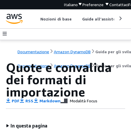
Italiano
Preferenze
Contattaci
F
Nozioni di base
Guide all'assistenza
Documentazione
Amazon DynamoDB
Quote e convalida
Documentazione
Amazon DynamoDB
Guida per gli svil
dei formati di
importazione
PDF
RSS
Markdown
Modalità Focus
In questa pagina