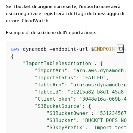
Se il bucket di origine non esiste, l'importazione avrà
esito negativo e registrerà i dettagli del messaggio di
errore. CloudWatch
Esempio di descrizione dell'importazione:
aws
 dynamodb —endpoint-url $
ENDPOINT
 desc
{
"ImportTableDescription"
: 
{
"ImportArn"
: 
"arn:aws:dynamodb:us
"ImportStatus"
: 
"FAILED"
,

"TableArn"
: 
"arn:aws:dynamodb:us-
"TableId"
: 
"e1215a82-b8d1-45a8-b2
"ClientToken"
: 
"3048e16a-069b-47a
"S3BucketSource"
: 
{
"S3BucketOwner"
: 
"53123456789
"S3Bucket"
: 
"BUCKET_DOES_NOT_
"S3KeyPrefix"
: 
"import-test"