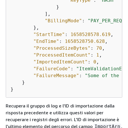
"KeyType"
: 
"HASH"
                }

            ],

"BillingMode"
: 
"PAY_PER_REQUE
        },

"StartTime"
: 
1658528578.619
,

"EndTime"
: 
1658528750.628
,

"ProcessedSizeBytes"
: 
70
,

"ProcessedItemCount"
: 
1
,

"ImportedItemCount"
: 
0
,

"FailureCode"
: 
"ItemValidationErr
"FailureMessage"
: 
"Some of the it
    }

}
Recupera il gruppo di log e l'ID di importazione dalla
risposta precedente e utilizza questi valori per
recuperare i registri degli errori. L'ID di importazione è
l'ultimo elemento del percorso del campo
.
ImportArn