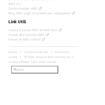
AWS CLI
Centro builder AWS
Blog AWS sugli strumenti per sviluppatori
Link Utili
Scarica il server MCP di AWS Docs
Accedi alla Console AWS
Forum di AWS re:Post
Privacy
Condizioni del sito
Preferenze
cookie
© 2026, Amazon Web Services, Inc. o
società affiliate. Tutti i diritti riservati.
Italiano