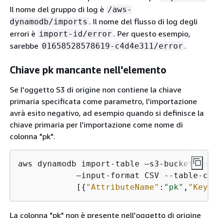
Il nome del gruppo di log è
/aws-
. Il nome del flusso di log degli
dynamodb/imports
errori è
. Per questo esempio,
import-id/error
sarebbe
.
01658528578619-c4d4e311/error
Chiave pk mancante nell'elemento
Se l'oggetto S3 di origine non contiene la chiave
primaria specificata come parametro, l'importazione
avrà esito negativo, ad esempio quando si definisce la
chiave primaria per l'importazione come nome di
colonna "pk".
aws dynamodb import-table —s3-bucket-sour
            —input-format CSV --table-cre
            [
{
"AttributeName"
:
"pk"
,
"KeyTy
La colonna "pk" non è presente nell'oggetto di origine