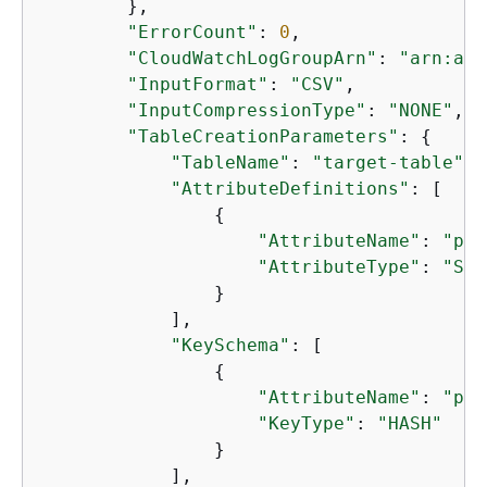
        },

"ErrorCount"
: 
0
,

"CloudWatchLogGroupArn"
: 
"arn:aws
"InputFormat"
: 
"CSV"
,

"InputCompressionType"
: 
"NONE"
,

"TableCreationParameters"
: 
{
"TableName"
: 
"target-table"
,

"AttributeDefinitions"
: [

{
"AttributeName"
: 
"pk"
"AttributeType"
: 
"S"
                }

            ],

"KeySchema"
: [

{
"AttributeName"
: 
"pk"
"KeyType"
: 
"HASH"
                }

            ],
