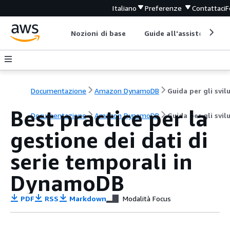
Italiano
Preferenze
Contattaci
F
Nozioni di base
Guide all'assistenza
Documentazione
Amazon DynamoDB
Best practice per la
Documentazione
Amazon DynamoDB
Guida per gli svil
gestione dei dati di
serie temporali in
DynamoDB
PDF
RSS
Markdown
Modalità Focus