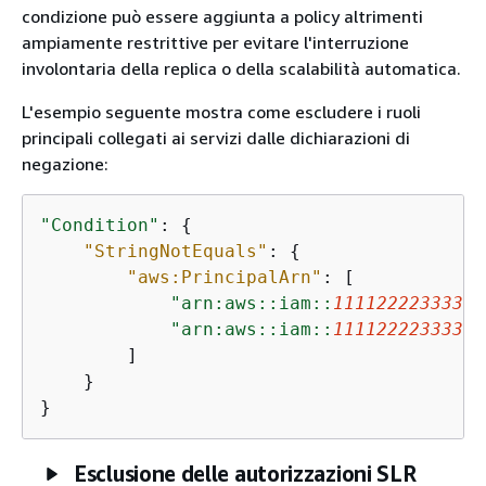
condizione può essere aggiunta a policy altrimenti
ampiamente restrittive per evitare l'interruzione
involontaria della replica o della scalabilità automatica.
L'esempio seguente mostra come escludere i ruoli
principali collegati ai servizi dalle dichiarazioni di
negazione:
"Condition"
: 
{
"StringNotEquals"
: 
{
"aws:PrincipalArn"
: [

"arn:aws::iam::
111122223333
:r
"arn:aws::iam::
111122223333
:r
        ]

    }

}
Esclusione delle autorizzazioni SLR