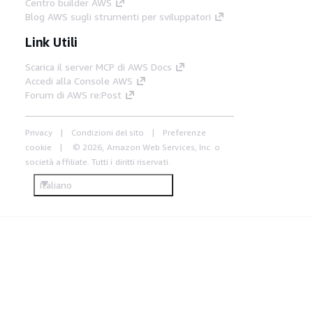
Centro builder AWS
Blog AWS sugli strumenti per sviluppatori
Link Utili
Scarica il server MCP di AWS Docs
Accedi alla Console AWS
Forum di AWS re:Post
Privacy
Condizioni del sito
Preferenze
cookie
© 2026, Amazon Web Services, Inc. o
società affiliate. Tutti i diritti riservati.
Italiano