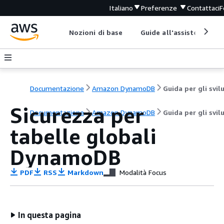
Italiano
Preferenze
Contattaci
F
Nozioni di base
Guide all'assistenza
Documentazione
Amazon DynamoDB
Sicurezza per
Documentazione
Amazon DynamoDB
Guida per gli svil
tabelle globali
DynamoDB
PDF
RSS
Markdown
Modalità Focus
In questa pagina