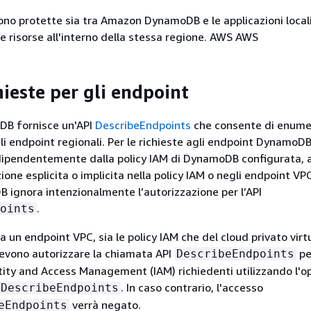
ono protette sia tra Amazon DynamoDB e le applicazioni locali
 risorse all'interno della stessa regione. AWS AWS
hieste per gli endpoint
B fornisce un'API
DescribeEndpoints
che consente di enume
i endpoint regionali. Per le richieste agli endpoint DynamoDB 
ndipendentemente dalla policy IAM di DynamoDB configurata, 
ione esplicita o implicita nella policy IAM o negli endpoint V
ignora intenzionalmente l’autorizzazione per l’API
.
oints
da un endpoint VPC, sia le policy IAM che del cloud privato virt
evono autorizzare la chiamata API
pe
DescribeEndpoints
entity and Access Management (IAM) richiedenti utilizzando l'
. In caso contrario, l'accesso
:DescribeEndpoints
verrà negato.
eEndpoints