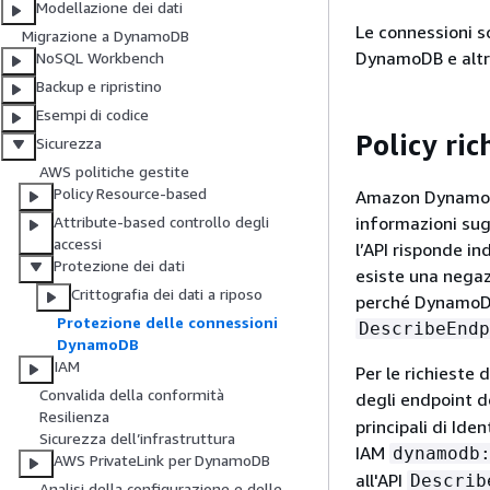
Modellazione dei dati
Le connessioni s
Migrazione a DynamoDB
DynamoDB e altre
NoSQL Workbench
Backup e ripristino
Esempi di codice
Policy ric
Sicurezza
AWS politiche gestite
Policy Resource-based
Amazon DynamoD
informazioni sugl
Attribute-based controllo degli
accessi
l’API risponde i
Protezione dei dati
esiste una negaz
Crittografia dei dati a riposo
perché DynamoDB 
Protezione delle connessioni
DescribeEndp
DynamoDB
IAM
Per le richieste 
Convalida della conformità
degli endpoint d
Resilienza
principali di Id
Sicurezza dell’infrastruttura
IAM
dynamodb
AWS PrivateLink per DynamoDB
all'API
Describ
Analisi della configurazione e delle