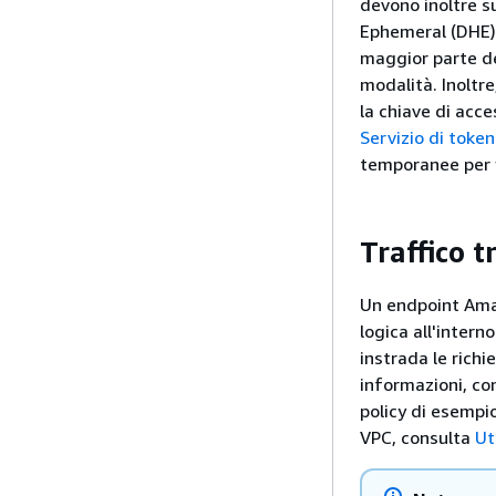
devono inoltre s
Ephemeral (DHE) 
maggior parte de
modalità. Inoltre
la chiave di acce
Servizio di toke
temporanee per f
Traffico t
Un endpoint Ama
logica all'inter
instrada le richi
informazioni, co
policy di esempi
VPC, consulta
Ut