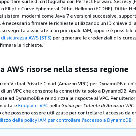
upportare suite di crittografia con Perfect Forward Secrecy (
o Elliptic Curve Ephemeral Diffie-Hellman (ECDHE). Diffie-He
i sistemi moderni come Java 7 e versioni successive, support
, è necessario firmare le richieste utilizzando un ID chiave di
sso segreta associate a un principale IAM, oppure è possibile u
n di sicurezza AWS (STS)
per generare le credenziali di sicurez
irmare le richieste.
ra AWS risorse nella stessa regione
zon Virtual Private Cloud (Amazon VPC) per DynamoDB è un'
no di un VPC che consente la connettività solo a DynamoDB. 
este ad DynamoDB e reindirizza le risposte al VPC. Per ulterior
nsultare
Endpoint VPC
nella
Guida per l'utente di Amazon VPC
.
o che possono essere utilizzate per controllare l'accesso da 
ilizzo delle policy IAM per controllare l'accesso a DynamoDB
.