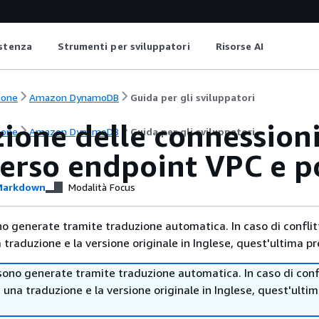
istenza
Strumenti per sviluppatori
Risorse AI
ione
Amazon DynamoDB
Guida per gli sviluppatori
zione delle connessio
ione
Amazon DynamoDB
Guida per gli sviluppatori
verso endpoint VPC e p
arkdown
Modalità Focus
no generate tramite traduzione automatica. In caso di conflitt
traduzione e la versione originale in Inglese, quest'ultima pr
sono generate tramite traduzione automatica. In caso di confl
i una traduzione e la versione originale in Inglese, quest'ulti