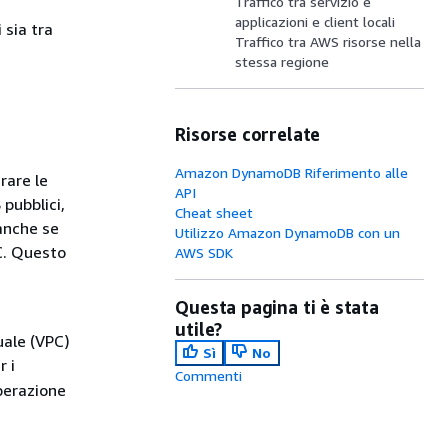
Traffico tra servizio e
applicazioni e client locali
 sia tra
Traffico tra AWS risorse nella
stessa regione
Risorse correlate
Amazon DynamoDB Riferimento alle
rare le
API
pubblici,
Cheat sheet
anche se
Utilizzo Amazon DynamoDB con un
PC. Questo
AWS SDK
Questa pagina ti è stata
utile?
uale (VPC)
Sì
No
r i
Commenti
operazione