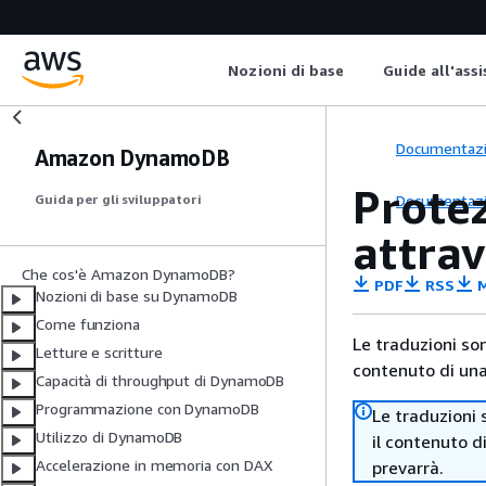
Nozioni di base
Guide all'ass
Documentaz
Amazon DynamoDB
Prote
Documentaz
Guida per gli sviluppatori
attra
Che cos'è Amazon DynamoDB?
PDF
RSS
M
Nozioni di base su DynamoDB
Come funziona
Le traduzioni so
Letture e scritture
contenuto di una 
Capacità di throughput di DynamoDB
Programmazione con DynamoDB
Le traduzioni 
Utilizzo di DynamoDB
il contenuto d
Accelerazione in memoria con DAX
prevarrà.