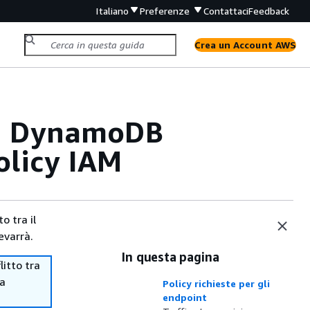
Italiano
Preferenze
Contattaci
Feedback
Crea un Account AWS
ni DynamoDB
olicy IAM
o tra il
evarrà.
In questa pagina
itto tra
ma
Policy richieste per gli
endpoint