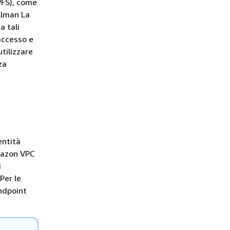
PFS), come
llman La
a tali
 accesso e
tilizzare
za
entità
Amazon VPC
i
 Per le
endpoint