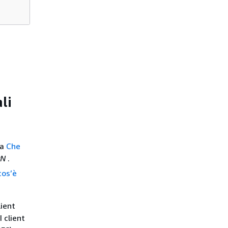
ali
ta
Che
VPN
.
cos’è
lient
 client