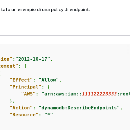
rtato un esempio di una policy di endpoint.
sion"
:
"2012-10-17"
,

tement"
: [

{
"Effect"
: 
"Allow"
,

"Principal"
: 
{
"AWS"
: 
"arn:aws:iam::
111122223333
:roo
   },

"Action"
: 
"dynamodb:DescribeEndpoints"
,

"Resource"
: 
"*"

