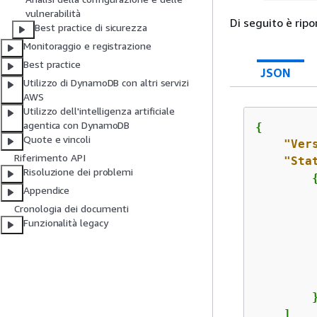
vulnerabilità
Di seguito è ripo
Best practice di sicurezza
Monitoraggio e registrazione
Best practice
JSON
Utilizzo di DynamoDB con altri servizi
AWS
Utilizzo dell'intelligenza artificiale
agentica con DynamoDB
{
Quote e vincoli
"Ver
Riferimento API
"Sta
Risoluzione dei problemi
Appendice
Cronologia dei documenti
Funzionalità legacy
         
        }
    ]
