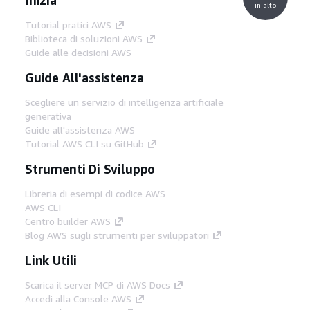
in alto
Tutorial pratici AWS
Biblioteca di soluzioni AWS
Guide alle decisioni AWS
Guide All'assistenza
Scegliere un servizio di intelligenza artificiale
generativa
Guide all'assistenza AWS
Tutorial AWS CLI su GitHub
Strumenti Di Sviluppo
Libreria di esempi di codice AWS
AWS CLI
Centro builder AWS
Blog AWS sugli strumenti per sviluppatori
Link Utili
Scarica il server MCP di AWS Docs
Accedi alla Console AWS