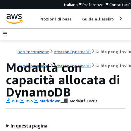
Italiano
Preferenze
Contattaci
F
Nozioni di base
Guide all'assistenza
Documentazione
Amazon DynamoDB
Modalità con
Documentazione
Amazon DynamoDB
Guida per gli svil
capacità allocata di
DynamoDB
PDF
RSS
Markdown
Modalità Focus
In questa pagina