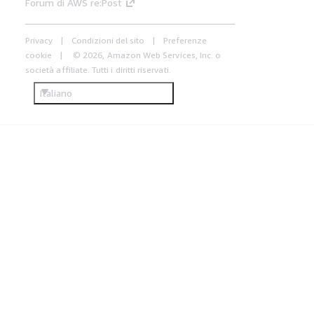
Forum di AWS re:Post
Privacy
Condizioni del sito
Preferenze
cookie
© 2026, Amazon Web Services, Inc. o
società affiliate. Tutti i diritti riservati.
Italiano