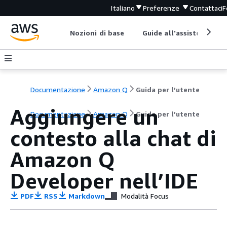
Italiano
Preferenze
Contattaci
F
Nozioni di base
Guide all'assistenza
Documentazione
Amazon Q
Guida per l’utente
Aggiungere un
Documentazione
Amazon Q
Guida per l’utente
contesto alla chat di
Amazon Q
Developer nell’IDE
PDF
RSS
Markdown
Modalità Focus