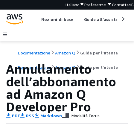
Italiano
Preferenze
Contattaci
F
Nozioni di base
Guide all'assistenza
Documentazione
Amazon Q
Guida per l’utente
Annullamento
Documentazione
Amazon Q
Guida per l’utente
dell’abbonamento
ad Amazon Q
Developer Pro
PDF
RSS
Markdown
Modalità Focus