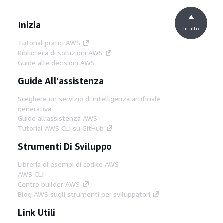
Inizia
in alto
Tutorial pratici AWS
Biblioteca di soluzioni AWS
Guide alle decisioni AWS
Guide All'assistenza
Scegliere un servizio di intelligenza artificiale
generativa
Guide all'assistenza AWS
Tutorial AWS CLI su GitHub
Strumenti Di Sviluppo
Libreria di esempi di codice AWS
AWS CLI
Centro builder AWS
Blog AWS sugli strumenti per sviluppatori
Link Utili