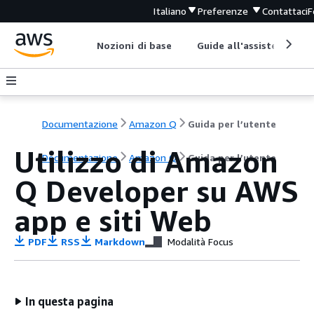
Italiano
Preferenze
Contattaci
F
Nozioni di base
Guide all'assistenza
Documentazione
Amazon Q
Guida per l’utente
Utilizzo di Amazon
Documentazione
Amazon Q
Guida per l’utente
Q Developer su AWS
app e siti Web
PDF
RSS
Markdown
Modalità Focus
In questa pagina