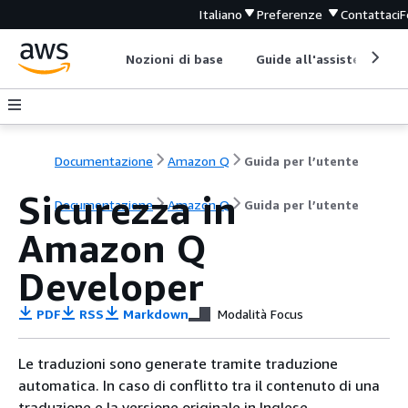
Italiano
Preferenze
Contattaci
F
Nozioni di base
Guide all'assistenza
Documentazione
Amazon Q
Guida per l’utente
Sicurezza in
Documentazione
Amazon Q
Guida per l’utente
Amazon Q
Developer
PDF
RSS
Markdown
Modalità Focus
Le traduzioni sono generate tramite traduzione
automatica. In caso di conflitto tra il contenuto di una
traduzione e la versione originale in Inglese,