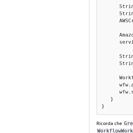
      Stri
      Stri
      AWSC
      Amaz
      serv
      Stri
      Stri
      Work
      wfw.
      wfw.s
   }

}
Ricorda che
Gre
WorkflowWork