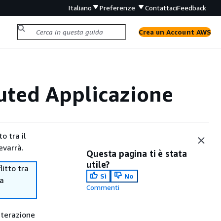
Italiano
Preferenze
Contattaci
Feedback
Crea un Account AWS
ted Applicazione
o tra il
evarrà.
Questa pagina ti è stata
utile?
itto tra
Sì
No
ma
Commenti
terazione