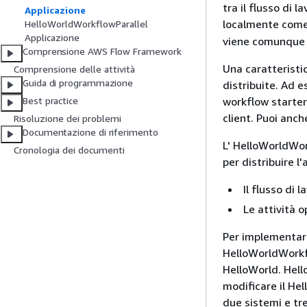
tra il flusso di 
Applicazione
localmente come
HelloWorldWorkflowParallel
Applicazione
viene comunque 
Comprensione AWS Flow Framework
Una caratteristi
Comprensione delle attività
Guida di programmazione
distribuite. Ad 
workflow starter
Best practice
client. Puoi anch
Risoluzione dei problemi
Documentazione di riferimento
L' HelloWorldWo
Cronologia dei documenti
per distribuire l
Il flusso di 
Le attività 
Per implementare
HelloWorldWorkf
HelloWorld. Hel
modificare il He
due sistemi e tre