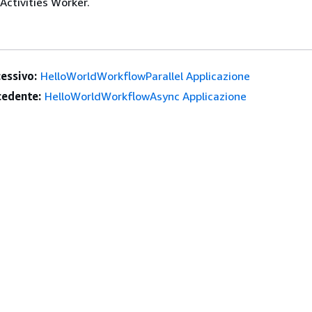
'Activities Worker.
essivo:
HelloWorldWorkflowParallel Applicazione
edente:
HelloWorldWorkflowAsync Applicazione