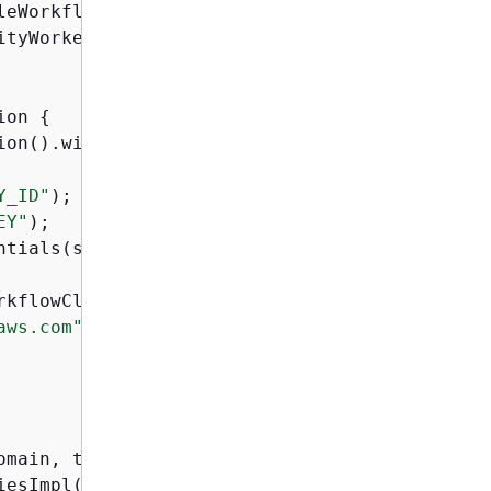
tyWorker;

ion 
{
ion().withSocketTimeout(
70
*
1000
);

Y_ID"
);

EY"
);

ntials(swfAccessId, swfSecretKey);

rkflowClient(awsCredentials, config);

aws.com"
);

omain, taskListToPoll);

iesImpl());
