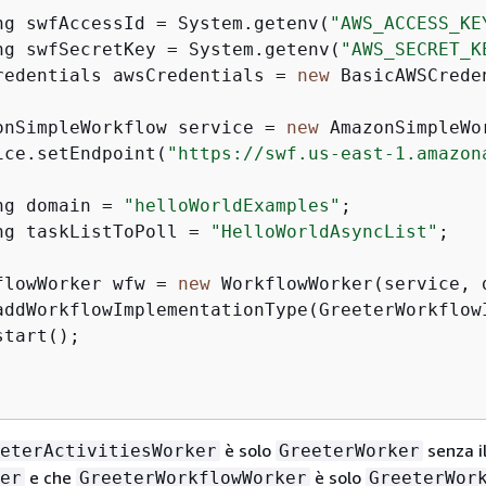
ng swfAccessId = System.getenv(
"AWS_ACCESS_KE
ng swfSecretKey = System.getenv(
"AWS_SECRET_K
redentials awsCredentials = 
new
 BasicAWSCrede
onSimpleWorkflow service = 
new
 AmazonSimpleWo
ice.setEndpoint(
"https://swf.us-east-1.amazon
ng domain = 
"helloWorldExamples"
;

ng taskListToPoll = 
"HelloWorldAsyncList"
;

flowWorker wfw = 
new
 WorkflowWorker(service, 
addWorkflowImplementationType(GreeterWorkflowI
tart();

è solo
senza i
eterActivitiesWorker
GreeterWorker
e che
è solo
er
GreeterWorkflowWorker
GreeterWor