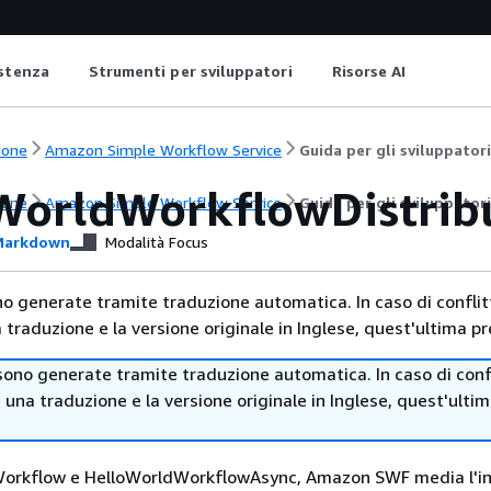
istenza
Strumenti per sviluppatori
Risorse AI
ione
Amazon Simple Workflow Service
Guida per gli sviluppatori
WorldWorkflowDistribu
ione
Amazon Simple Workflow Service
Guida per gli sviluppatori
arkdown
Modalità Focus
no generate tramite traduzione automatica. In caso di conflitt
traduzione e la versione originale in Inglese, quest'ultima pr
sono generate tramite traduzione automatica. In caso di confl
i una traduzione e la versione originale in Inglese, quest'ulti
orkflow e HelloWorldWorkflowAsync, Amazon SWF media l'in