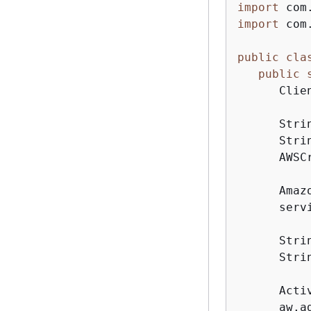
import
import
 com
public
cla
public
      Clie
      Stri
      Stri
      AWSC
      Amaz
      serv
      Stri
      Stri
      Acti
      aw.a