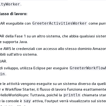
.
ityWorker
lusso di lavoro:
 JAR eseguibile con
come punt
GreeterActivitiesWorker
 JAR della Fase 1 su un altro sistema, che abbia qualsiasi sist
e supporta Java.
he AWS le credenziali con accesso allo stesso dominio Amazo
bili sull'altro sistema.
 JAR.
i sviluppo, utilizza Eclipse per eseguire
GreeterWorkflow
.
in
he le attività vengono eseguite su un sistema diverso da quell
e Workflow Starter, il flusso di lavoro funziona esattamente
HelloWorldAsync Tuttavia, poiché la
chiamata st
println
e la console è
attiva, l'output verrà visualizzato sul sist
say