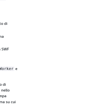
o di
ema
n SWF
e
Worker
o di
 nello
ampa
ema su cui