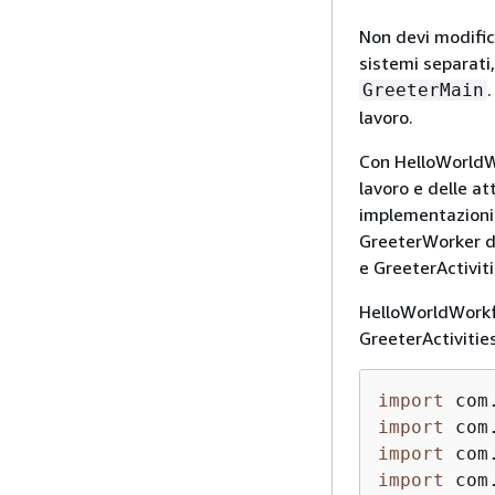
Non devi modifica
sistemi separati
.
GreeterMain
lavoro.
Con HelloWorldWo
lavoro e delle att
implementazioni 
GreeterWorker da
e GreeterActivit
HelloWorldWorkfl
GreeterActiviti
import
import
import
import