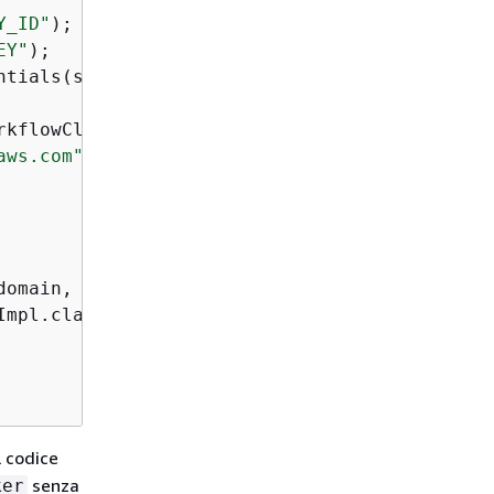
Y_ID"
);

EY"
);

ntials(swfAccessId, swfSecretKey);

rkflowClient(awsCredentials, config);

aws.com"
);

domain, taskListToPoll);

mpl.class);

l codice
senza
ker