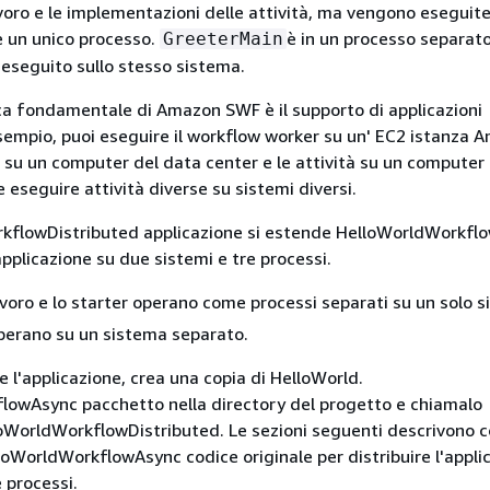
lavoro e le implementazioni delle attività, ma vengono eseguit
 un unico processo.
è in un processo separat
GreeterMain
eseguito sullo stesso sistema.
ca fondamentale di Amazon SWF è il supporto di applicazioni
esempio, puoi eseguire il workflow worker su un' EC2 istanza A
 su un computer del data center e le attività su un computer
e eseguire attività diverse su sistemi diversi.
rkflowDistributed applicazione si estende HelloWorldWorkfl
'applicazione su due sistemi e tre processi.
lavoro e lo starter operano come processi separati su un solo 
operano su un sistema separato.
 l'applicazione, crea una copia di HelloWorld.
lowAsync pacchetto nella directory del progetto e chiamalo
loWorldWorkflowDistributed. Le sezioni seguenti descrivono 
lloWorldWorkflowAsync codice originale per distribuire l'appli
 processi.