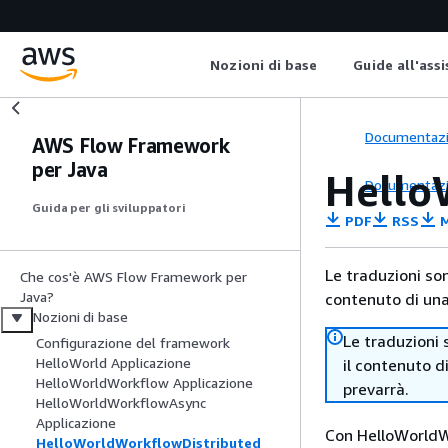
Nozioni di base
Guide all'ass
Documentaz
AWS Flow Framework
per Java
Hello
Documentaz
Guida per gli sviluppatori
PDF
RSS
M
Le traduzioni so
Che cos'è AWS Flow Framework per
Java?
contenuto di una 
Nozioni di base
Le traduzioni 
Configurazione del framework
HelloWorld Applicazione
il contenuto d
HelloWorldWorkflow Applicazione
prevarrà.
HelloWorldWorkflowAsync
Applicazione
Con HelloWorldW
HelloWorldWorkflowDistributed