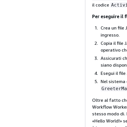
il codice
Activ
Per eseguire il f
Crea un file
ingresso.
Copia il file
operativo ch
Assicurati c
siano disponi
Esegui il file
Nel sistema d
GreeterMa
Oltre al fatto c
Workflow Worker 
stesso modo di. 
«Hello World!» s