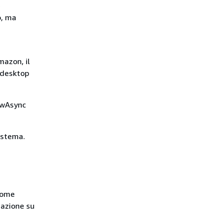
e
o, ma
mazon, il
 desktop
owAsync
sistema.
come
cazione su