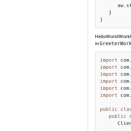
      aw.st
   }

}
HelloWorldWorkfl
in
GreeterWor
import
import
import
import
import
import
 com
public
cla
public
      Clie