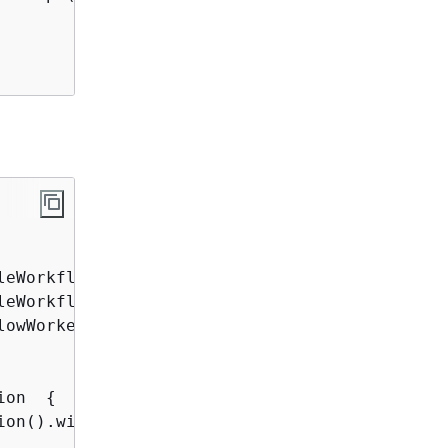
owWorker;

ion  
{
ion().withSocketTimeout(
70
*
1000
);
