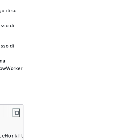
uirli su
usso di
sso di
ina
flowWorker