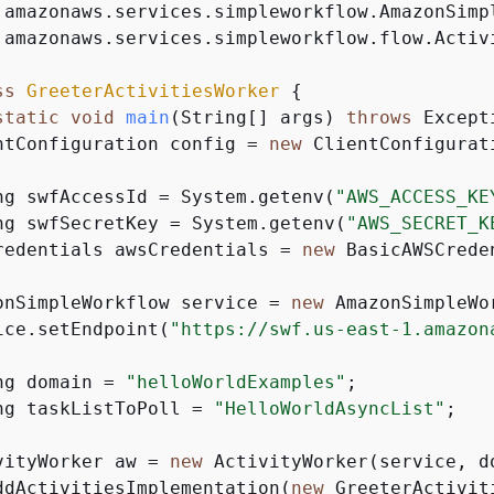
.amazonaws.services.simpleworkflow.flow.Activi
ss
GreeterActivitiesWorker
{
static
void
main
(String[] args)
throws
 Except
ntConfiguration config = 
new
 ClientConfigurat
ng swfAccessId = System.getenv(
"AWS_ACCESS_KE
ng swfSecretKey = System.getenv(
"AWS_SECRET_K
redentials awsCredentials = 
new
 BasicAWSCrede
onSimpleWorkflow service = 
new
 AmazonSimpleWo
ice.setEndpoint(
"https://swf.us-east-1.amazon
ng domain = 
"helloWorldExamples"
;

ng taskListToPoll = 
"HelloWorldAsyncList"
;

vityWorker aw = 
new
 ActivityWorker(service, d
ddActivitiesImplementation(
new
 GreeterActivit