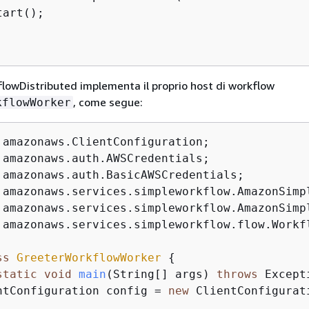
art();

owDistributed implementa il proprio host di workflow
, come segue:
kflowWorker
.amazonaws.services.simpleworkflow.flow.Workfl
ss
GreeterWorkflowWorker
{
static
void
main
(String[] args)
throws
 Except
ntConfiguration config = 
new
 ClientConfigurat