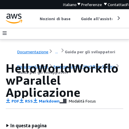
Italiano
Preferenze
Contattaci
F
Nozioni di base
Guide all'assistenza
Documentazione
...
Guida per gli sviluppatori
HelloWorldWorkflo
Documentazione
Amazon Simple Workflow Service
Guida per gli sviluppatori
wParallel
Applicazione
PDF
RSS
Markdown
Modalità Focus
In questa pagina