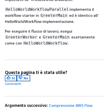
implementa il
HelloWorldWorkflowParallel
workflow starter in
ed è identico all'
GreeterMain
HelloWorldWorkflow implementazione.
Per eseguire il flusso di lavoro, esegui
e
esattamente
GreeterWorker
GreeterMain
come con
.
HelloWorldWorkflow
Questa pagina ti è stata utile?
Sì
No
Commenti
Argomento successivo:
Comprensione AWS Flow