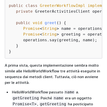
public
class
GreeterWorkflowImpl
implemen
private
 GreeterActivitiesClient operat
public
void
greet
(
)
{
Promise
<
String
> name = operations.g
Promise
<
String
> greeting = operatio
      operations.say(greeting, name);

   }

}
A prima vista, questa implementazione sembra molto
simile alle HelloWorldWorkflow tre attività eseguite in
sequenza dai metodi client. Tuttavia, ciò non avviene
per le attività.
HelloWorldWorkflow passato
a.
name
Poiché
era un oggetto
getGreeting
name
,
ha posticipato
Promise<T>
getGreeting