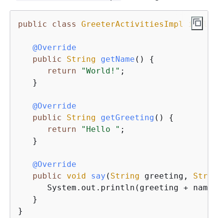
public
class
GreeterActivitiesImpl
implem
@Override
public
String
getName
(
)
{
return
"World!"
;

   }

@Override
public
String
getGreeting
(
)
{
return
"Hello "
;

   }

@Override
public
void
say
(
String
 greeting, 
Strin
      System.out.println(greeting + name);
   }

}