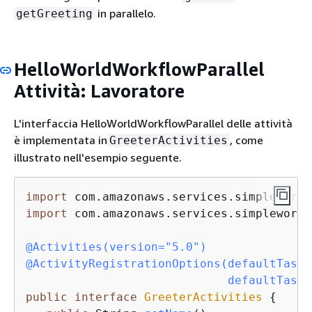
in parallelo.
getGreeting
HelloWorldWorkflowParallel
Attività: Lavoratore
L'interfaccia HelloWorldWorkflowParallel delle attività
è implementata in
, come
GreeterActivities
illustrato nell'esempio seguente.
import
import
 com.amazonaws.services.simpleworkf
@Activities(version="5.0")
@ActivityRegistrationOptions(defaultTaskS
                             defaultTaskS
public
interface
GreeterActivities
{