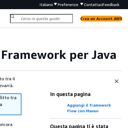
Italiano
Preferenze
Contattaci
Feedback
Crea un Account AWS
 Framework per Java
o tra il
evarrà.
In questa pagina
itto tra
ma
Aggiungi il framework
Flow con Maven
ancora
Questa pagina ti è stata