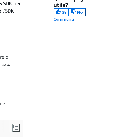
S SDK per
utile?
ell'SDK
Sì
No
Commenti
re o
rizzo.
l
ile