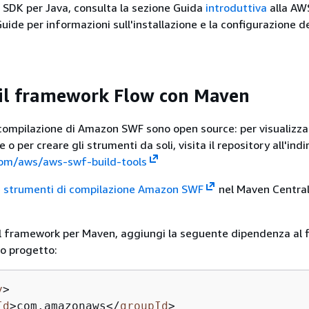
SDK per Java, consulta la sezione Guida
introduttiva
alla AW
uide per informazioni sull'installazione e la configurazione d
il framework Flow con Maven
 compilazione di Amazon SWF sono open source: per visualizza
e o per creare gli strumenti da soli, visita il repository all'indi
com/aws/aws-swf-build-tools
e
strumenti di compilazione Amazon SWF
nel Maven Centra
il framework per Maven, aggiungi la seguente dipendenza al f
o progetto:
y
>
Id
>
com.amazonaws
</
groupId
>