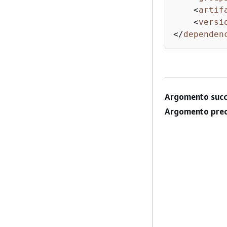
<
artif
<
versi
</
dependen
Argomento succ
Argomento prec