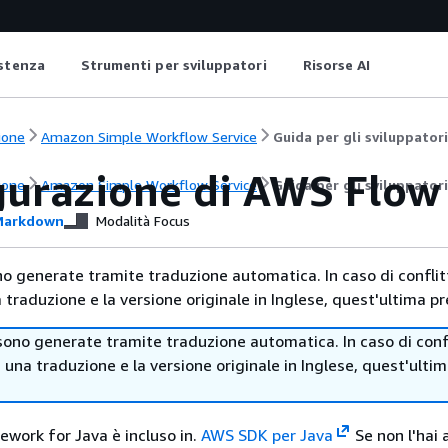
istenza
Strumenti per sviluppatori
Risorse AI
ione
Amazon Simple Workflow Service
Guida per gli sviluppatori
gurazione di AWS Flow
ione
Amazon Simple Workflow Service
Guida per gli sviluppatori
arkdown
Modalità Focus
no generate tramite traduzione automatica. In caso di conflitt
traduzione e la versione originale in Inglese, quest'ultima pr
sono generate tramite traduzione automatica. In caso di confl
i una traduzione e la versione originale in Inglese, quest'ulti
ework for Java è incluso in.
AWS SDK per Java
Se non l'hai 