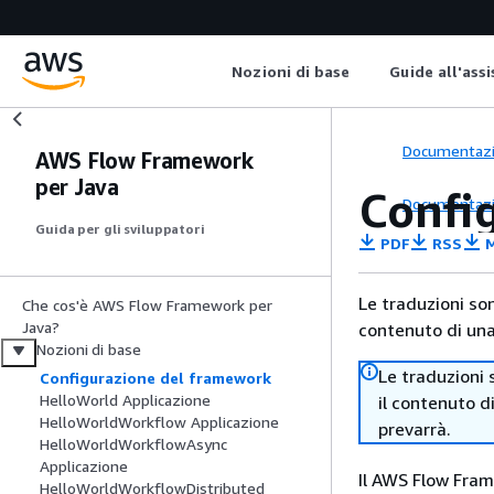
Nozioni di base
Guide all'ass
Documentaz
AWS Flow Framework
per Java
Confi
Documentaz
Guida per gli sviluppatori
PDF
RSS
M
Le traduzioni so
Che cos'è AWS Flow Framework per
Java?
contenuto di una 
Nozioni di base
Le traduzioni 
Configurazione del framework
HelloWorld Applicazione
il contenuto d
HelloWorldWorkflow Applicazione
prevarrà.
HelloWorldWorkflowAsync
Applicazione
Il AWS Flow Fram
HelloWorldWorkflowDistributed