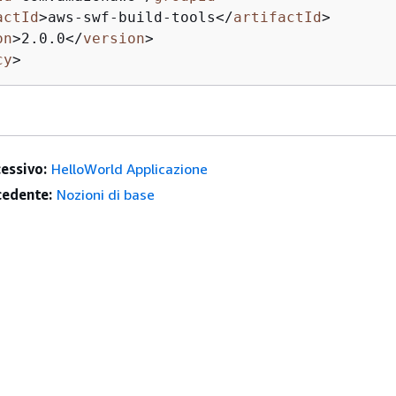
actId
>
aws-swf-build-tools
</
artifactId
>
on
>
2.0.0
</
version
>
cy
>
essivo:
HelloWorld Applicazione
edente:
Nozioni di base