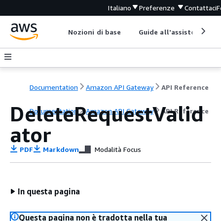
Italiano
Preferenze
Contattaci
F
Nozioni di base
Guide all'assistenza
Documentation
Amazon API Gateway
API Reference
DeleteRequestValid
Documentation
Amazon API Gateway
API Reference
ator
PDF
Markdown
Modalità Focus
In questa pagina
Questa pagina non è tradotta nella tua