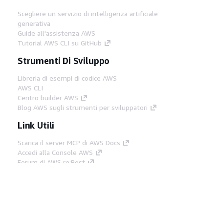
Scegliere un servizio di intelligenza artificiale
generativa
Guide all'assistenza AWS
Tutorial AWS CLI su GitHub
Strumenti Di Sviluppo
Libreria di esempi di codice AWS
AWS CLI
Centro builder AWS
Blog AWS sugli strumenti per sviluppatori
Link Utili
Scarica il server MCP di AWS Docs
Accedi alla Console AWS
Forum di AWS re:Post
Privacy
Condizioni del sito
Preferenze
cookie
© 2026, Amazon Web Services, Inc. o
società affiliate. Tutti i diritti riservati.