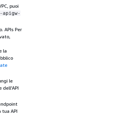
 VPC, puoi
-apigw-
o. APIs Per
vato,
e la
ubblico
vate
ungi le
e dell'API
 endpoint
 tua API