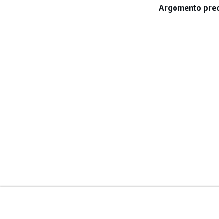
Argomento prec
Inizia
Guide All'ass