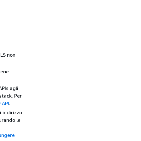
TLS non
iene
APIs agli
lstack. Per
y API
.
i indirizzo
urando le
e
ungere