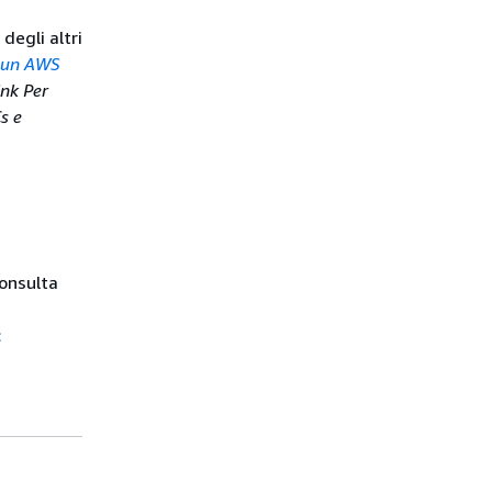
degli altri
 un AWS
ink
Per
s e
consulta
: