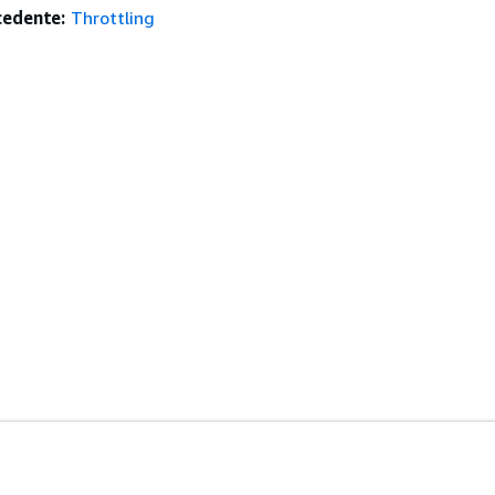
edente:
Throttling
istenza
Strumenti Di Sviluppo