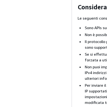
Considera
Le seguenti consi
Sono APIs su
Non è possibi
Il protocollo
sono suppor
Se si effettu
forzata a uti
Non puoi impo
IPv4 indirizz
ulteriori in
Per inviare il
IP supportat
impostazioni
modificata t