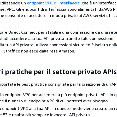
 utilizzando un
endpoint VPC di interfaccia
, che è un'interfacc
nel VPC. Gli endpoint di interfaccia sono alimentati daAWS Pr
he consente di accedere in modo privato ai AWS servizi utili
.
zzare Direct Connect per stabilire una connessione da una rete
ndi accedere alla tua API privata tramite tale connessione. I
alla tua API privata utilizza connessioni sicure ed è isolato dall
. Il traffico non esce dalla rete Amazon.
i pratiche per il settore privato APIs
iportate le best practice consigliate per la creazione di un’API
lo endpoint VPC per accedere a più endpoint privati. APIs In 
ce il numero di endpoint VPC di cui potresti aver bisogno.
uo endpoint VPC alla tua API. In questo modo viene creato un 
e 53 e risulta più semplice invocare l'API privata.