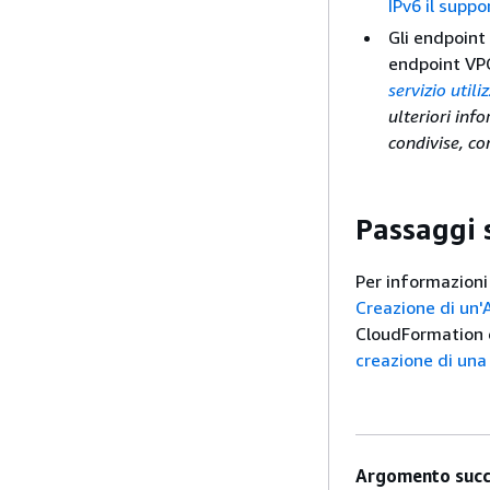
IPv6 il suppo
Gli endpoint 
endpoint VPC
servizio util
ulteriori inf
condivise, c
Passaggi s
Per informazioni
Creazione di un'A
CloudFormation 
creazione di una
Argomento succ