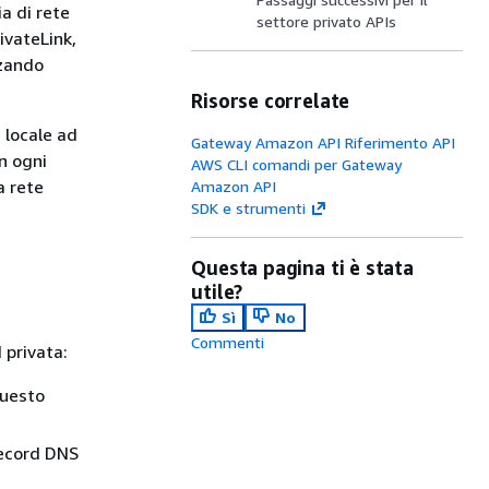
ia di rete
settore privato APIs
ivateLink,
zzando
Risorse correlate
 locale ad
Gateway Amazon API Riferimento API
n ogni
AWS CLI comandi per Gateway
a rete
Amazon API
SDK e strumenti
Questa pagina ti è stata
utile?
Sì
No
Commenti
 privata:
questo
record DNS