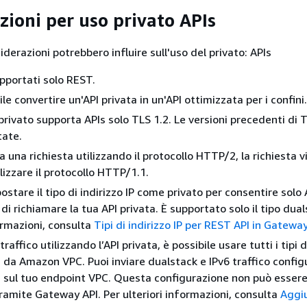
zioni per uso privato APIs
derazioni potrebbero influire sull'uso del privato: APIs
pportati solo REST.
le convertire un'API privata in un'API ottimizzata per i confini.
 privato supporta APIs solo TLS 1.2. Le versioni precedenti di 
tate.
a una richiesta utilizzando il protocollo HTTP/2, la richiesta v
lizzare il protocollo HTTP/1.1.
stare il tipo di indirizzo IP come privato per consentire solo 
i di richiamare la tua API privata. È supportato solo il tipo dua
formazioni, consulta
Tipi di indirizzo IP per REST API in Gatewa
 traffico utilizzando l’API privata, è possibile usare tutti i tipi d
i da Amazon VPC. Puoi inviare dualstack e IPv6 traffico config
 sul tuo endpoint VPC. Questa configurazione non può esser
ramite Gateway API. Per ulteriori informazioni, consulta
Aggi