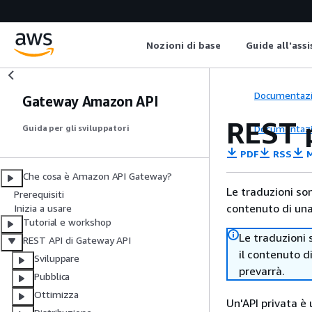
Nozioni di base
Guide all'ass
Documentaz
Gateway Amazon API
REST 
Documentaz
Guida per gli sviluppatori
PDF
RSS
M
Che cosa è Amazon API Gateway?
Le traduzioni so
Prerequisiti
contenuto di una 
Inizia a usare
Tutorial e workshop
Le traduzioni 
REST API di Gateway API
il contenuto d
Sviluppare
prevarrà.
Pubblica
Ottimizza
Un'API privata è