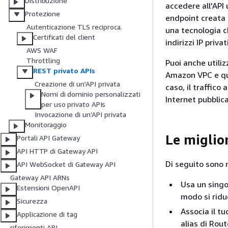
Distribuzione
accedere all'API
Protezione
endpoint creata 
Autenticazione TLS reciproca.
una tecnologia c
Certificati del client
indirizzi IP privati
AWS WAF
Throttling
Puoi anche utili
REST privato APIs
Amazon VPC e qui
Creazione di un'API privata
caso, il traffico 
Nomi di dominio personalizzati
Internet pubblica
per uso privato APIs
Invocazione di un'API privata
Monitoraggio
Le miglior
Portali API Gateway
API HTTP di Gateway API
Di seguito sono r
API WebSocket di Gateway API
Gateway API ARNs
Usa un singo
Estensioni OpenAPI
modo si ridu
Sicurezza
Associa il t
Applicazione di tag
alias di Rout
riferimenti API