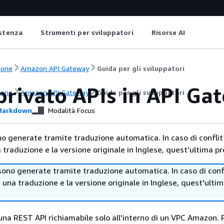
istenza
Strumenti per sviluppatori
Risorse AI
ione
Amazon API Gateway
Guida per gli sviluppatori
privato APIs in API Ga
ione
Amazon API Gateway
Guida per gli sviluppatori
arkdown
Modalità Focus
no generate tramite traduzione automatica. In caso di conflitt
traduzione e la versione originale in Inglese, quest'ultima pr
sono generate tramite traduzione automatica. In caso di confl
i una traduzione e la versione originale in Inglese, quest'ulti
 una REST API richiamabile solo all'interno di un VPC Amazon. 