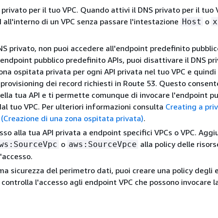
 privato per il tuo VPC. Quando attivi il DNS privato per il tuo
I all'interno di un VPC senza passare l'intestazione
o
Host
x
DNS privato, non puoi accedere all'endpoint predefinito pubblic
endpoint pubblico predefinito APIs, puoi disattivare il DNS pri
ona ospitata privata per ogni API privata nel tuo VPC e quindi
 provisioning dei record richiesti in Route 53. Questo consent
della tua API e ti permette comunque di invocare l'endpoint p
dal tuo VPC. Per ulteriori informazioni consulta
Creating a pri
(Creazione di una zona ospitata privata)
.
sso alla tua API privata a endpoint specifici VPCs o VPC. Aggi
o
alla policy delle risors
ws:SourceVpc
aws:SourceVpce
l'accesso.
ma sicurezza del perimetro dati, puoi creare una policy degli
controlla l'accesso agli endpoint VPC che possono invocare la