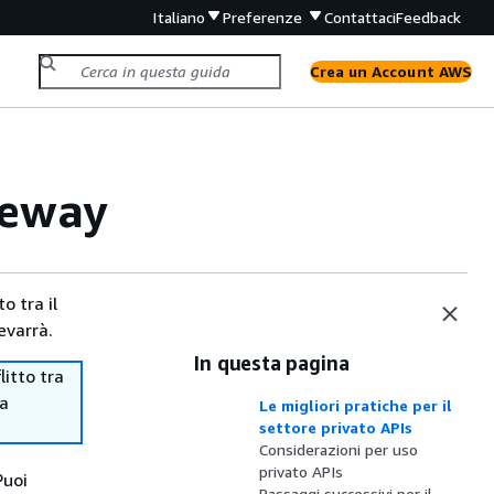
Italiano
Preferenze
Contattaci
Feedback
Crea un Account AWS
teway
o tra il
evarrà.
In questa pagina
itto tra
ma
Le migliori pratiche per il
settore privato APIs
Considerazioni per uso
privato APIs
Puoi
Passaggi successivi per il