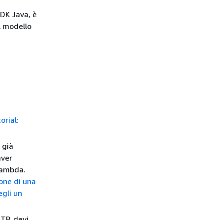
SDK Java, è
il modello
orial:
 già
aver
Lambda.
one di una
egli un
TP, devi