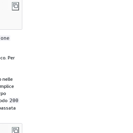
/one
co. Per
o nelle
emplice
rpo
todo
200
 passata