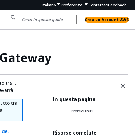
Italiano
Preferenze
Contattaci
Feedback
Crea un Account AWS
I Gateway
o tra il
evarrà.
In questa pagina
itto tra
ma
Prerequisiti
 del
Risorse correlate