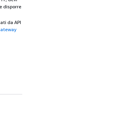
e disporre
ati da API
 Gateway