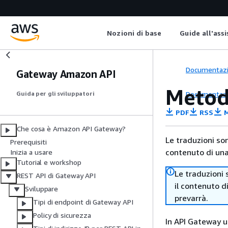
Nozioni di base
Guide all'ass
Documentaz
Gateway Amazon API
Metod
Documentaz
Guida per gli sviluppatori
PDF
RSS
M
Che cosa è Amazon API Gateway?
Le traduzioni so
Prerequisiti
contenuto di una 
Inizia a usare
Tutorial e workshop
Le traduzioni 
REST API di Gateway API
il contenuto d
Sviluppare
prevarrà.
Tipi di endpoint di Gateway API
Policy di sicurezza
In API Gateway 