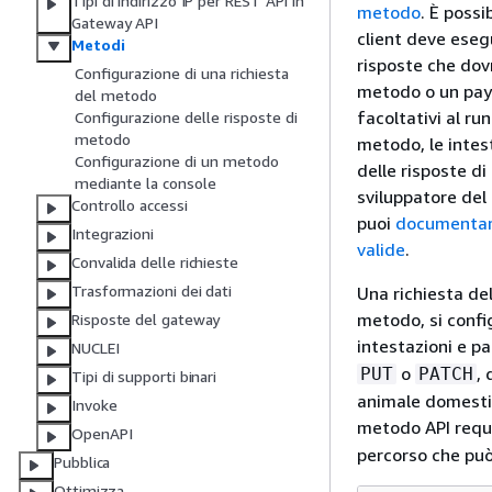
Tipi di indirizzo IP per REST API in
metodo
. È possi
Gateway API
client deve esegu
Metodi
risposte che dovr
Configurazione di una richiesta
metodo o un paylo
del metodo
facoltativi al run
Configurazione delle risposte di
metodo
metodo, le intest
Configurazione di un metodo
delle risposte di
mediante la console
sviluppatore del 
Controllo accessi
puoi
documentare
Integrazioni
valide
.
Convalida delle richieste
Trasformazioni dei dati
Una richiesta de
metodo, si confi
Risposte del gateway
intestazioni e pa
NUCLEI
o
,
PUT
PATCH
Tipi di supporti binari
animale domestic
Invoke
metodo API requ
OpenAPI
percorso che può
Pubblica
Ottimizza