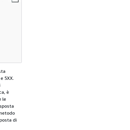
sta
 e 5XX.
i
ca, è
 le
isposta
 metodo
sposta di