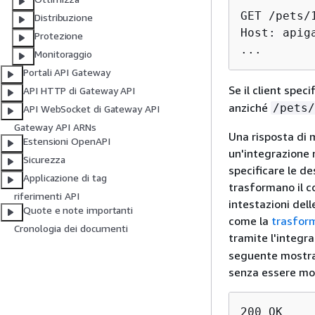
GET /pets/1
Distribuzione
Host: apig
Protezione
...
Monitoraggio
Portali API Gateway
Se il client spe
API HTTP di Gateway API
anziché
/pets/
API WebSocket di Gateway API
Gateway API ARNs
Una risposta di 
Estensioni OpenAPI
un'integrazione 
Sicurezza
specificare le d
Applicazione di tag
trasformano il co
riferimenti API
intestazioni del
Quote e note importanti
come la
trasform
Cronologia dei documenti
tramite l'integr
seguente mostra 
senza essere mod
200 OK 
