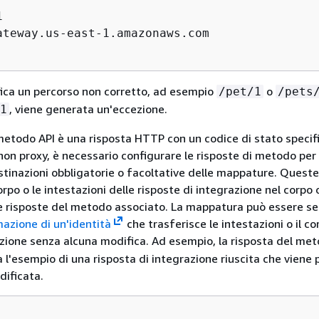


ateway.us-east-1.amazonaws.com

cifica un percorso non corretto, ad esempio
o
/pet/1
/pets
, viene generata un'eccezione.
1
metodo API è una risposta HTTP con un codice di stato specifi
non proxy, è necessario configurare le risposte di metodo per
estinazioni obbligatorie o facoltative delle mappature. Queste
rpo o le intestazioni delle risposte di integrazione nel corpo 
le risposte del metodo associato. La mappatura può essere s
azione di un'identità
che trasferisce le intestazioni o il co
azione senza alcuna modifica. Ad esempio, la risposta del me
l'esempio di una risposta di integrazione riuscita che viene
ificata.