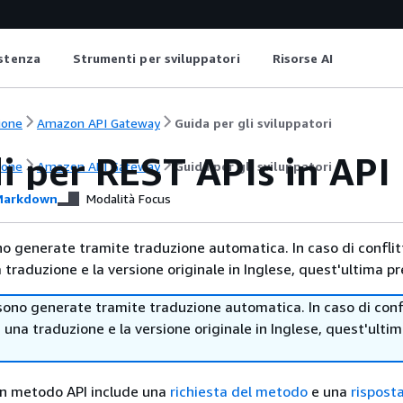
istenza
Strumenti per sviluppatori
Risorse AI
ione
Amazon API Gateway
Guida per gli sviluppatori
i per REST APIs in AP
ione
Amazon API Gateway
Guida per gli sviluppatori
arkdown
Modalità Focus
no generate tramite traduzione automatica. In caso di conflitt
traduzione e la versione originale in Inglese, quest'ultima pr
sono generate tramite traduzione automatica. In caso di confl
i una traduzione e la versione originale in Inglese, quest'ulti
un metodo API include una
richiesta del metodo
e una
risposta