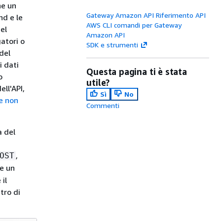
he un
Gateway Amazon API Riferimento API
nd e le
AWS CLI comandi per Gateway
del
Amazon API
gatori o
SDK e strumenti
 del
i dati
Questa pagina ti è stata
o
utile?
ell'API,
Sì
No
te non
Commenti
a del
,
OST
re un
 il
tro di