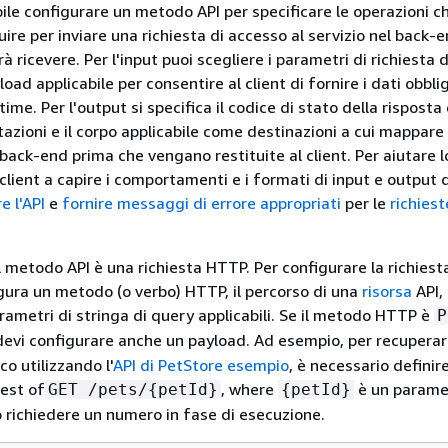
bile configurare un metodo API per specificare le operazioni c
ire per inviare una richiesta di accesso al servizio nel back-e
à ricevere. Per l'input puoi scegliere i parametri di richiesta 
ad applicabile per consentire al client di fornire i dati obbli
time. Per l'output si specifica il codice di stato della risposta
azioni e il corpo applicabile come destinazioni a cui mappare 
 back-end prima che vengano restituite al client. Per aiutare l
client a capire i comportamenti e i formati di input e output d
 l'API
e
fornire messaggi di errore appropriati
per le
richies
l metodo API è una richiesta HTTP. Per configurare la richiest
gura un metodo (o verbo) HTTP, il percorso di una
risorsa
API,
rametri di stringa di query applicabili. Se il metodo HTTP è
P
 devi configurare anche un payload. Ad esempio, per recupera
o utilizzando l'
API di PetStore esempio
, è necessario definire
est of
, where
è un parame
GET /pets/
{
petId}
{
petId}
 richiedere un numero in fase di esecuzione.