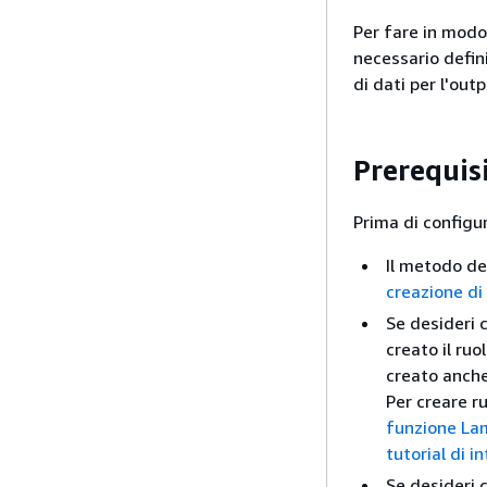
Per fare in modo
necessario defini
di dati per l'out
Prerequisi
Prima di configu
Il metodo de
creazione di
Se desideri 
creato il ruo
creato anch
Per creare ru
funzione La
tutorial di 
Se desideri 