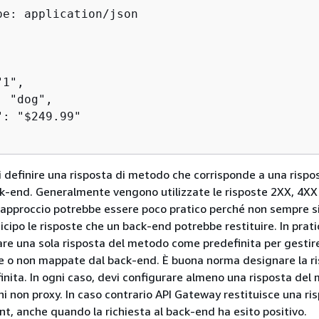
pe: application/json

1",

 "dog",

: "$249.99"

i definire una risposta di metodo che corrisponde a una rispo
ck-end. Generalmente vengono utilizzate le risposte 2XX, 4XX
approccio potrebbe essere poco pratico perché non sempre s
cipo le risposte che un back-end potrebbe restituire. In prati
are una sola risposta del metodo come predefinita per gestire
e o non mappate dal back-end. È buona norma designare la r
nita. In ogni caso, devi configurare almeno una risposta del
ni non proxy. In caso contrario API Gateway restituisce una ri
ent, anche quando la richiesta al back-end ha esito positivo.