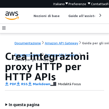
Italiano
Preferenze
Contattaci
F
Nozioni di base
Guide all'assistenza
Documentazione
Amazon API Gateway
Crea integrazioni
Documentazione
Amazon API Gateway
Guida per gli sviluppatori
proxy HTTP per
HTTP APIs
PDF
RSS
Markdown
Modalità Focus
In questa pagina