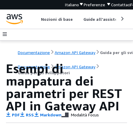
Italiano
Preferenze
Contattaci
F
Nozioni di base
Guide all'assistenza
Documentazione
Amazon API Gateway
Esempi di
Documentazione
Amazon API Gateway
Guida per gli sviluppatori
mappatura dei
parametri per REST
API in Gateway API
PDF
RSS
Markdown
Modalità Focus