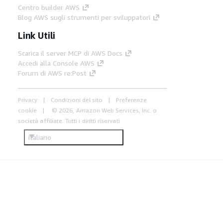
Centro builder AWS
Blog AWS sugli strumenti per sviluppatori
Link Utili
Scarica il server MCP di AWS Docs
Accedi alla Console AWS
Forum di AWS re:Post
Privacy
Condizioni del sito
Preferenze
cookie
© 2026, Amazon Web Services, Inc. o
società affiliate. Tutti i diritti riservati.
Italiano