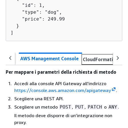
    "id": 1, 

    "type": "dog", 

    "price": 249.99 

  }

]
AWS Management Console
CloudFormation
O
Per mappare i parametri della richiesta di metodo
Accedi alla console API Gateway all'indirizzo
https://console.aws.amazon.com/apigateway
.
Scegliere una REST API.
Scegliere un metodo
,
,
o
.
POST
PUT
PATCH
ANY
Il metodo deve disporre di un’integrazione non
proxy.