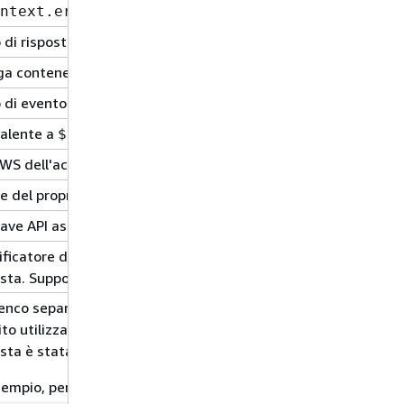
.
ntext.error.message"
o di risposta di errore.
ga contenente un messaggio di errore di convalida dettagliat
po di evento:
,
o
.
CONNECT
MESSAGE
DISCONNECT
alente a
.
$context.requestId
AWS dell'account associato alla richiesta.
e del proprietario dell'API associata alla richiesta API abilitat
iave API associato alla richiesta API abilitata dalla chiave
ificatore dell'entità principale dell'intermediario che ha firma
esta. Supportato per route che utilizzano l'autorizzazione IAM.
enco separato da virgole con tutti i provider di autenticazi
to utilizzati dal chiamante che effettua la richiesta. Disponibi
esta è stata firmata con credenziali Amazon Cognito.
empio, per un'identità di un pool di utenti Amazon Cognito,