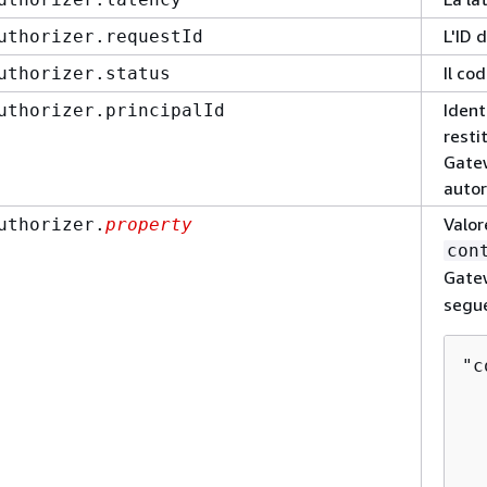
L'ID 
uthorizer.requestId
Il co
uthorizer.status
Ident
uthorizer.principalId
resti
Gatew
autor
Valor
uthorizer.
property
con
Gatew
segu
"c
  
  
  
  