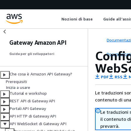
Nozioni di base
Guide all'ass
Documentaz
Gateway Amazon API
Config
Documentaz
Guida per gli sviluppatori
WebSo
Che cosa è Amazon API Gateway?
PDF
RSS
M
Prerequisiti
Inizia a usare
Le traduzioni so
Tutorial e workshop
contenuto di una 
REST API di Gateway API
Portali API Gateway
Le traduzioni 
API HTTP di Gateway API
il contenuto d
API WebSocket di Gateway API
prevarrà.