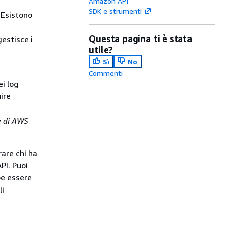
Amazon API
SDK e strumenti
h Esistono
Questa pagina ti è stata
estisce i
utile?
Sì
No
Commenti
ei log
ire
e di AWS
rare chi ha
PI. Puoi
be essere
li