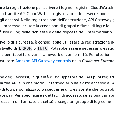
tare la registrazione per scrivere i log nei registri. CloudWatc
sso tramite API CloudWatch: registrazione dell'esecuzione e
li accessi. Nella registrazione dell'esecuzione, API Gateway g
l processo include la creazione di gruppi e flussi di log e la
lussi di log delle richieste e delle risposte dell'intermediario.
livello di sicurezza, è consigliabile utilizzare la registrazione n
 livello di
o
. Potrebbe essere necessario esegu
ERROR
INFO
e per rispettare vari framework di conformità. Per ulteriori
nsultare
Amazon API Gateway controls
nella
Guida per l’utent
ne degli accessi, in qualità di sviluppatore dell'API puoi regist
a tua API e in che modo l'intermediario ha avuto accesso all'A
 di log personalizzato o sceglierne uno esistente che potreb
teway. Per specificare i dettagli di accesso, seleziona variabi
resse in un formato a scelta) e scegli un gruppo di log come