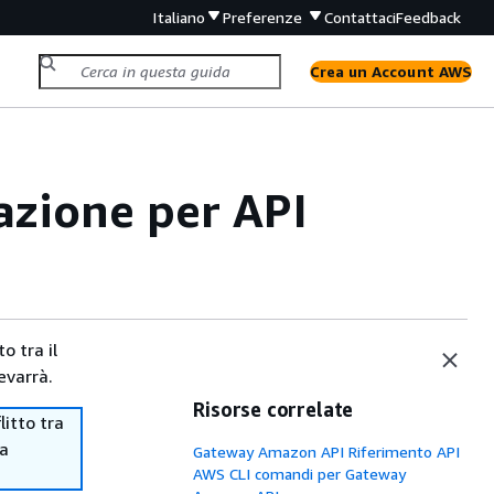
Italiano
Preferenze
Contattaci
Feedback
Crea un Account AWS
azione per API
o tra il
evarrà.
Risorse correlate
itto tra
ma
Gateway Amazon API Riferimento API
AWS CLI comandi per Gateway