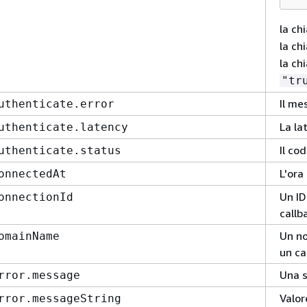
la ch
la ch
la ch
"tr
Il me
uthenticate.error
La la
uthenticate.latency
Il co
uthenticate.status
L'ora
onnectedAt
Un ID
onnectionId
callba
Un no
omainName
un ca
Una s
rror.message
Valo
rror.messageString