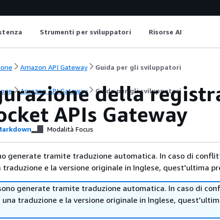
istenza
Strumenti per sviluppatori
Risorse AI
ione
Amazon API Gateway
Guida per gli sviluppatori
urazione della registr
ione
Amazon API Gateway
Guida per gli sviluppatori
cket APIs Gateway
arkdown
Modalità Focus
no generate tramite traduzione automatica. In caso di conflitt
traduzione e la versione originale in Inglese, quest'ultima pr
sono generate tramite traduzione automatica. In caso di confl
i una traduzione e la versione originale in Inglese, quest'ulti