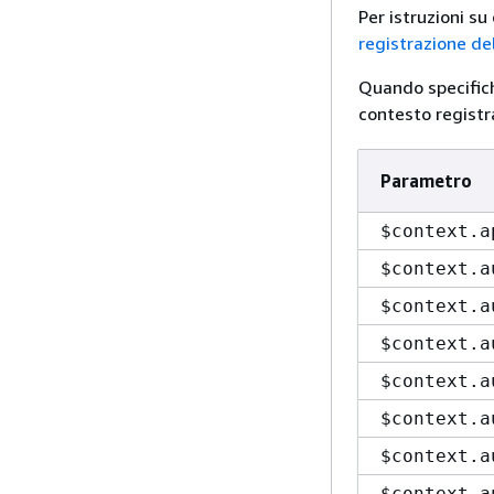
Per istruzioni s
registrazione de
Quando specifich
contesto registra
Parametro
$context.a
$context.a
$context.a
$context.a
$context.a
$context.a
$context.a
$context.a