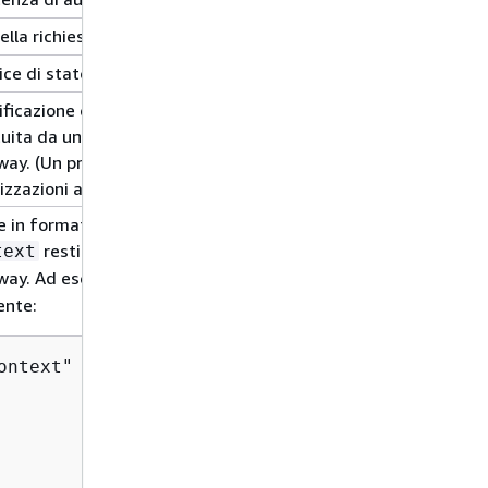
della richiesta dell' AWS endpoint.
dice di stato restituito da un'autorizzazione.
ificazione dell'utente principale associata al token inviato dal
tuita da una funzione Lambda del provider di autorizzazioni 
ay. (Un provider di autorizzazioni Lambda in precedenza no
izzazioni ad hoc).
e in formato stringa della coppia chiave/valore specificata d
restituita da una funzione delle autorizzazioni Lambda 
text
ay. Ad esempio, se le autorizzazioni restituiscono la mappa
ente:
ontext" : 
{
                          "key": "value",

                          "numKey": 1,

                          "boolKey": true

                          }