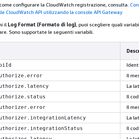
u come configurare la CloudWatch registrazione, consulta.
Con
lle CloudWatch API utilizzando la console API Gateway
i il
Log Format (Formato di log)
, puoi scegliere quali variabil
re. Sono supportate le seguenti variabili.
Desc
Ident
piId
Il me
uthorize.error
La la
uthorize.latency
Il co
uthorize.status
Il me
uthorizer.error
La la
uthorizer.integrationLatency
Il co
uthorizer.integrationStatus
La la
uthorizer.latency