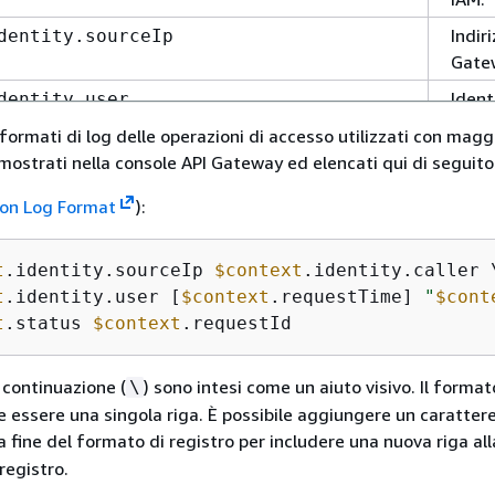
Indir
dentity.sourceIp
Gate
Ident
dentity.user
l'acc
formati di log delle operazioni di accesso utilizzati con magg
Agent
ostrati nella console API Gateway ed elencati qui di seguito
dentity.userAgent
Amazo
dentity.userArn
n Log Format
):
l'aut
Il me
ntegration.error
t
.identity.sourceIp 
$context
t
.identity.user [
$context
.requestTime] 
"
$cont
Per l
ntegration.integrationStatus
t
.status 
$context
.requestId
della
Lamb
i continuazione (
) sono intesi come un aiuto visivo. Il format
\
Laten
ntegration.latency
e essere una singola riga. È possibile aggiungere un caratter
$con
la fine del formato di registro per includere una nuova riga all
L'ID 
ntegration.requestId
registro.
$con