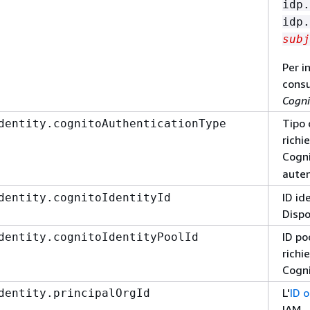
idp
idp.
subj
Per i
cons
Cogni
Tipo 
dentity.cognitoAuthenticationType
richi
Cogni
auten
ID id
dentity.cognitoIdentityId
Dispo
ID po
dentity.cognitoIdentityPoolId
richi
Cogni
L'
ID 
dentity.principalOrgId
IAM.