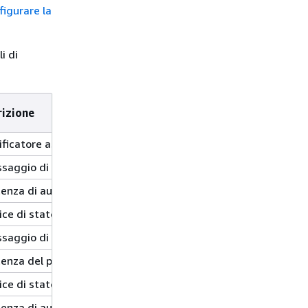
figurare la
i di
rizione
ificatore assegnato da API Gateway all'API.
ssaggio di errore di autorizzazione.
tenza di autorizzazione in ms.
dice di stato restituito da un tentativo di autorizzazione.
ssaggio di errore restituito da un'autorizzazione.
tenza del provider di autorizzazioni Lambda in ms.
dice di stato restituito da un'autorizzazione Lambda.
tenza di autorizzazione in ms.