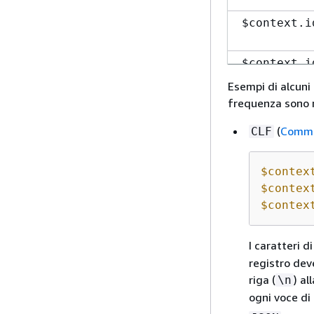
$context.i
$context.i
Esempi di alcuni 
frequenza sono m
$context.i
$context.i
(
Commo
CLF
$context.i
$contex
$contex
$context.i
$contex
I caratteri d
$context.i
registro dev
riga (
) al
\n
$context.i
ogni voce di 