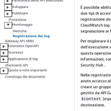
Panoramica delle API WebSocket
Sviluppare
È possibile abili
due tipi di acce
Pubblicare
registrazione deg
Protezione
Monitoraggio
CloudWatch log. I
segnalazione ai f
Metriche
Registrazione dei log
Per migliorare il 
Gateway API ARNs
Estensioni OpenAPI
dell’esecuzione a
Sicurezza
questa operazion
informazioni, co
Applicazione di tag
Security Hub
.
riferimenti API
Quote e note importanti
Nella registrazio
Cronologia dei documenti
avuto accesso all
creare un gruppo
gestito da API Ga
(esp
$context
destinazione.