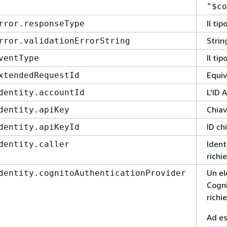
"$co
Il tip
rror.responseType
Strin
rror.validationErrorString
Il ti
ventType
Equiv
xtendedRequestId
L'ID 
dentity.accountId
Chiav
dentity.apiKey
ID ch
dentity.apiKeyId
Ident
dentity.caller
richi
Un el
dentity.cognitoAuthenticationProvider
Cogni
richi
Ad es