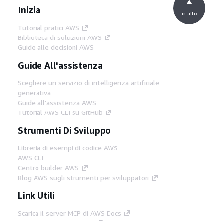
Inizia
in alto
Tutorial pratici AWS
Biblioteca di soluzioni AWS
Guide alle decisioni AWS
Guide All'assistenza
Scegliere un servizio di intelligenza artificiale
generativa
Guide all'assistenza AWS
Tutorial AWS CLI su GitHub
Strumenti Di Sviluppo
Libreria di esempi di codice AWS
AWS CLI
Centro builder AWS
Blog AWS sugli strumenti per sviluppatori
Link Utili
Scarica il server MCP di AWS Docs