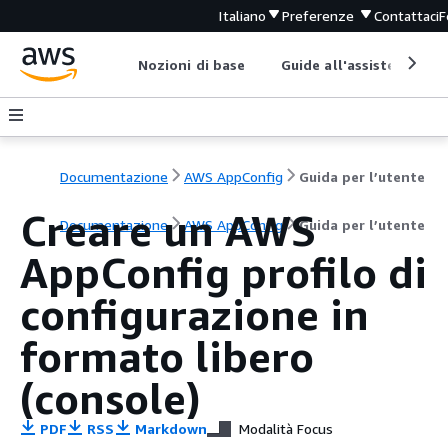
Italiano
Preferenze
Contattaci
F
Nozioni di base
Guide all'assistenza
Documentazione
AWS AppConfig
Guida per l’utente
Creare un AWS
Documentazione
AWS AppConfig
Guida per l’utente
AppConfig profilo di
configurazione in
formato libero
(console)
PDF
RSS
Markdown
Modalità Focus