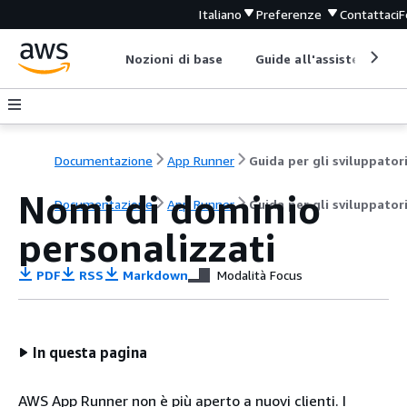
Italiano
Preferenze
Contattaci
F
Nozioni di base
Guide all'assistenza
Documentazione
App Runner
Guida per gli sviluppator
Nomi di dominio
Documentazione
App Runner
Guida per gli sviluppator
personalizzati
PDF
RSS
Markdown
Modalità Focus
In questa pagina
AWS App Runner non è più aperto a nuovi clienti. I