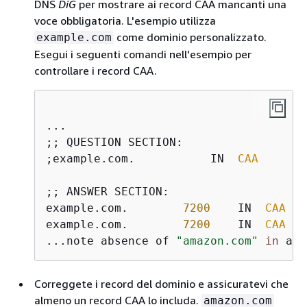
DNS
DiG
per mostrare ai record CAA mancanti una
voce obbligatoria. L'esempio utilizza
come dominio personalizzato.
example.com
Esegui i seguenti comandi nell'esempio per
controllare i record CAA.
...

;; QUESTION SECTION:

;example.com.           IN  
CAA
;; ANSWER SECTION:

example.com.        
7200
    IN  
CAA
0
 
example.com.        
7200
    IN  
CAA
0
 
...note absence of 
"amazon.com"
in
 any
Correggete i record del dominio e assicuratevi che
almeno un record CAA lo includa.
amazon.com