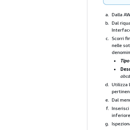
Dalla AW
Dal riqu
Interfac
Scorri f
nelle so
denomin
Tipo
Desc
abc
Utilizza 
pertinent
Dal me
Inserisc
inferior
Ispeziona