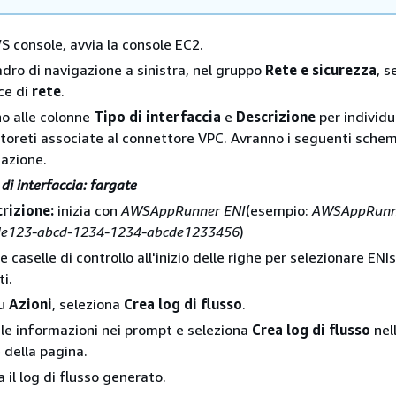
S console, avvia la console EC2.
adro di navigazione a sinistra, nel gruppo
Rete e sicurezza
, s
ce di
rete
.
ino alle colonne
Tipo di interfaccia
e
Descrizione
per individu
ttoreti associate al connettore VPC. Avranno i seguenti schem
azione.
 di interfaccia: fargate
rizione:
inizia con
AWSAppRunner ENI
(esempio:
AWSAppRunne
de123-abcd-1234-1234-abcde1233456
)
le caselle di controllo all'inizio delle righe per selezionare ENI
i.
nu
Azioni
, seleziona
Crea log di flusso
.
i le informazioni nei prompt e seleziona
Crea log di flusso
nel
e della pagina.
 il log di flusso generato.