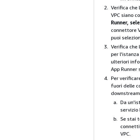
Verifica che 
VPC siano co
Runner, sel
connettore V
puoi selezio
Verifica che 
per l'istanz
ulteriori inf
App Runner s
Per verificar
fuori delle c
downstream a
Da un'is
servizio
Se stai 
connetti
VPC.