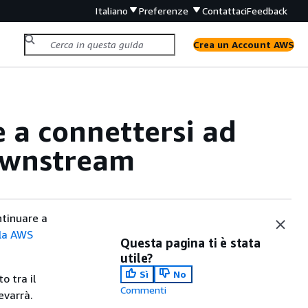
Italiano
Preferenze
Contattaci
Feedback
Crea un Account AWS
e a connettersi ad
ownstream
ntinuare a
lla AWS
Questa pagina ti è stata
utile?
Sì
No
o tra il
Commenti
evarrà.