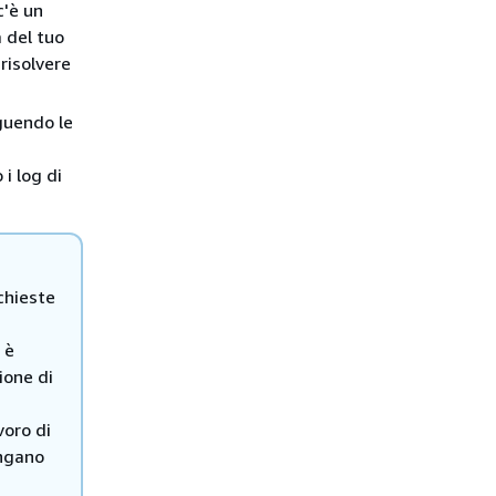
c'è un
a del tuo
risolvere
guendo le
i log di
chieste
 è
ione di
.
voro di
angano