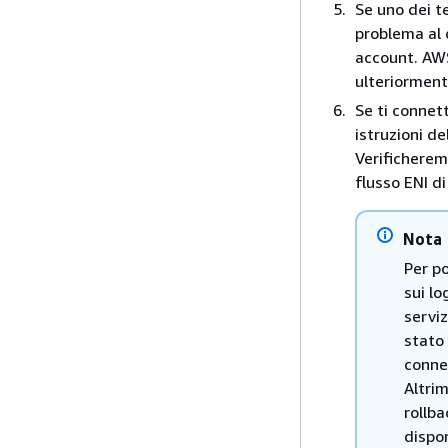
Se uno dei t
problema al d
account. AWS
ulteriormente
Se ti connet
istruzioni de
Verificheremo
flusso ENI d
Nota
Per p
sui lo
servi
stato
conne
Altrim
rollb
dispon