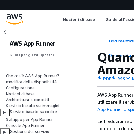
Nozioni di base
Guide all'ass
Documentaz
AWS App Runner
Quando
Documentaz
Guida per gli sviluppatori
Amazo
Che cos'è AWS App Runner?
PDF
RSS
M
modifica della disponibilità
Configurazione
Nozioni di base
AWS App Runner no
Architettura e concetti
utilizzare il ser
Servizio basato su immagini
App Runner dispo
Servizio basato su codice
Sviluppo per App Runner
Le traduzioni so
Console App Runner
contenuto di una 
Gestione del servizio