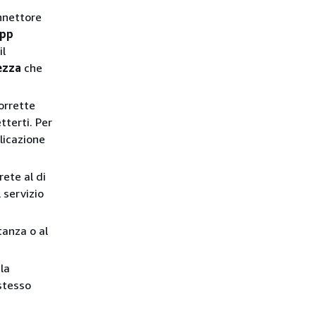
onnettore
App
il
ezza
che
corrette
tterti. Per
licazione
rete al di
 servizio
tanza o al
la
stesso