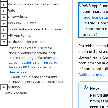
Variabili di ambiente di riferimento
AWS App Runner
Rete
continuare a u
Osservabilità
modifica dell
Le traduzioni 
AWS WAF ACL web
il contenuto d
File di configurazione di App Runner
prevarrà.
API App Runner
Risoluzione dei problemi
Potrebbe esserci 
Impossibile creare il servizio
a connettersi a 
Nomi di dominio personalizzati
downstream. Ques
Errore di routing della richiesta
La connessione non riesce ad
problemi con la c
Amazon RDS o al servizio
informazioni sull
downstream
Abilitazione dell
Quando non ci sono abbastanza
indirizzi IP per l'avvio o la scalabilità
Sicurezza
Nota
AWS Glossario
Per visua
navigazio
rete.
Quin