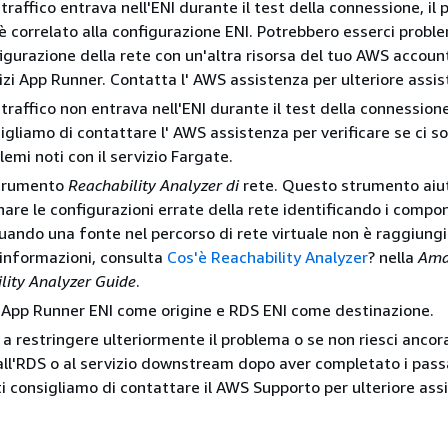
l traffico entrava nell'ENI durante il test della connessione, il
è correlato alla configurazione ENI. Potrebbero esserci proble
igurazione della rete con un'altra risorsa del tuo AWS account
izi App Runner. Contatta l' AWS assistenza per ulteriore assis
l traffico non entrava nell'ENI durante il test della connessione
igliamo di contattare l' AWS assistenza per verificare se ci s
lemi noti con il servizio Fargate.
strumento
Reachability Analyzer di
rete. Questo strumento aiu
are le configurazioni errate della rete identificando i compon
uando una fonte nel percorso di rete virtuale non è raggiungib
i informazioni, consulta
Cos'è Reachability Analyzer
? nella
Ama
lity Analyzer Guide
.
i App Runner ENI come origine e RDS ENI come destinazione.
 a restringere ulteriormente il problema o se non riesci ancor
all'RDS o al servizio downstream dopo aver completato i pas
ti consigliamo di contattare il AWS Supporto per ulteriore ass