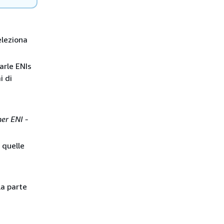
eleziona
arle ENIs
i di
r ENI -
s quelle
la parte