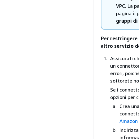
VPC. La p
pagina è 
gruppi di
Per restringere 
altro servizio
Assicurati ch
un connettor
errori, poich
sottorete no
Se i connetto
opzioni per 
Crea una
connetto
Amazon
Indirizz
informaz