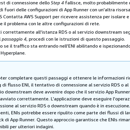
est di connessione dello
Step 4
fallisce, molto probabilmente 
i fuori delle configurazioni di App Runner con un'altra risors
 Contatta AWS Support per ricevere assistenza per isolare e 
 il problema con le altre configurazioni di rete.
ti correttamente all'istanza RDS o al servizio downstream se
l
passaggio 4
, procedi con le istruzioni di questo passaggio.
 se il traffico sta entrando nell'ENI abilitando e ispezionando 
i Hyperplane.
oter completare questi passaggi e ottenere le informazioni ri
g di flusso ENI, il tentativo di connessione al servizio RDS o al
zio downstream deve avvenire dopo che il servizio App Runner
 avviato correttamente. L'applicazione deve eseguire l'operaz
ssione al servizio RDS o downstream quando è in esecuzione
enti, ENIs potrebbe essere ripulito come parte dei flussi di la
ack di App Runner. Questo approccio garantisce che ENIs rim
ibili per ulteriori indagini.