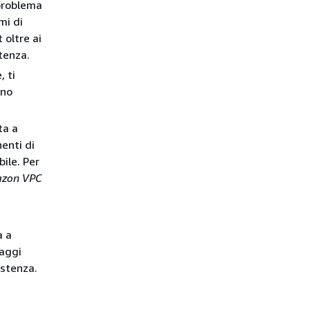
 problema
mi di
 oltre ai
tenza.
, ti
ono
ta a
enti di
ile. Per
zon VPC
a a
saggi
istenza.