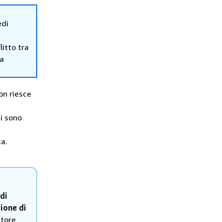
edi
itto tra
ma
on riesce
i sono
ta.
di
ione di
ttore