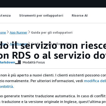
istenza
Strumenti per sviluppatori
Risorse AI
ione
App Runner
Guida per gli sviluppatori
 il servizio non riesc
ione
App Runner
Guida per gli sviluppatori
n RDS o al servizio d
arkdown
Modalità Focus
n è più aperto a nuovi clienti. I clienti esistenti possono co
vizio normalmente. Per ulteriori informazioni, vedi
modifica de
nibilità
.
no generate tramite traduzione automatica. In caso di conflitt
traduzione e la versione originale in Inglese, quest'ultima pr