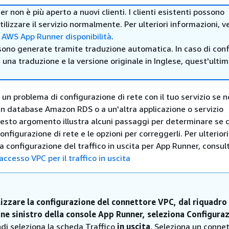
 non è più aperto a nuovi clienti. I clienti esistenti possono
tilizzare il servizio normalmente. Per ulteriori informazioni, v
a AWS App Runner disponibilità
.
sono generate tramite traduzione automatica. In caso di confl
i una traduzione e la versione originale in Inglese, quest'ulti
un problema di configurazione di rete con il tuo servizio se n
un database Amazon RDS o a un'altra applicazione o servizio
to argomento illustra alcuni passaggi per determinare se c
onfigurazione di rete e le opzioni per correggerli. Per ulteriori
a configurazione del traffico in uscita per App Runner, consul
'accesso VPC per il traffico in uscita
lizzare la configurazione del connettore VPC, dal riquadro 
ne sinistro della console App Runner, seleziona Configuraz
di seleziona la scheda Traffico
in uscita
. Seleziona un conne