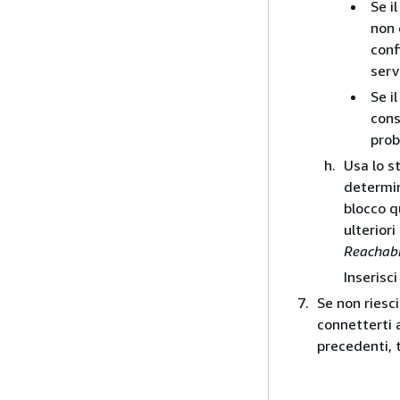
Se i
non 
conf
serv
Se i
cons
prob
Usa lo 
determin
blocco q
ulterior
Reachabi
Inserisc
Se non riesci
connetterti 
precedenti, 