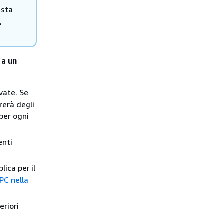
esta
,
 a un
ivate. Se
rerà degli
 per ogni
enti
lica per il
PC nella
eriori