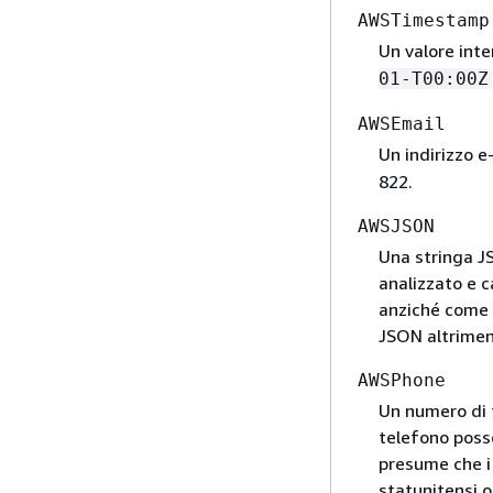
AWSTimestamp
Un valore int
01-T00:00Z
AWSEmail
Un indirizzo 
822.
AWSJSON
Una stringa J
analizzato e c
anziché come s
JSON altrimen
AWSPhone
Un numero di 
telefono posso
presume che i
statunitensi 