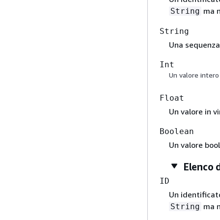
ma no
String
String
Una sequenza 
Int
Un valore intero
Float
Un valore in v
Boolean
Un valore boo
Elenco d
ID
Un identificat
ma no
String