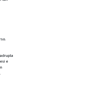
rso.
uadrupla
esi e
un
.