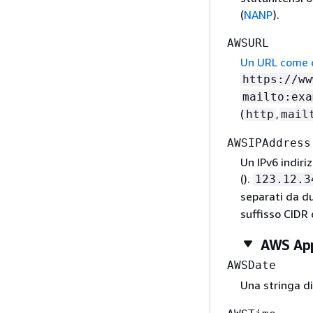
(
NANP
).
AWSURL
Un URL come d
https://ww
mailto:exa
(
,
http
mail
AWSIPAddress
Un IPv6 indiriz
().
123.12.3
separati da du
suffisso CIDR 
AWS App
AWSDate
Una stringa d