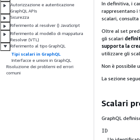
In definitiva, i 
Autorizzazione e autenticazione
rappresentano i f
GraphQL APIs
Sicurezza
scalari, consulta
Riferimento al resolver () JavaScript
Oltre al set pre
Riferimento al modello di mappatura
gli scalari
defini
Resolver (VTL)
supporta la crea
Riferimento al tipo GraphQL
utilizzare gli sca
Tipi scalari in GraphQL
Interfacce e unioni in GraphQL
Non è possibile u
Risoluzione dei problemi ed errori
comuni
La sezione segue
Scalari pr
GraphQL definisce
ID
Un identificat