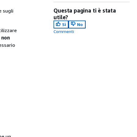
Questa pagina ti è stata
e sugli
utile?
Sì
No
ilizzare
Commenti
c
non
essario
me un