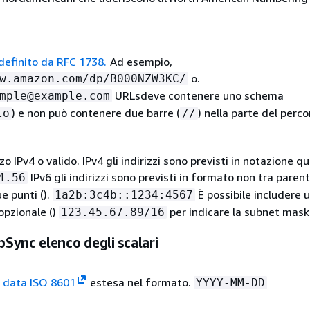
efinito da RFC 1738.
Ad esempio,
o.
w.amazon.com/dp/B000NZW3KC/
URLsdeve contenere uno schema
mple@example.com
) e non può contenere due barre (
) nella parte del perco
to
//
zo IPv4 o valido. IPv4 gli indirizzi sono previsti in notazione q
IPv6 gli indirizzi sono previsti in formato non tra parent
4.56
e punti ().
È possibile includere 
1a2b:3c4b::1234:4567
opzionale ()
per indicare la subnet mask
123.45.67.89/16
Sync elenco degli scalari
i
data ISO 8601
estesa nel formato.
YYYY-MM-DD