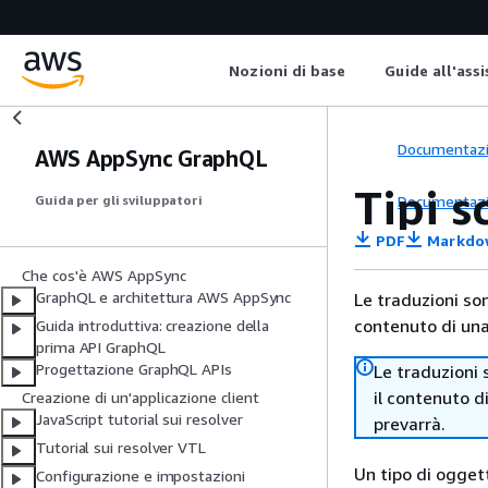
Nozioni di base
Guide all'ass
Documentaz
AWS AppSync GraphQL
Tipi s
Documentaz
Guida per gli sviluppatori
PDF
Markdo
Che cos'è AWS AppSync
GraphQL e architettura AWS AppSync
Le traduzioni so
contenuto di una 
Guida introduttiva: creazione della
prima API GraphQL
Progettazione GraphQL APIs
Le traduzioni 
il contenuto d
Creazione di un'applicazione client
JavaScript tutorial sui resolver
prevarrà.
Tutorial sui resolver VTL
Un tipo di ogge
Configurazione e impostazioni