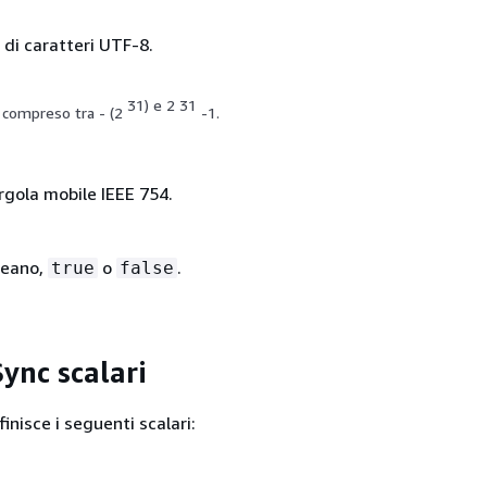
di caratteri UTF-8.
31) e 2 31
 compreso tra - (2
-1.
irgola mobile IEEE 754.
leano,
o
.
true
false
nc scalari
nisce i seguenti scalari: