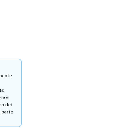
amente
er.
ore e
po dei
a parte