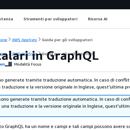
istenza
Strumenti per sviluppatori
Risorse AI
ione
AWS AppSync
Guida per gli sviluppatori
calari in GraphQL
ione
AWS AppSync
Guida per gli sviluppatori
wn
Modalità Focus
no generate tramite traduzione automatica. In caso di conflitt
traduzione e la versione originale in Inglese, quest'ultima pr
sono generate tramite traduzione automatica. In caso di confl
i una traduzione e la versione originale in Inglese, quest'ulti
tto GraphQL ha un nome e campi e tali campi possono avere s