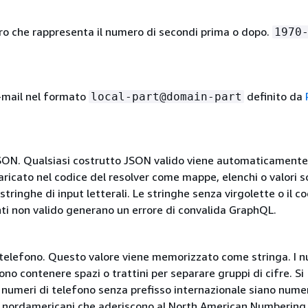
ero che rappresenta il numero di secondi prima o dopo.
1970
e-mail nel formato
definito da
local-part@domain-part
SON. Qualsiasi costrutto JSON valido viene automaticamente
aricato nel codice del resolver come mappe, elenchi o valori sc
tringhe di input letterali. Le stringhe senza virgolette o il c
ti non valido generano un errore di convalida GraphQL.
telefono. Questo valore viene memorizzato come stringa. I n
no contenere spazi o trattini per separare gruppi di cifre. Si
 numeri di telefono senza prefisso internazionale siano nume
o nordamericani che aderiscono al North American Numbering