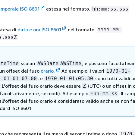
emporale ISO 8601
estesa nel formato.
hh:mm:ss.sss
stesa di
data e ora ISO 8601
nel formato.
YYYY-MM-
s.sssZ
scalari
, e possono facoltativ
ateTime
AWSDate
AWSTime
 un offset del fuso
orario.
Ad esempio, i valori
1970-01-
, e
sono tutti validi p
0-01-01-07:00
1970-01-01+05:30
L'offset del fuso orario deve essere
(UTC) o un offset in 
Z
, facoltativamente, secondi). Ad esempio
. Il cam
±hh:mm:ss
ll'offset del fuso orario è considerato valido anche se non f
ndard ISO 8601.
ero che rappresenta il numero di secondi prima o dopo.
1970