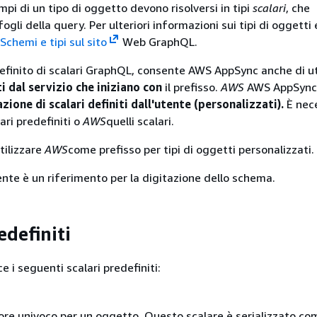
campi di un tipo di oggetto devono risolversi in tipi
scalari
, che
ogli della query. Per ulteriori informazioni sui tipi di oggetti 
Schemi e tipi sul sito
Web GraphQL.
definito di scalari GraphQL, consente AWS AppSync anche di ut
ti dal servizio che iniziano con
il prefisso.
AWS
AWS AppSyn
zione di scalari definiti dall'utente (personalizzati).
È nec
lari predefiniti o
AWS
quelli scalari.
tilizzare
AWS
come prefisso per tipi di oggetti personalizzati.
nte è un riferimento per la digitazione dello schema.
edefiniti
 i seguenti scalari predefiniti:
ore univoco per un oggetto. Questo scalare è serializzato co