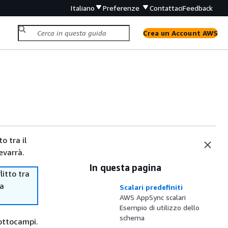
Italiano
Preferenze
Contattaci
Feedback
Crea un Account AWS
o tra il
evarrà.
In questa pagina
itto tra
ma
Scalari predefiniti
AWS AppSync scalari
Esempio di utilizzo dello
schema
ottocampi.