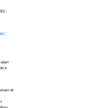
-01-
RFC
alari
odice
umeri di
ri
 Plan