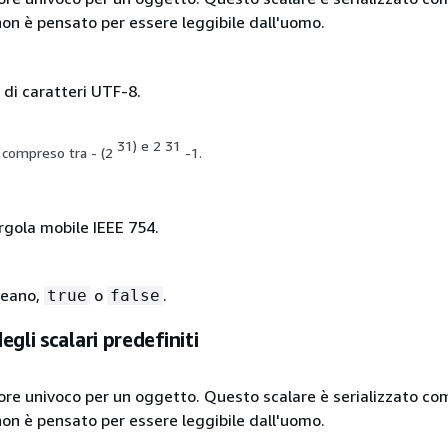
n è pensato per essere leggibile dall'uomo.
di caratteri UTF-8.
31) e 2 31
 compreso tra - (2
-1.
irgola mobile IEEE 754.
leano,
o
.
true
false
egli scalari predefiniti
ore univoco per un oggetto. Questo scalare è serializzato co
n è pensato per essere leggibile dall'uomo.