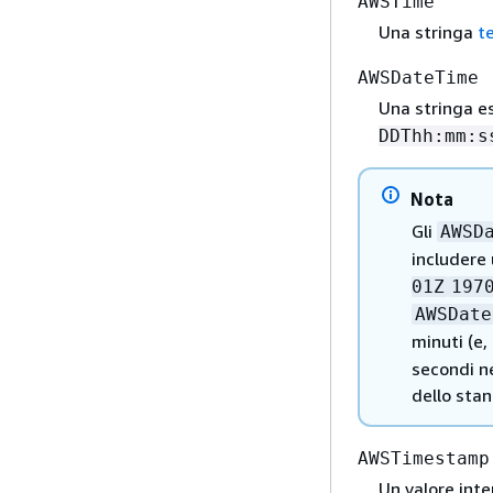
AWSTime
Una stringa
t
AWSDateTime
Una stringa e
DDThh:mm:s
Nota
Gli
AWSD
includere
01Z
197
AWSDate
minuti (e
secondi ne
dello sta
AWSTimestamp
Un valore int