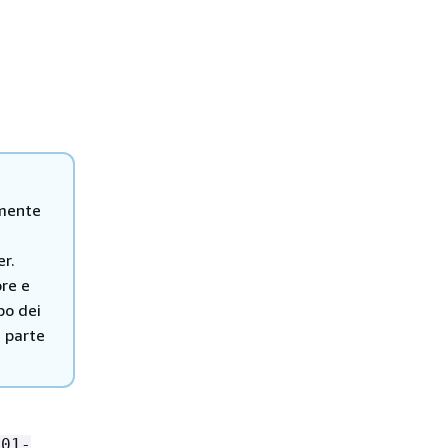
amente
er.
ore e
po dei
a parte
-01-