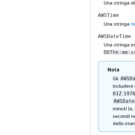
Una stringa d
AWSTime
Una stringa
t
AWSDateTime
Una stringa e
DDThh:mm:s
Nota
Gli
AWSD
includere
01Z
197
AWSDate
minuti (e
secondi ne
dello sta