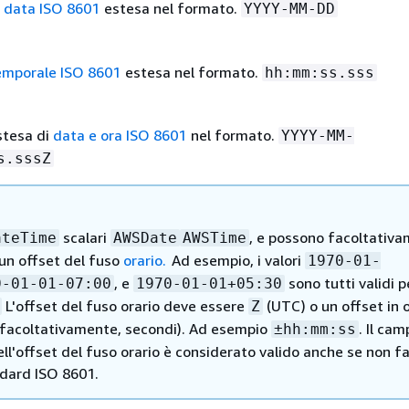
i
data ISO 8601
estesa nel formato.
YYYY-MM-DD
emporale ISO 8601
estesa nel formato.
hh:mm:ss.sss
stesa di
data e ora ISO 8601
nel formato.
YYYY-MM-
s.sssZ
scalari
, e possono facoltativ
ateTime
AWSDate
AWSTime
 un offset del fuso
orario.
Ad esempio, i valori
1970-01-
, e
sono tutti validi p
0-01-01-07:00
1970-01-01+05:30
L'offset del fuso orario deve essere
(UTC) o un offset in 
Z
, facoltativamente, secondi). Ad esempio
. Il cam
±hh:mm:ss
ll'offset del fuso orario è considerato valido anche se non f
ndard ISO 8601.