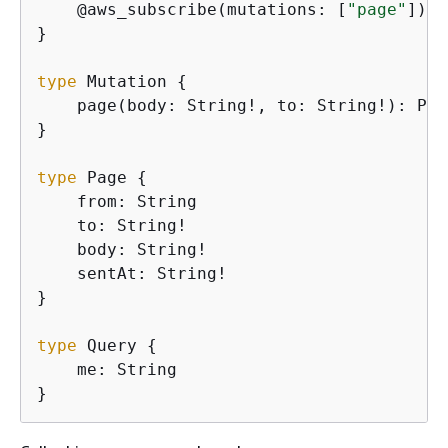
    @aws_subscribe(mutations: [
"page"
])

}

type
 Mutation 
{
    page(body: String!, to: String!): Page
}

type
 Page 
{
    from: String

    to: String!

    body: String!

    sentAt: String!

}

type
 Query 
{
    me: String

}