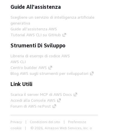
Guide All'assistenza
Scegliere un servizio di intelligenza artificiale
generativa
Guide all'assistenza AWS
Tutorial AWS CLI su GitHub
Strumenti Di Sviluppo
Libreria di esempi di codice AWS
AWS CLI
Centro builder AWS
Blog AWS sugli strumenti per sviluppatori
Link Utili
Scarica il server MCP di AWS Docs
Accedi alla Console AWS
Forum di AWS re:Post
Privacy
Condizioni del sito
Preferenze
cookie
© 2026, Amazon Web Services, Inc. o