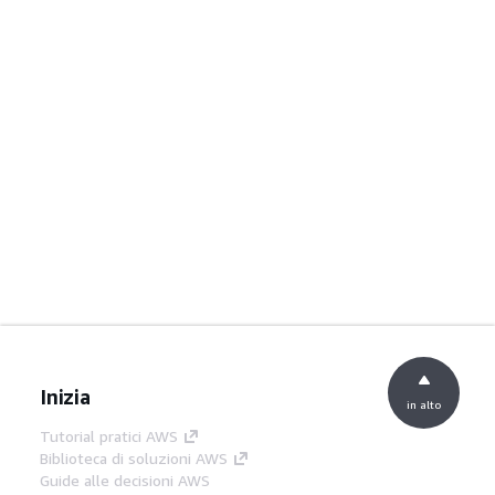
Inizia
in alto
Tutorial pratici AWS
Biblioteca di soluzioni AWS
Guide alle decisioni AWS