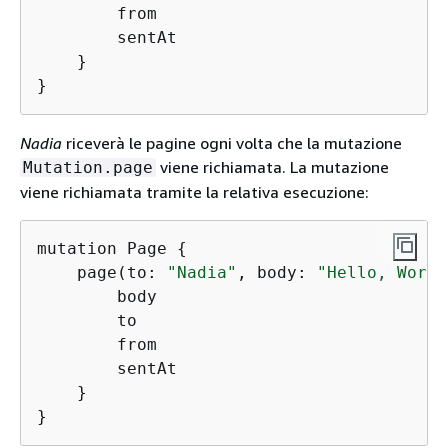
        from

        sentAt

    }

}
Nadia
riceverà le pagine ogni volta che la mutazione
viene richiamata. La mutazione
Mutation.page
viene richiamata tramite la relativa esecuzione:
mutation Page 
{
    page(to: 
"Nadia"
, body: 
"Hello, World
        body

        to

        from

        sentAt

    }

}