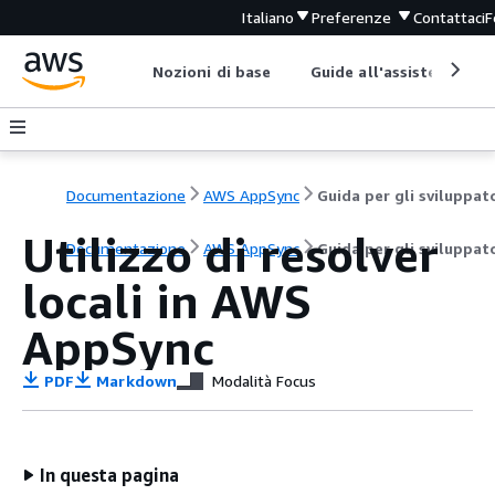
Italiano
Preferenze
Contattaci
F
Nozioni di base
Guide all'assistenza
Documentazione
AWS AppSync
Guida per gli sviluppat
Utilizzo di resolver
Documentazione
AWS AppSync
Guida per gli sviluppat
locali in AWS
AppSync
PDF
Markdown
Modalità Focus
In questa pagina