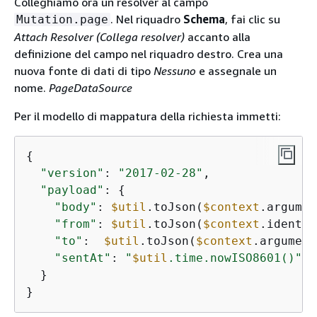
Colleghiamo ora un resolver al campo
. Nel riquadro
Schema
, fai clic su
Mutation.page
Attach Resolver (Collega resolver)
accanto alla
definizione del campo nel riquadro destro. Crea una
nuova fonte di dati di tipo
Nessuno
e assegnale un
nome.
PageDataSource
Per il modello di mappatura della richiesta immetti:
{
"version"
: 
"2017-02-28"
,

"payload"
: 
{
"body"
: 
$util
.toJson(
$context
.argumen
"from"
: 
$util
.toJson(
$context
.identit
"to"
:  
$util
.toJson(
$context
.argument
"sentAt"
: 
"
$util
.time.nowISO8601()"
  }

}