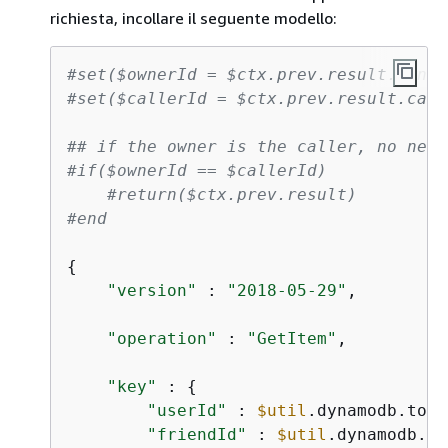
richiesta, incollare il seguente modello:
#set($ownerId = $ctx.prev.result.owner
#set($callerId = $ctx.prev.result.call
## if the owner is the caller, no need
#if($ownerId == $callerId)
#return($ctx.prev.result)
#end
{
"version"
 : 
"2018-05-29"
,

"operation"
 : 
"GetItem"
,

"key"
 : 
{
"userId"
 : 
$util
.dynamodb.toDy
"friendId"
 : 
$util
.dynamodb.to