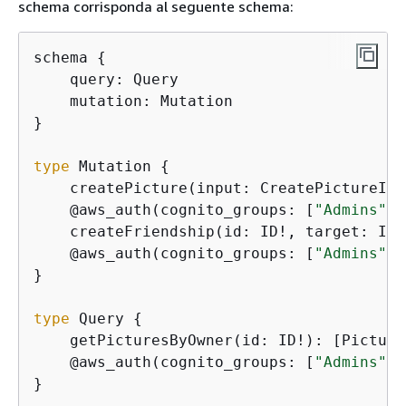
schema corrisponda al seguente schema:
schema 
{
    query: Query

    mutation: Mutation

}

type
 Mutation 
{
    createPicture(input: CreatePictureInp
    @aws_auth(cognito_groups: [
"Admins"
])

    createFriendship(id: ID!, target: ID!
    @aws_auth(cognito_groups: [
"Admins"
])

}

type
 Query 
{
    getPicturesByOwner(id: ID!): [Picture]
    @aws_auth(cognito_groups: [
"Admins"
, 
}
