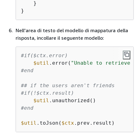
    }

}
Nell'area di testo del modello di mappatura della
risposta, incollare il seguente modello:
#if($ctx.error)
$util
.error(
"Unable to retrieve fr
#end
## if the users aren't friends
#if(!$ctx.result)
$util
#end
$util
.toJson(
$ctx
.prev.result)