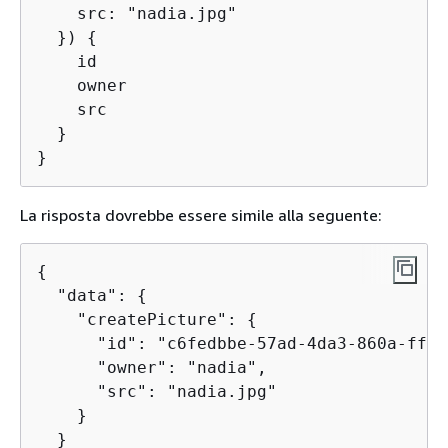
    src: "nadia.jpg"

  }) 
{
    id

    owner

    src

  }

}
La risposta dovrebbe essere simile alla seguente:
{
  "data": 
{
    "createPicture": 
{
      "id": "c6fedbbe-57ad-4da3-860a-ffe8
      "owner": "nadia",

      "src": "nadia.jpg"

    }

  }
