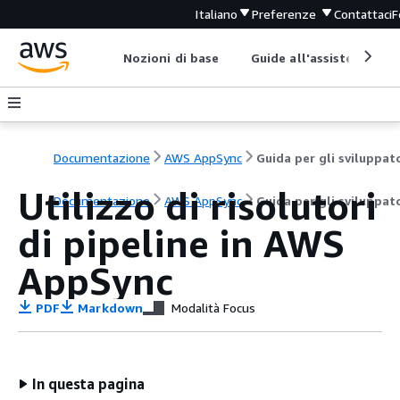
Italiano
Preferenze
Contattaci
F
Nozioni di base
Guide all'assistenza
Documentazione
AWS AppSync
Guida per gli sviluppat
Utilizzo di risolutori
Documentazione
AWS AppSync
Guida per gli sviluppat
di pipeline in AWS
AppSync
PDF
Markdown
Modalità Focus
In questa pagina