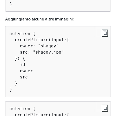
}
Aggiungiamo alcune altre immagini:
mutation 
{
  createPicture(input:
{
    owner: "shaggy"

    src: "shaggy.jpg"

  }) 
{
    id

    owner

    src

  }

}
mutation 
{
  createPicture(input:
{