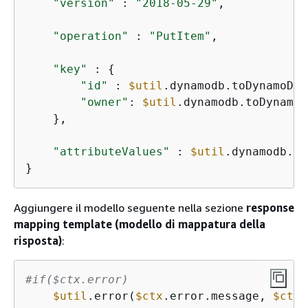
"version"
 : 
"2018-05-29"
,

"operation"
 : 
"PutItem"
,

"key"
 : 
{
"id"
 : 
$util
.dynamodb.toDynamoDBJ
"owner"
: 
$util
.dynamodb.toDynamoD
    },

"attributeValues"
 : 
$util
.dynamodb.to
}
Aggiungere il modello seguente nella sezione
response
mapping template (modello di mappatura della
risposta)
:
#if($ctx.error)
$util
.error(
$ctx
.error.message, 
$ctx