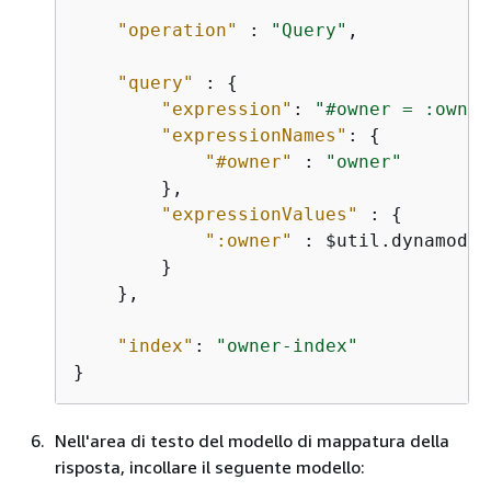
"operation"
 : 
"Query"
,

"query"
 : 
{
"expression"
: 
"#owner = :owner
"expressionNames"
: 
{
"#owner"
 : 
"owner"
        },

"expressionValues"
 : 
{
":owner"
 : $util.dynamodb.
        }

    },

"index"
: 
"owner-index"
}
Nell'area di testo del modello di mappatura della
risposta, incollare il seguente modello: