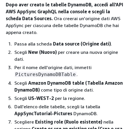
Dopo aver creato le tabelle DynamoDB, accedi all'API
AWS AppSync GraphQL nella console e scegli la
scheda Data Sources.
Ora creerai un'origine dati AWS
AppSync per ciascuna delle tabelle DynamoDB che hai
appena creato.
Passa alla scheda
Data source (Origine dati)
.
Scegli
New (Nuovo)
per creare una nuova origine
dati.
Per il nome dell'origine dati, immetti
.
PicturesDynamoDBTable
Scegli
Amazon DynamoDB table (Tabella Amazon
DynamoDB)
come tipo di origine dati.
Scegli
US-WEST-2
per la regione.
Dall'elenco delle tabelle, scegli la tabella
AppSyncTutorial-Pictures
DynamoDB.
Scegliere
Existing role (Ruolo esistente)
nella
sezione
Create or use an existing role (Crea o usa