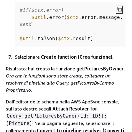
#if($ctx.error)
$util
.error(
$ctx
.error.message, 
$c
#end
$util
.toJson(
$ctx
.result)
Selezionare
Create function (Crea funzione)
.
Risultato: hai creato la funzione
getPicturesByOwner
.
Ora che le funzioni sono state create, collegate un
resolver di pipeline alla Query. getPicturesByCampo
Proprietario.
Dall'editor dello schema nella AWS AppSync console,
sul lato destro scegli
Attach Resolver for
.
Query.getPicturesByOwner(id: ID!):
Nella pagina seguente, selezionare il
[Picture]
collegamento
Convert to pipeline resolver (Converti