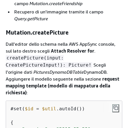
campo
Mutation.createFriendship
Recupero di un'immagine tramite il campo
Query.getPicture
Mutation.createPicture
Dall'editor dello schema nella AWS AppSync console,
sul lato destro scegli
Attach Resolver for
.
createPicture(input:
Scegli
CreatePictureInput!): Picture!
l'origine dati
PicturesDynamoDBTable
DynamoDB.
Aggiungere il modello seguente nella sezione
request
mapping template (modello di mappatura della
richiesta)
:
#set(
$id
=
$util
.autoId())

{