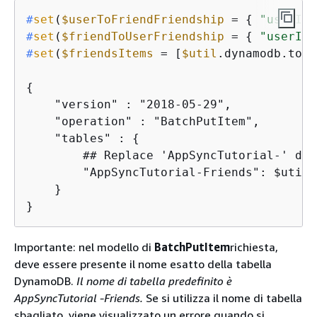
#
set
(
$userToFriendFriendship
 = 
{
"userId"
#
set
(
$friendToUserFriendship
 = 
{
"userId"
#
set
(
$friendsItems
 = [
$util
.dynamodb.toMa
{
    "version" : "2018-05-29",

    "operation" : "BatchPutItem",

    "tables" : 
{
        ## Replace 'AppSyncTutorial-' def
        "AppSyncTutorial-Friends": $util.
    }

}
Importante: nel modello di
BatchPutItem
richiesta,
deve essere presente il nome esatto della tabella
DynamoDB.
Il nome di tabella predefinito è
AppSyncTutorial -Friends.
Se si utilizza il nome di tabella
sbagliato, viene visualizzato un errore quando si