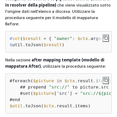
in resolver della pipeline)
che viene visualizzato sotto
l'origine dati nell'elenco a discesa. Utilizzare la
procedura seguente per il modello di mappatura
Before:
#
set
(
$result
 = 
{
"owner"
: 
$ctx
.args.id, 
"
$
util.toJson(
$result
)
Nella sezione
after mapping template (modello di
mappatura After)
, utilizzare la procedura seguente:
#foreach(
$picture
in
$ctx
.result.items)

    ## prepend 
"src://"
 to picture.src pr
    #set(
$picture
['src'] 
=
"src://$
{
pictu
$util
.toJson(
$ctx
.result.items)