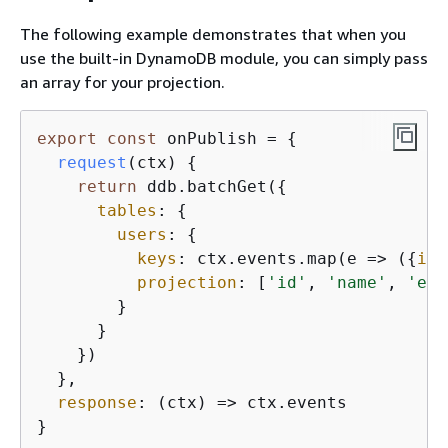
The following example demonstrates that when you
use the built-in DynamoDB module, you can simply pass
an array for your projection.
export
const
 onPublish = 
{
request
(
ctx
)
{
return
 ddb.batchGet(
{
tables
: 
{
users
: 
{
keys
: ctx.events.map(
e
 =>
 (
{
id
:
projection
: [
'id'
, 
'name'
, 
'ema
        }

      }

    })

  },

response
: 
(
ctx
) =>
 ctx.events

}