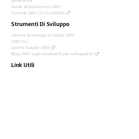
generativa
Guide all'assistenza AWS
Tutorial AWS CLI su GitHub
Strumenti Di Sviluppo
Libreria di esempi di codice AWS
AWS CLI
Centro builder AWS
Blog AWS sugli strumenti per sviluppatori
Link Utili
Scarica il server MCP di AWS Docs
Accedi alla Console AWS
Forum di AWS re:Post
Privacy
Condizioni del sito
Preferenze
cookie
© 2026, Amazon Web Services, Inc. o
società affiliate. Tutti i diritti riservati.
Italiano