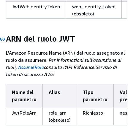
JwtWebIdentityToken
web_identity_token
Ri
(obsoleto)
ARN del ruolo JWT
L'Amazon Resource Name (ARN) del ruolo assegnato al
ruolo da assumere.
Per informazioni sull'assunzione di
ruoli,
AssumeRole
consulta l'API Reference.Servizio di
token di sicurezza AWS
Nome del
Alias
Tipo
Valor
parametro
parametro
prede
JwtRoleArn
role_arn
Richiesto
nessu
(obsoleto)