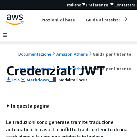
Italiano
Preferenze
Contattaci
F
Nozioni di base
Guide all'assistenza
Documentazione
Amazon Athena
Guida per l’utente
Credenziali JWT
Documentazione
Amazon Athena
Guida per l’utente
RSS
Markdown
Modalità Focus
In questa pagina
Le traduzioni sono generate tramite traduzione
automatica. In caso di conflitto tra il contenuto di una
traduzione e la versione originale in Inglese,