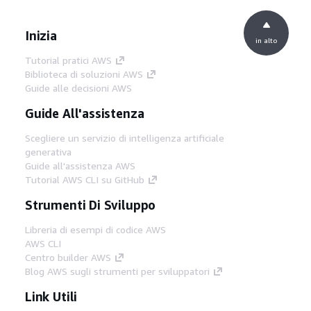
Inizia
in alto
Tutorial pratici AWS
Biblioteca di soluzioni AWS
Guide alle decisioni AWS
Guide All'assistenza
Scegliere un servizio di intelligenza artificiale
generativa
Guide all'assistenza AWS
Tutorial AWS CLI su GitHub
Strumenti Di Sviluppo
Libreria di esempi di codice AWS
AWS CLI
Centro builder AWS
Blog AWS sugli strumenti per sviluppatori
Link Utili