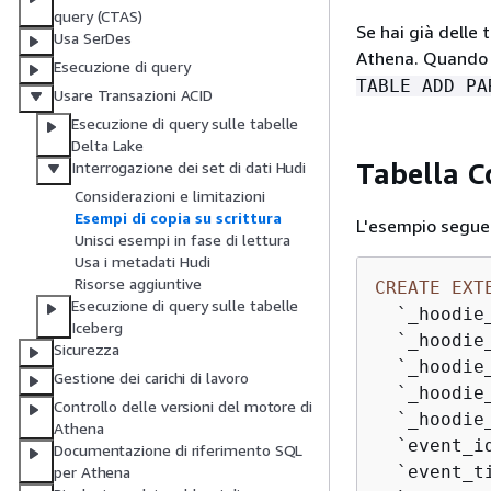
query (CTAS)
Se hai già delle 
Usa SerDes
Athena. Quando c
Esecuzione di query
TABLE ADD PA
Usare Transazioni ACID
Esecuzione di query sulle tabelle
Delta Lake
Tabella C
Interrogazione dei set di dati Hudi
Considerazioni e limitazioni
Esempi di copia su scrittura
L'esempio seguen
Unisci esempi in fase di lettura
Usa i metadati Hudi
Risorse aggiuntive
CREATE
EXT
Esecuzione di query sulle tabelle
  `_hoodie
Iceberg
  `_hoodie
Sicurezza
  `_hoodie
Gestione dei carichi di lavoro
  `_hoodie
Controllo delle versioni del motore di
  `_hoodie
Athena
  `event_id
Documentazione di riferimento SQL
  `event_ti
per Athena