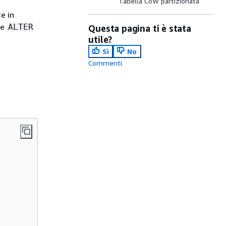
Tabella CoW partizionata
e in
re
ALTER
Questa pagina ti è stata
utile?
.
Sì
No
Commenti