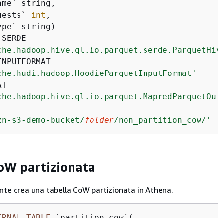
me` string,

uests` 
int
,

SERDE

che.hadoop.hive.ql.io.parquet.serde.ParquetHi
INPUTFORMAT

che.hudi.hadoop.HoodieParquetInputFormat'
T

che.hadoop.hive.ql.io.parquet.MapredParquetOu
zn-s3-demo-bucket/
folder
/non_partition_cow/'
oW partizionata
te crea una tabella CoW partizionata in Athena.
ERNAL
TABLE
 `partition_cow`(
