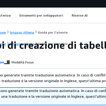
istenza
Strumenti per sviluppatori
Risorse AI
ione
Amazon Athena
Guida per l’utente
 di creazione di tabell
ione
Amazon Athena
Guida per l’utente
wn
Modalità Focus
no generate tramite traduzione automatica. In caso di conflitt
traduzione e la versione originale in Inglese, quest'ultima pr
sono generate tramite traduzione automatica. In caso di confl
i una traduzione e la versione originale in Inglese, quest'ulti