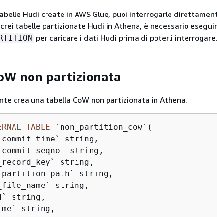
tabelle Hudi create in AWS Glue, puoi interrogarle direttament
rei tabelle partizionate Hudi in Athena, è necessario esegui
per caricare i dati Hudi prima di poterli interrogare
RTITION
oW non partizionata
te crea una tabella CoW non partizionata in Athena.
ERNAL
TABLE
 `non_partition_cow`(

_commit_time` string,

_commit_seqno` string,

_record_key` string,

_partition_path` string,

_file_name` string,

` string,

me` string,
