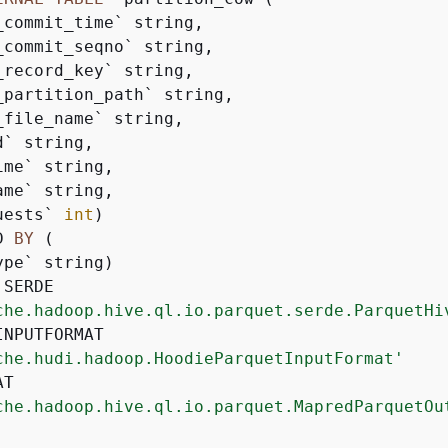
_commit_time` string, 

_commit_seqno` string, 

_record_key` string, 

_partition_path` string, 

_file_name` string, 

` string, 

me` string, 

me` string, 

uests` 
int
)

D 
BY
 ( 

SERDE 

che.hadoop.hive.ql.io.parquet.serde.ParquetHi
INPUTFORMAT 

che.hudi.hadoop.HoodieParquetInputFormat'
T 

che.hadoop.hive.ql.io.parquet.MapredParquetOu