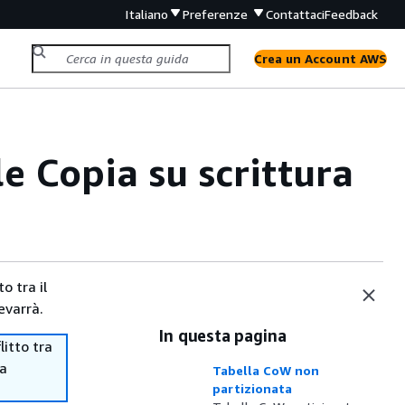
Italiano
Preferenze
Contattaci
Feedback
Crea un Account AWS
e Copia su scrittura
o tra il
evarrà.
In questa pagina
itto tra
ma
Tabella CoW non
partizionata