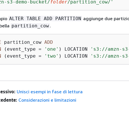
zn-s3-demo-bucket/
folder
/partition_cow/'
mpio
aggiunge due partizi
ALTER TABLE ADD PARTITION
abella
.
partition_cow
E
 partition_cow 
ADD
N
 (event_type 
=
'one'
) LOCATION 
's3://amzn-s3
N
 (event_type 
=
'two'
) LOCATION 
's3://amzn-s3
essivo:
Unisci esempi in fase di lettura
edente:
Considerazioni e limitazioni