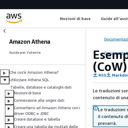
Nozioni di base
Guide all'ass
Documentaz
Amazon Athena
Esempi
Documentaz
Guida per l’utente
(CoW)
Che cos’è Amazon Athena?
RSS
Markdo
Utilizzare Athena SQL
Tabelle, database e cataloghi dati
Le traduzioni so
Nozioni di base
contenuto di una 
Connessione alle origini dati
Connettersi ad Amazon Athena con i
Le traduzioni 
driver ODBC e JDBC
il contenuto d
Creare database e tabella
prevarrà.
Creare una tabella dai risultati delle