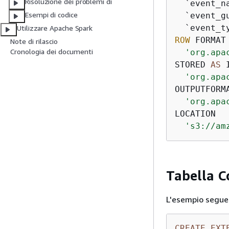
Risoluzione dei problemi di
  `event_na
Esempi di codice
  `event_g
Utilizzare Apache Spark
ROW
 FORMAT 
Note di rilascio
Cronologia dei documenti
'org.apa
STORED 
AS
 
'org.apa
OUTPUTFORMA
'org.apa
LOCATION

's3://am
Tabella C
L'esempio seguen
CREATE
EXT