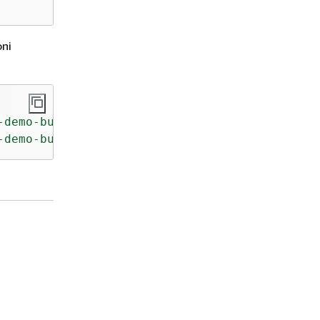
oni
-demo-bucket/
folder
/partition_cow/one/'
-demo-bucket/
folder
/partition_cow/two/'