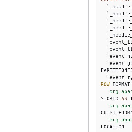
  `_hoodie
  `_hoodie
  `_hoodie
  `_hoodie
  `_hoodie
  `event_id
  `event_ti
  `event_na
  `event_g
PARTITIONE
ROW
 FORMAT 
'org.apa
STORED 
AS
 
'org.apa
OUTPUTFORMA
'org.apa
LOCATION
