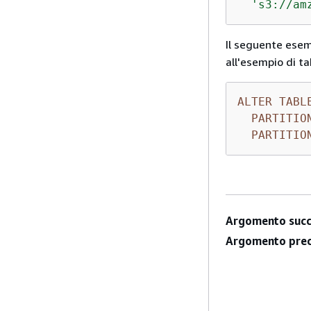
's3://am
Il seguente ese
all'esempio di t
ALTER
TABL
PARTITIO
PARTITIO
Argomento succ
Argomento prec