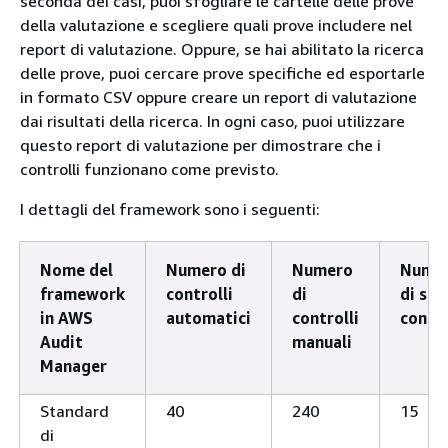
seconda dei casi, puoi sfogliare le cartelle delle prove
della valutazione e scegliere quali prove includere nel
report di valutazione. Oppure, se hai abilitato la ricerca
delle prove, puoi cercare prove specifiche ed esportarle
in formato CSV oppure creare un report di valutazione
dai risultati della ricerca. In ogni caso, puoi utilizzare
questo report di valutazione per dimostrare che i
controlli funzionano come previsto.
I dettagli del framework sono i seguenti:
Nome del
Numero di
Numero
Nume
framework
controlli
di
di set
in AWS
automatici
controlli
contro
Audit
manuali
Manager
Standard
40
240
15
di