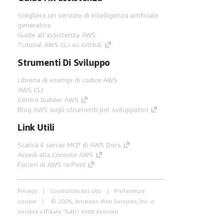
Scegliere un servizio di intelligenza artificiale
generativa
Guide all'assistenza AWS
Tutorial AWS CLI su GitHub
Strumenti Di Sviluppo
Libreria di esempi di codice AWS
AWS CLI
Centro builder AWS
Blog AWS sugli strumenti per sviluppatori
Link Utili
Scarica il server MCP di AWS Docs
Accedi alla Console AWS
Forum di AWS re:Post
Privacy
Condizioni del sito
Preferenze
cookie
© 2026, Amazon Web Services, Inc. o
società affiliate. Tutti i diritti riservati.