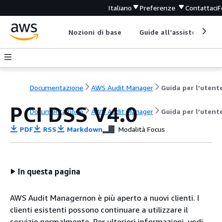
Italiano
Preferenze
Contattaci
F
Nozioni di base
Guide all'assistenza
Documentazione
AWS Audit Manager
Guida per l’utent
PCI DSS V4.0
Documentazione
AWS Audit Manager
Guida per l’utent
PDF
RSS
Markdown
Modalità Focus
In questa pagina
AWS Audit Managernon è più aperto a nuovi clienti. I
clienti esistenti possono continuare a utilizzare il
servizio normalmente. Per ulteriori informazioni, vedi