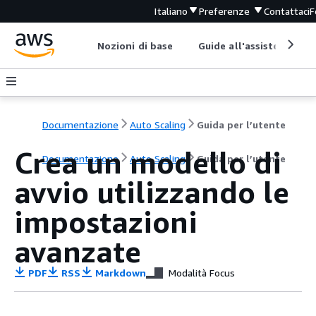
Italiano
Preferenze
Contattaci
F
Nozioni di base
Guide all'assistenza
Documentazione
Auto Scaling
Guida per l’utente
Crea un modello di
Documentazione
Auto Scaling
Guida per l’utente
avvio utilizzando le
impostazioni
avanzate
PDF
RSS
Markdown
Modalità Focus