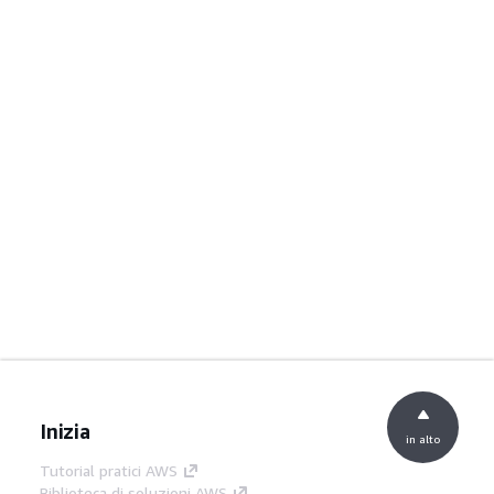
Inizia
in alto
Tutorial pratici AWS
Biblioteca di soluzioni AWS