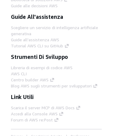
Guide alle decisioni AWS
Guide All'assistenza
Scegliere un servizio di intelligenza artificiale
generativa
Guide all'assistenza AWS
Tutorial AWS CLI su GitHub
Strumenti Di Sviluppo
Libreria di esempi di codice AWS
AWS CLI
Centro builder AWS
Blog AWS sugli strumenti per sviluppatori
Link Utili
Scarica il server MCP di AWS Docs
Accedi alla Console AWS
Forum di AWS re:Post