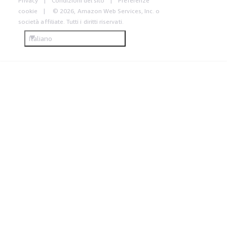
Privacy
Condizioni del sito
Preferenze
cookie
© 2026, Amazon Web Services, Inc. o
società affiliate. Tutti i diritti riservati.
Italiano