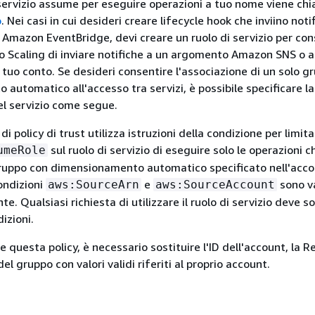
servizio assume per eseguire operazioni a tuo nome viene ch
o
. Nei casi in cui desideri creare lifecycle hook che inviino noti
 Amazon EventBridge, devi creare un ruolo di servizio per con
 Scaling di inviare notifiche a un argomento Amazon SNS o 
uo conto. Se desideri consentire l'associazione di un solo g
utomatico all'accesso tra servizi, è possibile specificare la 
del servizio come segue.
 policy di trust utilizza istruzioni della condizione per limita
sul ruolo di servizio di eseguire solo le operazioni c
umeRole
gruppo con dimensionamento automatico specificato nell'acc
ondizioni
e
sono va
aws:SourceArn
aws:SourceAccount
. Qualsiasi richiesta di utilizzare il ruolo di servizio deve s
izioni.
re questa policy, è necessario sostituire l'ID dell'account, la R
del gruppo con valori validi riferiti al proprio account.