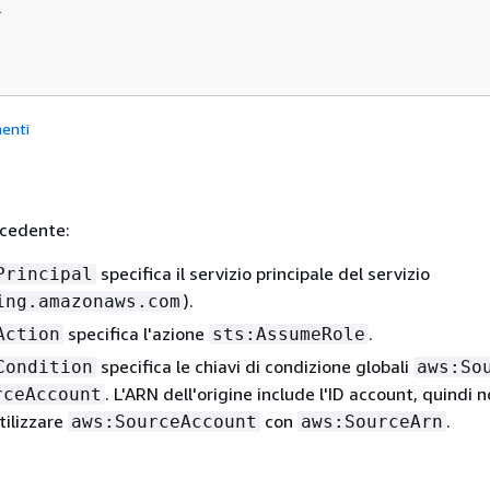


enti
ecedente:
specifica il servizio principale del servizio
Principal
).
ing.amazonaws.com
specifica l'azione
.
Action
sts:AssumeRole
specifica le chiavi di condizione globali
Condition
aws:So
. L'ARN dell'origine include l'ID account, quindi 
rceAccount
tilizzare
con
.
aws:SourceAccount
aws:SourceArn