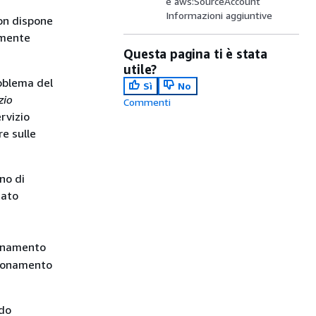
e aws:SourceAccount
Informazioni aggiuntive
non dispone
rmente
Questa pagina ti è stata
utile?
roblema del
Sì
No
zio
Commenti
servizio
re sulle
no di
tato
sionamento
sionamento
do