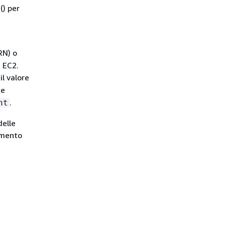
() per
RN) o
 EC2.
il valore
te
.
nt
delle
amento