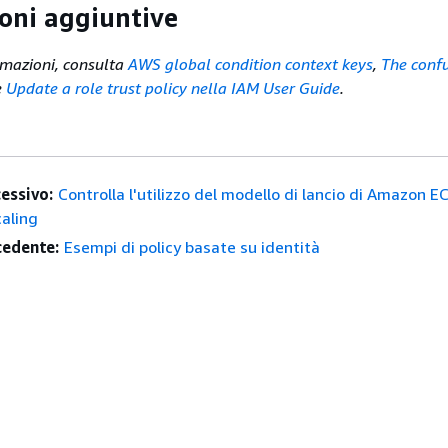
oni aggiuntive
ormazioni, consulta
AWS global condition context keys
,
The conf
e
Update a role trust policy nella IAM User Guide
.
essivo:
Controlla l'utilizzo del modello di lancio di Amazon E
caling
edente:
Esempi di policy basate su identità