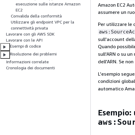
esecuzione sulle istanze Amazon
Amazon EC2 Auto 
EC2
assumere un ruol
Convalida della conformità
Utilizzare gli endpoint VPC per la
Per utilizzare le
connettività privata
aws:SourceAc
Lavorare con gli AWS SDK
sull'account de
Lavorare con le API
Quando possibile
Esempi di codice
sull'ARN o su un 
Risoluzione dei problemi
dell'ARN. Se non 
Informazioni correlate
Cronologia dei documenti
L'esempio seguent
condizioni globa
automatico Amaz
Esempio: u
aws:Sou