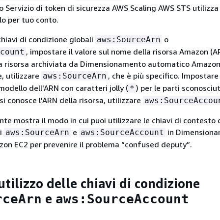
Servizio di token di sicurezza AWS Scaling AWS STS utilizza 
o per tuo conto.
 chiavi di condizione globali
o
aws:SourceArn
, impostare il valore sul nome della risorsa Amazon (A
count
lla risorsa archiviata da Dimensionamento automatico Amazon
, utilizzare
, che è più specifico. Impostare 
aws:SourceArn
modello dell'ARN con caratteri jolly (
) per le parti sconosciu
*
si conosce l'ARN della risorsa, utilizzare
aws:SourceAccou
e mostra il modo in cui puoi utilizzare le chiavi di contesto 
li
e
in Dimension
aws:SourceArn
aws:SourceAccount
on EC2 per prevenire il problema “confused deputy”.
tilizzo delle chiavi di condizione
e
rceArn
aws:SourceAccount