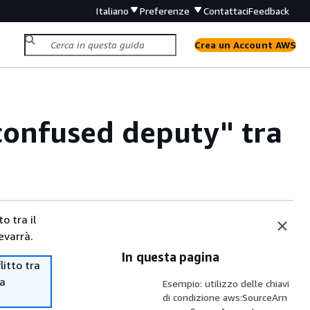
Italiano
Preferenze
Contattaci
Feedback
Crea un Account AWS
confused deputy" tra
o tra il
evarrà.
In questa pagina
itto tra
ma
Esempio: utilizzo delle chiavi
di condizione aws:SourceArn