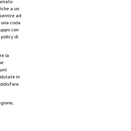
iamato
fiche a un
sentire ad
a una coda
ruppo con
policy di
re la
he
ount
lutate in
oddisfare
egione,