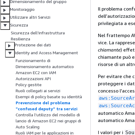
Dimensionamento del gruppo
Il problema conf
Monitoraggio
dell’autorizzazi
Utilizzare altri Servizi
privilegiata a es
Sicurezza
Sicurezza dell’infrastruttura
Nel frattempo AW
Resilienza
vice. La rapprese
Protezione dei dati
chiamante
) effe
Identity and Access Management
chiamante può ess
Funzionamento di
risorse di un al
Dimensionamento automatico
Amazon EC2 con IAM
Per evitare che 
Autorizzazioni API
proteggere i dati 
Policy gestite
concesso l'access
Ruoli collegati ai servizi
Esempi di policy basate su identità
aws:SourceAr
Prevenzione del problema
aws:SourceAc
"confused deputy" tra servizi
automatico Amaz
Controlla l'utilizzo del modello di
automatico Amazo
lancio di Amazon EC2 nei gruppi di
Auto Scaling
I valori per i
Sou
Ruoli IAM per le applicazioni in