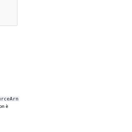
urceArn
non è