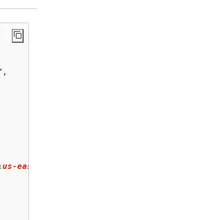
"
,

:
us-east-1
:
111122223333
:autoScalingGroup:
uuid