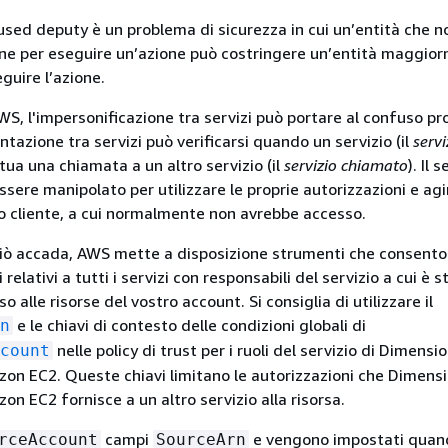
used deputy è un problema di sicurezza in cui un’entità che 
one per eseguire un’azione può costringere un’entità maggio
eguire l’azione.
S, l'impersonificazione tra servizi può portare al confuso p
ntazione tra servizi può verificarsi quando un servizio (il
servi
ttua una chiamata a un altro servizio (il
servizio chiamato
). Il 
ere manipolato per utilizzare le proprie autorizzazioni e agi
tro cliente, a cui normalmente non avrebbe accesso.
ciò accada, AWS mette a disposizione strumenti che consento
relativi a tutti i servizi con responsabili del servizio a cui è s
o alle risorse del vostro account. Si consiglia di utilizzare il
e le chiavi di contesto delle condizioni globali di
n
nelle policy di trust per i ruoli del servizio di Dimen
count
on EC2. Queste chiavi limitano le autorizzazioni che Dimen
n EC2 fornisce a un altro servizio alla risorsa.
campi
e vengono impostati quan
rceAccount
SourceArn