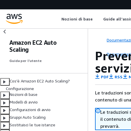
Nozioni di base
Guide all'ass
Documentaz
Amazon EC2 Auto
Scaling
Preve
Documentaz
Guida per l’utente
serviz
PDF
RSS
M
Cos'è Amazon EC2 Auto Scaling?
Configurazione
Le traduzioni so
Nozioni di base
contenuto di una 
Modelli di avvio
Configurazioni di avvio
Le traduzioni 
Gruppi Auto Scaling
il contenuto d
Sostituisci le tue istanze
prevarrà.