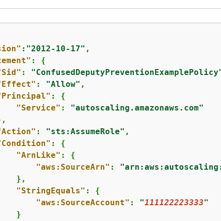
sion"
:
"2012-10-17"
,

tement"
: 
{
"Sid"
: 
"ConfusedDeputyPreventionExamplePolicy
"Effect"
: 
"Allow"
,

"Principal"
: 
{
"Service"
: 
"autoscaling.amazonaws.com"
,

"Action"
: 
"sts:AssumeRole"
,

"Condition"
: 
{
"ArnLike"
: 
{
"aws:SourceArn"
: 
"arn:aws:autoscaling
   },

"StringEquals"
: 
{
"aws:SourceAccount"
: 
"
111122223333
"
   }
