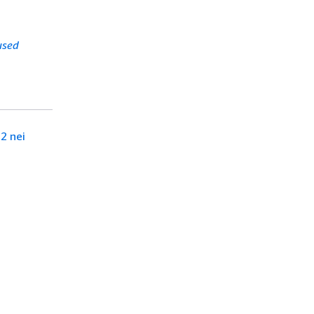
used
C2 nei