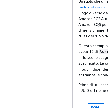
Un ruolo che un 
ruolo del servizi
luogo diverso da
Amazon EC2 Auto
Amazon SQS per t
dimensionamento a
trust del ruolo 
Questo esempio di
capacità di
Ass
influiscono sul 
specificato. Le c
modo indipendente
entrambe le cond
Prima di utilizza
l'UUID e il nome 
JSON