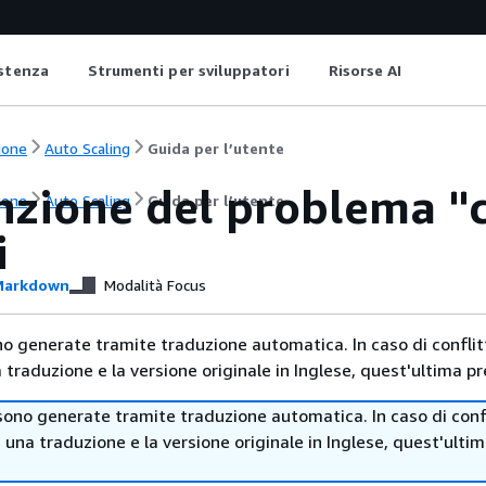
istenza
Strumenti per sviluppatori
Risorse AI
ione
Auto Scaling
Guida per l’utente
nzione del problema "
ione
Auto Scaling
Guida per l’utente
i
arkdown
Modalità Focus
no generate tramite traduzione automatica. In caso di conflitt
traduzione e la versione originale in Inglese, quest'ultima pr
sono generate tramite traduzione automatica. In caso di confl
i una traduzione e la versione originale in Inglese, quest'ulti