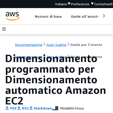
Italiano
Preferenze
Contattaci
F
Nozioni di base
Guide all'assistenza
Documentazione
Auto Scaling
Guida per l’utente
Dimensionamento
Documentazione
Auto Scaling
Guida per l’utente
programmato per
Dimensionamento
automatico Amazon
EC2
PDF
RSS
Markdown
Modalità Focus