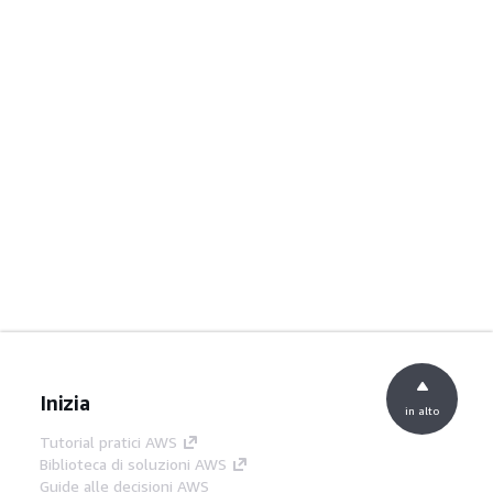
Inizia
in alto
Tutorial pratici AWS
Biblioteca di soluzioni AWS
Guide alle decisioni AWS