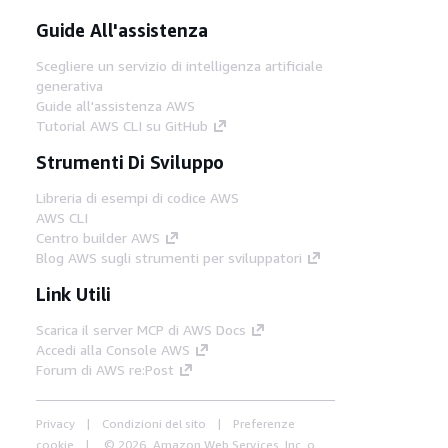
Guide All'assistenza
Scegliere un servizio di intelligenza artificiale
generativa
Guide all'assistenza AWS
Tutorial AWS CLI su GitHub
Strumenti Di Sviluppo
Libreria di esempi di codice AWS
AWS CLI
Centro builder AWS
Blog AWS sugli strumenti per sviluppatori
Link Utili
Scarica il server MCP di AWS Docs
Accedi alla Console AWS
Forum di AWS re:Post
Privacy
Condizioni del sito
Preferenze
cookie
© 2026, Amazon Web Services, Inc. o