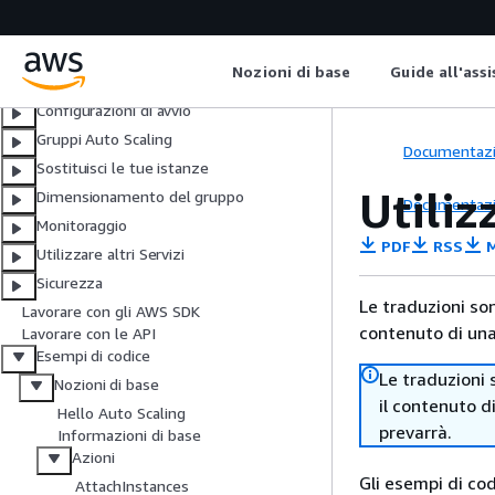
Cos'è Amazon EC2 Auto Scaling?
Configurazione
Nozioni di base
Nozioni di base
Guide all'ass
Modelli di avvio
Configurazioni di avvio
Gruppi Auto Scaling
Documentaz
Sostituisci le tue istanze
Utiliz
Dimensionamento del gruppo
Documentaz
Monitoraggio
PDF
RSS
M
Utilizzare altri Servizi
Sicurezza
Le traduzioni so
Lavorare con gli AWS SDK
contenuto di una 
Lavorare con le API
Esempi di codice
Le traduzioni 
Nozioni di base
il contenuto d
Hello Auto Scaling
prevarrà.
Informazioni di base
Azioni
Gli esempi di co
AttachInstances