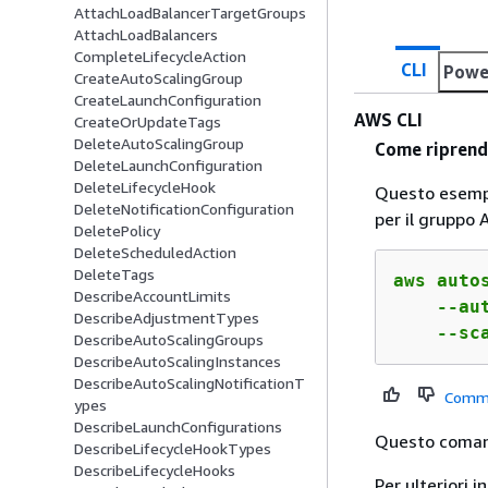
AttachLoadBalancerTargetGroups
AttachLoadBalancers
CompleteLifecycleAction
CLI
Powe
CreateAutoScalingGroup
CreateLaunchConfiguration
AWS CLI
CreateOrUpdateTags
DeleteAutoScalingGroup
Come riprende
DeleteLaunchConfiguration
DeleteLifecycleHook
Questo esempi
DeleteNotificationConfiguration
per il gruppo 
DeletePolicy
DeleteScheduledAction
DeleteTags
aws auto
DescribeAccountLimits
    --au
DescribeAdjustmentTypes
    --sc
DescribeAutoScalingGroups
DescribeAutoScalingInstances
DescribeAutoScalingNotificationT
Comm
ypes
DescribeLaunchConfigurations
Questo coman
DescribeLifecycleHookTypes
DescribeLifecycleHooks
Per ulteriori 