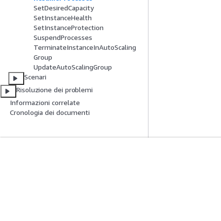
SetDesiredCapacity
SetInstanceHealth
SetInstanceProtection
SuspendProcesses
TerminateInstanceInAutoScaling
Group
UpdateAutoScalingGroup
Scenari
Risoluzione dei problemi
Informazioni correlate
Cronologia dei documenti
Inizia
Guide All'ass
Tutorial pratici AWS
Scegliere un serviz
Biblioteca di soluzioni AWS
generativa
Guide alle decisioni AWS
Guide all'assiste
Tutorial AWS CLI 