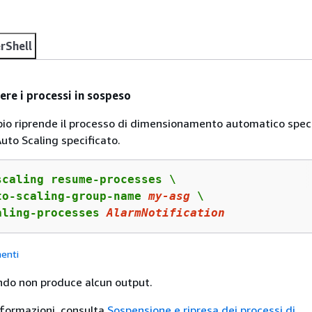
rShell
re i processi in sospeso
o riprende il processo di dimensionamento automatico speci
Auto Scaling specificato.
scaling resume-processes \

to-scaling-group-name 
my
-asg
 \

aling-processes 
AlarmNotification
enti
do non produce alcun output.
informazioni, consulta
Sospensione e ripresa dei processi di