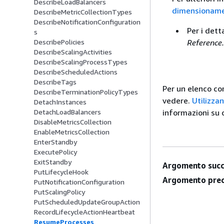
DescribeLoadBalancers
dimensionam
DescribeMetricCollectionTypes
DescribeNotificationConfiguration
Per i dett
s
Reference.
DescribePolicies
DescribeScalingActivities
DescribeScalingProcessTypes
DescribeScheduledActions
DescribeTags
Per un elenco co
DescribeTerminationPolicyTypes
vedere.
Utilizza
DetachInstances
informazioni su c
DetachLoadBalancers
DisableMetricsCollection
EnableMetricsCollection
EnterStandby
ExecutePolicy
ExitStandby
Argomento succ
PutLifecycleHook
Argomento prec
PutNotificationConfiguration
PutScalingPolicy
PutScheduledUpdateGroupAction
RecordLifecycleActionHeartbeat
ResumeProcesses