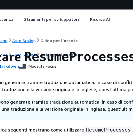
istenza
Strumenti per sviluppatori
Risorse AI
ione
Auto Scaling
Guida per l’utente
zare
ResumeProcesse
ione
Auto Scaling
Guida per l’utente
arkdown
Modalità Focus
no generate tramite traduzione automatica. In caso di conflitt
traduzione e la versione originale in Inglese, quest'ultima pr
sono generate tramite traduzione automatica. In caso di confl
i una traduzione e la versione originale in Inglese, quest'ulti
dice seguenti mostrano come utilizzare
.
ResumeProcesses