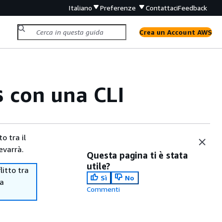
Italiano
Preferenze
Contattaci
Feedback
Crea un Account AWS
con una CLI
s
o tra il
evarrà.
Questa pagina ti è stata
utile?
itto tra
Sì
No
ma
Commenti