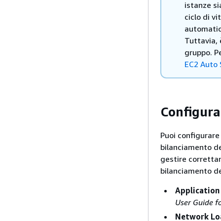
istanze si
ciclo di 
automatic
Tuttavia, 
gruppo. Pe
EC2 Auto 
Configura 
Puoi configurare i
bilanciamento del
gestire correttam
bilanciamento del
Application
User Guide f
Network Loa