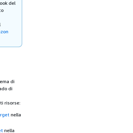
hook del
to
l
azon
stema di
ado di
i risorse:
arget
nella
et
nella