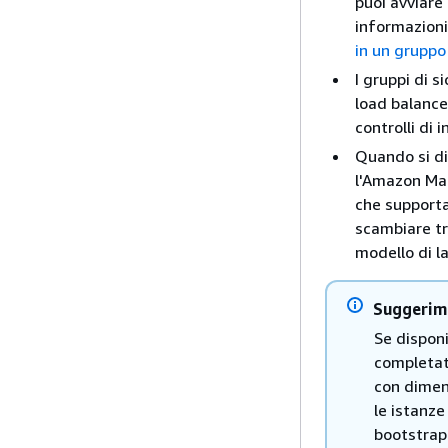
puoi avviare 
informazioni
in un gruppo
I gruppi di s
load balance
controlli di i
Quando si di
l'Amazon Mac
che supporta
scambiare tr
modello di l
Suggerim
Se disponi
completati
con dimen
le istanze
bootstrap 