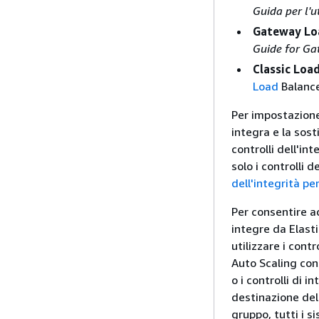
Guida per l'
Gateway Lo
Guide for G
Classic Loa
Load
Balance
Per impostazione
integra e la sost
controlli dell'i
solo i controlli 
dell'integrità p
Per consentire a
integre da Elast
utilizzare i cont
Auto Scaling cons
o i controlli di i
destinazione del
gruppo, tutti i s