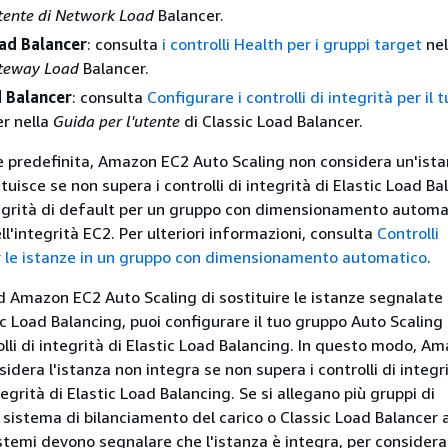
utente di Network Load
Balancer.
ad Balancer
: consulta
i controlli Health per i gruppi target
nel
ateway Load
Balancer.
d Balancer
: consulta
Configurare i controlli di integrità per il 
r nella
Guida per l'utente
di Classic Load Balancer.
 predefinita, Amazon EC2 Auto Scaling non considera un'ist
ituisce se non supera i controlli di integrità di Elastic Load Bal
ntegrità di default per un gruppo con dimensionamento autom
dell'integrità EC2. Per ulteriori informazioni, consulta
Controlli
er le istanze in un gruppo con dimensionamento automatico
.
d Amazon EC2 Auto Scaling di sostituire le istanze segnalat
ic Load Balancing, puoi configurare il tuo gruppo Auto Scaling
rolli di integrità di Elastic Load Balancing. In questo modo, A
idera l'istanza non integra se non supera i controlli di integr
ntegrità di Elastic Load Balancing. Se si allegano più gruppi di
 sistema di bilanciamento del carico o Classic Load Balancer 
istemi devono segnalare che l'istanza è integra, per considerar