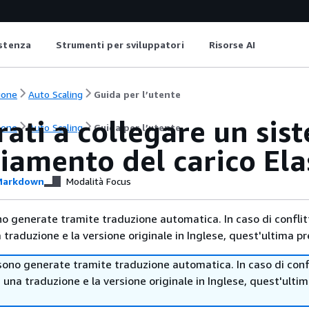
istenza
Strumenti per sviluppatori
Risorse AI
ione
Auto Scaling
Guida per l’utente
ati a collegare un sis
ione
Auto Scaling
Guida per l’utente
iamento del carico Ela
arkdown
Modalità Focus
no generate tramite traduzione automatica. In caso di conflitt
traduzione e la versione originale in Inglese, quest'ultima pr
sono generate tramite traduzione automatica. In caso di confl
i una traduzione e la versione originale in Inglese, quest'ulti