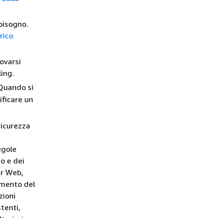
 bisogno.
rico
rovarsi
ing.
 Quando si
ificare un
sicurezza
egole
o e dei
er Web,
amento del
zioni
tenti,