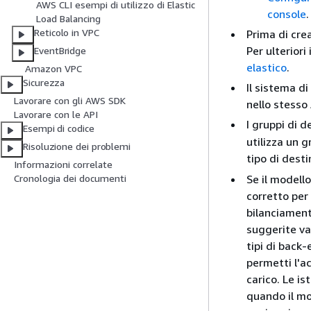
AWS CLI esempi di utilizzo di Elastic
console
.
Load Balancing
Reticolo in VPC
Prima di crea
Per ulterior
EventBridge
elastico
.
Amazon VPC
Sicurezza
Il sistema di
Lavorare con gli AWS SDK
nello stesso
Lavorare con le API
I gruppi di 
Esempi di codice
utilizza un 
Risoluzione dei problemi
tipo di dest
Informazioni correlate
Se il modello
Cronologia dei documenti
corretto per 
bilanciament
suggerite va
tipi di back-
permetti l'a
carico. Le i
quando il mo