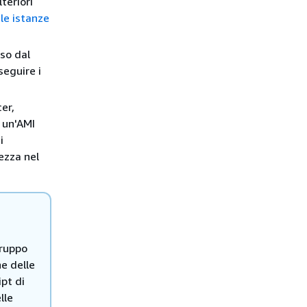
teriori
le istanze
sso dal
seguire i
er,
 un'AMI
i
ezza nel
gruppo
e delle
ipt di
lle