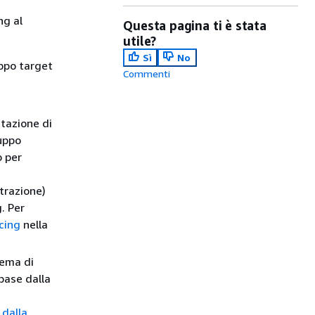
ng al
Questa pagina ti è stata
utile?
Sì
No
uppo target
Commenti
tazione di
ruppo
o per
trazione)
. Per
ncing
nella
tema di
base dalla
 dalla