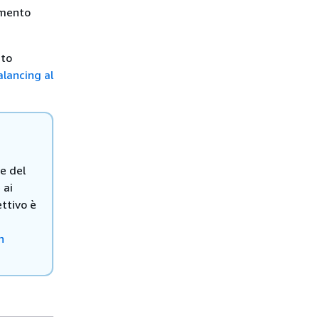
amento
uto
alancing al
te del
 ai
ettivo è
n