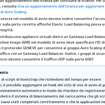
un aggiornamento dell'istanza per sostituire le istanze. Per ul
, consulta
Usa un aggiornamento dell'istanza per aggiornare 
 di Auto Scaling
.
icurezza nel modello di avvio devono inoltre consentire l'acce
r sulla porta corretta affinché Elastic Load Balancing possa e
ntegrità.
stribuiscono appliance virtuali dietro un Gateway Load Balanc
hine Image (AMI) nel modello di avvio deve specificare l'ID di
 il protocollo GENEVE per consentire al gruppo Auto Scaling d
affico con un Gateway Load Balancer. Inoltre, i gruppi di sicur
ancio devono consentire il traffico UDP sulla porta 6081.
ento
 di script di bootstrap che richiedono del tempo per essere
, è possibile aggiungere un hook del ciclo di vita di avvio al 
sionamento automatico in modo da ritardare da registrazion
 dietro il sistema di bilanciamento del carico prima che gli scr
siano stati completati correttamente e che le applicazioni ne