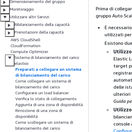
Dimensionamento del gruppo
Prima di collega
Monitoraggio
gruppo Auto Scal
Utilizzare altri Servizi
Ribilanciamento della capacità
È necessario
Prenotazioni della capacità
utilizzati pe
AWS CloudShell
Esistono due
CloudFormation
Utilizzo
Compute Optimizer
Sistema di bilanciamento del carico
Elastic 
elastico
target p
Preparati a collegare un sistema
registra
di bilanciamento del carico
automati
Come collegare un sistema di
delle is
bilanciamento del carico
Configurare un load balancer
ulterior
Verifica lo stato di collegamento
Guida pe
Aggiunta di una zona di disponibilità
Utilizz
Rimozione di una zona di
bilancia
disponibilità
Come scollegare un sistema di
console 
bilanciamento del carico
Configur