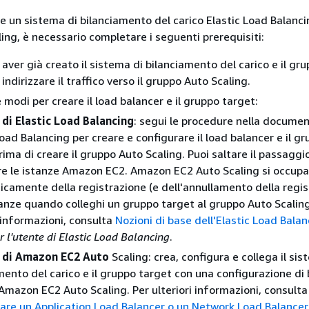
re un sistema di bilanciamento del carico Elastic Load Balanci
ing, è necessario completare i seguenti prerequisiti:
 aver già creato il sistema di bilanciamento del carico e il gr
r indirizzare il traffico verso il gruppo Auto Scaling.
 modi per creare il load balancer e il gruppo target:
 di Elastic Load Balancing
: segui le procedure nella documen
Load Balancing per creare e configurare il load balancer e il g
rima di creare il gruppo Auto Scaling. Puoi saltare il passaggi
re le istanze Amazon EC2. Amazon EC2 Auto Scaling si occupa
camente della registrazione (e dell'annullamento della regis
tanze quando colleghi un gruppo target al gruppo Auto Scaling
i informazioni, consulta
Nozioni di base dell'Elastic Load Bala
r l'utente di Elastic Load Balancing
.
o di Amazon EC2 Auto
Scaling: crea, configura e collega il sis
mento del carico e il gruppo target con una configurazione di 
Amazon EC2 Auto Scaling. Per ulteriori informazioni, consulta
are un Application Load Balancer o un Network Load Balancer