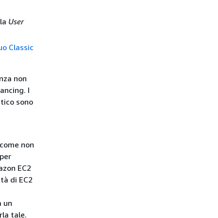
la
User
tuo Classic
anza non
ancing. I
atico sono
e come non
 per
mazon EC2
ità di EC2
a un
la tale.