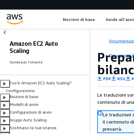
Nozioni di base
Guide all'ass
Documentaz
Amazon EC2 Auto
Scaling
Prepar
Documentaz
Guida per l’utente
bilanc
PDF
RSS
M
Cos'è Amazon EC2 Auto Scaling?
Configurazione
Le traduzioni so
Nozioni di base
contenuto di una 
Modelli di avvio
Configurazioni di avvio
Le traduzioni 
Gruppi Auto Scaling
il contenuto d
Sostituisci le tue istanze
prevarrà.