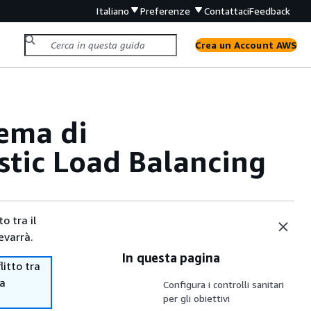
Italiano
Preferenze
Contattaci
Feedback
Crea un Account AWS
tema di
stic Load Balancing
o tra il
evarrà.
In questa pagina
itto tra
ma
Configura i controlli sanitari
per gli obiettivi