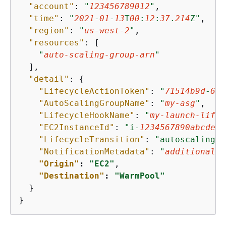
"account"
: 
"
123456789012
"
,

"time"
: 
"
2021
-
01
-
13
T
00
:
12
:
37
.
214
Z"
,

"region"
: 
"
us-west-2
"
,

"resources"
: [

"
auto-scaling-group-arn
"
  ],

"detail"
: 
{
"LifecycleActionToken"
: 
"
71514b9d
-
6a4
"AutoScalingGroupName"
: 
"
my-asg
"
,

"LifecycleHookName"
: 
"
my-launch-lifec
"EC2InstanceId"
: 
"i-
1234567890abcdef0
"LifecycleTransition"
: 
"autoscaling:E
"NotificationMetadata"
: 
"
additional-i
"Origin"
: 
"EC2"
,

"Destination"
: 
"WarmPool"
  } 

}