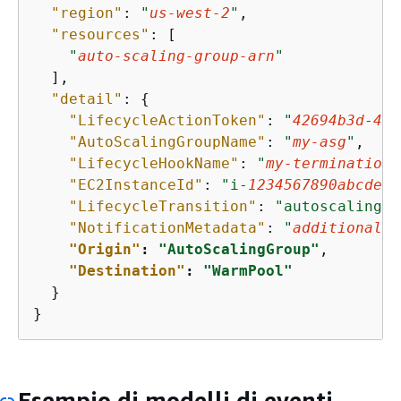
"region"
: 
"
us-west-2
"
,

"resources"
: [

"
auto-scaling-group-arn
"
  ],

"detail"
: 
{
"LifecycleActionToken"
: 
"
42694b3d
-
4b7
"AutoScalingGroupName"
: 
"
my-asg
"
, 

"LifecycleHookName"
: 
"
my-termination-
"EC2InstanceId"
: 
"i-
1234567890abcdef0
"LifecycleTransition"
: 
"autoscaling:E
"NotificationMetadata"
: 
"
additional-i
"Origin"
: 
"AutoScalingGroup"
,

"Destination"
: 
"WarmPool"
  } 

}
Esempio di modelli di eventi