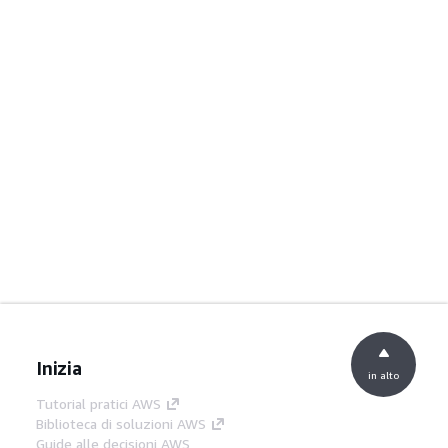
Inizia
in alto
Tutorial pratici AWS
Biblioteca di soluzioni AWS
Guide alle decisioni AWS