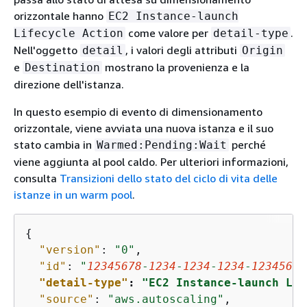
orizzontale hanno
EC2 Instance-launch
come valore per
.
Lifecycle Action
detail-type
Nell'oggetto
, i valori degli attributi
detail
Origin
e
mostrano la provenienza e la
Destination
direzione dell'istanza.
In questo esempio di evento di dimensionamento
orizzontale, viene avviata una nuova istanza e il suo
stato cambia in
perché
Warmed:Pending:Wait
viene aggiunta al pool caldo. Per ulteriori informazioni,
consulta
Transizioni dello stato del ciclo di vita delle
istanze in un warm pool
.
{
"version"
: 
"0"
,

"id"
: 
"
12345678
-
1234
-
1234
-
1234
-
12345678
"detail-type"
: 
"EC2 Instance-launch Lif
"source"
: 
"aws.autoscaling"
,
