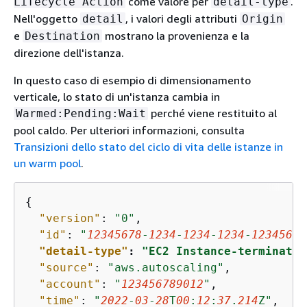
come valore per
.
Lifecycle Action
detail-type
Nell'oggetto
, i valori degli attributi
detail
Origin
e
mostrano la provenienza e la
Destination
direzione dell'istanza.
In questo caso di esempio di dimensionamento
verticale, lo stato di un'istanza cambia in
perché viene restituito al
Warmed:Pending:Wait
pool caldo. Per ulteriori informazioni, consulta
Transizioni dello stato del ciclo di vita delle istanze in
un warm pool
.
{
"version"
: 
"0"
,

"id"
: 
"
12345678
-
1234
-
1234
-
1234
-
12345678
"detail-type"
: 
"EC2 Instance-terminate 
"source"
: 
"aws.autoscaling"
,

"account"
: 
"
123456789012
"
,

"time"
: 
"
2022
-
03
-
28
T
00
:
12
:
37
.
214
Z"
,
