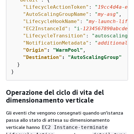
"LifecycleActionToken"
: 
"
19cc4d4a
-
e45
"AutoScalingGroupName"
: 
"
my-asg
"
,

"LifecycleHookName"
: 
"
my-launch-lifec
"EC2InstanceId"
: 
"i-
1234567890abcdef0
"LifecycleTransition"
: 
"autoscaling:E
"NotificationMetadata"
: 
"
additional-i
"Origin"
: 
"WarmPool"
,

"Destination"
: 
"AutoScalingGroup"
  } 

}
Operazione del ciclo di vita del
dimensionamento verticale
Gli eventi che vengono consegnati quando un'istanza
passa allo stato di attesa su dimensionamento
verticale hanno
EC2 Instance-terminate