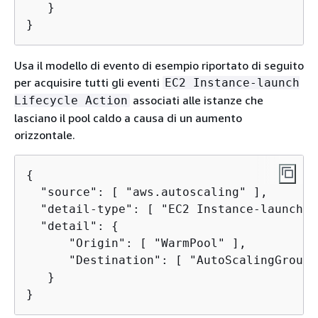
   }

}
Usa il modello di evento di esempio riportato di seguito
per acquisire tutti gli eventi
EC2 Instance-launch
associati alle istanze che
Lifecycle Action
lasciano il pool caldo a causa di un aumento
orizzontale.
{
  "source": [ "aws.autoscaling" ],

  "detail-type": [ "EC2 Instance-launch L
  "detail": 
{
      "Origin": [ "WarmPool" ],

      "Destination": [ "AutoScalingGroup" 
   }

}