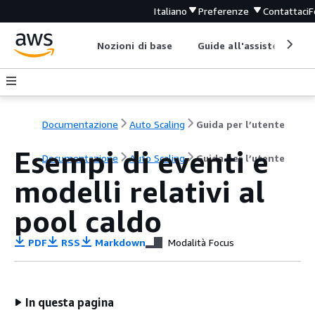
Italiano
Preferenze
Contattaci
F
Nozioni di base
Guide all'assistenza
Documentazione
Auto Scaling
Guida per l’utente
Esempi di eventi e
Documentazione
Auto Scaling
Guida per l’utente
modelli relativi al
pool caldo
PDF
RSS
Markdown
Modalità Focus
In questa pagina