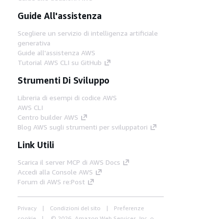
Guide All'assistenza
Scegliere un servizio di intelligenza artificiale
generativa
Guide all'assistenza AWS
Tutorial AWS CLI su GitHub
Strumenti Di Sviluppo
Libreria di esempi di codice AWS
AWS CLI
Centro builder AWS
Blog AWS sugli strumenti per sviluppatori
Link Utili
Scarica il server MCP di AWS Docs
Accedi alla Console AWS
Forum di AWS re:Post
Privacy
Condizioni del sito
Preferenze
cookie
© 2026, Amazon Web Services, Inc. o