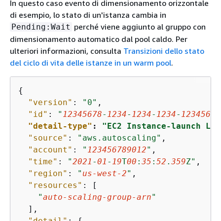
In questo caso evento di dimensionamento orizzontale
di esempio, lo stato di un'istanza cambia in
perché viene aggiunto al gruppo con
Pending:Wait
dimensionamento automatico dal pool caldo. Per
ulteriori informazioni, consulta
Transizioni dello stato
del ciclo di vita delle istanze in un warm pool
.
{
"version"
: 
"0"
,

"id"
: 
"
12345678
-
1234
-
1234
-
1234
-
12345678
"detail-type"
: 
"EC2 Instance-launch Lif
"source"
: 
"aws.autoscaling"
,

"account"
: 
"
123456789012
"
,

"time"
: 
"
2021
-
01
-
19
T
00
:
35
:
52
.
359
Z"
,

"region"
: 
"
us-west-2
"
,

"resources"
: [

"
auto-scaling-group-arn
"
  ],

"detail"
: 
{