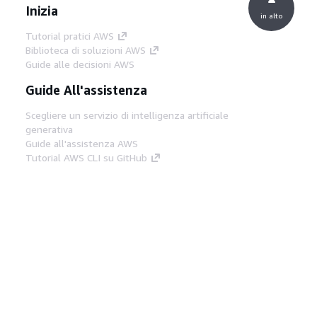
Inizia
in alto
Tutorial pratici AWS
Biblioteca di soluzioni AWS
Guide alle decisioni AWS
Guide All'assistenza
Scegliere un servizio di intelligenza artificiale
generativa
Guide all'assistenza AWS
Tutorial AWS CLI su GitHub
Strumenti Di Sviluppo
Libreria di esempi di codice AWS
AWS CLI
Centro builder AWS
Blog AWS sugli strumenti per sviluppatori
Link Utili
Scarica il server MCP di AWS Docs
Accedi alla Console AWS