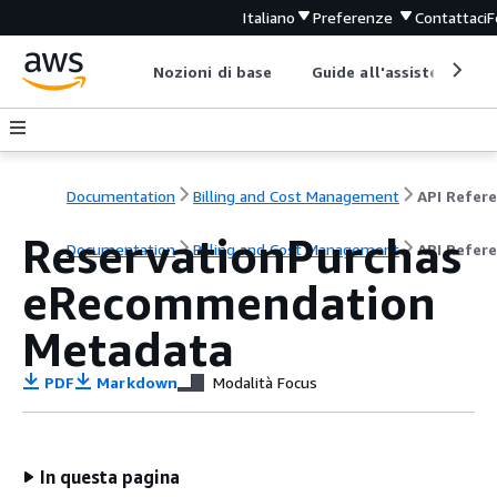
Italiano
Preferenze
Contattaci
F
Nozioni di base
Guide all'assistenza
Documentation
Billing and Cost Management
ReservationPurchas
Documentation
Billing and Cost Management
API Refer
eRecommendation
Metadata
PDF
Markdown
Modalità Focus
In questa pagina