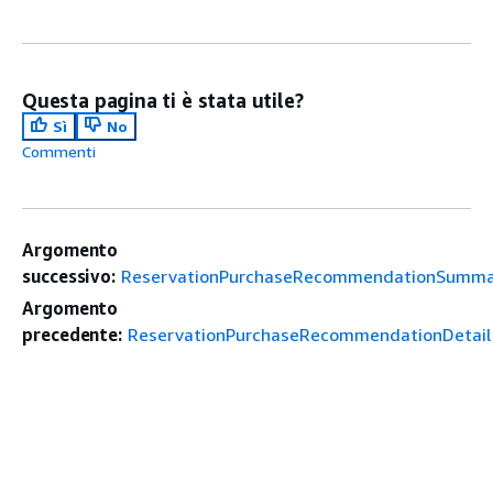
Questa pagina ti è stata utile?
Sì
No
Commenti
Argomento
successivo:
ReservationPurchaseRecommendationSumm
Argomento
precedente:
ReservationPurchaseRecommendationDetail