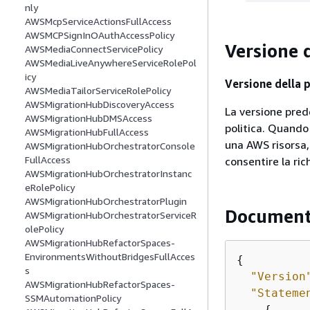
nly
AWSMcpServiceActionsFullAccess
AWSMCPSignInOAuthAccessPolicy
Versione d
AWSMediaConnectServicePolicy
AWSMediaLiveAnywhereServiceRolePol
icy
Versione della p
AWSMediaTailorServiceRolePolicy
AWSMigrationHubDiscoveryAccess
La versione prede
AWSMigrationHubDMSAccess
politica. Quando 
AWSMigrationHubFullAccess
una AWS risorsa,
AWSMigrationHubOrchestratorConsole
FullAccess
consentire la ric
AWSMigrationHubOrchestratorInstanc
eRolePolicy
AWSMigrationHubOrchestratorPlugin
Documento
AWSMigrationHubOrchestratorServiceR
olePolicy
AWSMigrationHubRefactorSpaces-
EnvironmentsWithoutBridgesFullAcces
{
s
"Version
AWSMigrationHubRefactorSpaces-
"Stateme
SSMAutomationPolicy
{