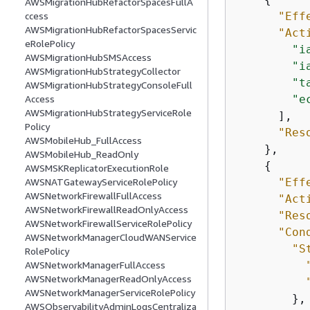
AWSMigrationHubRefactorSpacesFullA
"Eff
ccess
AWSMigrationHubRefactorSpacesServic
"Act
eRolePolicy
"i
AWSMigrationHubSMSAccess
"i
AWSMigrationHubStrategyCollector
"t
AWSMigrationHubStrategyConsoleFull
"e
Access
AWSMigrationHubStrategyServiceRole
      ],

Policy
"Res
AWSMobileHub_FullAccess
    },

AWSMobileHub_ReadOnly
{
AWSMSKReplicatorExecutionRole
"Eff
AWSNATGatewayServiceRolePolicy
AWSNetworkFirewallFullAccess
"Act
AWSNetworkFirewallReadOnlyAccess
"Res
AWSNetworkFirewallServiceRolePolicy
"Con
AWSNetworkManagerCloudWANService
"S
RolePolicy
AWSNetworkManagerFullAccess
AWSNetworkManagerReadOnlyAccess
AWSNetworkManagerServiceRolePolicy
        },

AWSObservabilityAdminLogsCentraliza