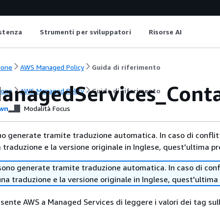
istenza
Strumenti per sviluppatori
Risorse AI
ione
AWS Managed Policy
Guida di riferimento
nagedServices_Contac
ione
AWS Managed Policy
Guida di riferimento
wn
Modalità Focus
no generate tramite traduzione automatica. In caso di conflitt
traduzione e la versione originale in Inglese, quest'ultima pr
sono generate tramite traduzione automatica. In caso di confli
na traduzione e la versione originale in Inglese, quest'ultima
nsente AWS a Managed Services di leggere i valori dei tag su