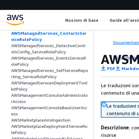
olePolicy
AWSLicenseManagerServiceRolePolicy
AWSLicenseManagerUserSubscriptions
Nozioni di base
Guide all'ass
ServiceRolePolicy
AWSM2ServicePolicy
AWSManagedServices_ContactsSer
viceRolePolicy
Documentaz
AWSManagedServices_DetectiveContr
olsConfig_ServiceRolePolicy
AWSMa
Documentaz
AWSManagedServices_EventsServiceR
olePolicy
PDF
Markdo
AWSManagedServices_SelfServiceRepo
rting_ServiceRolePolicy
AWSManagedServicesDeploymentTool
Le traduzioni so
kitPolicy
contenuto di una 
AWSManagementConsoleAdministrato
rAccess
Le traduzioni 
AWSManagementConsoleBasicUserAcc
contenuto di u
ess
AWSMarketplaceAmiIngestion
AWSMarketplaceDeploymentServiceRo
Descrizione
: co
lePolicy
risorse
AWSMarketplaceDiscoveryFullAccess