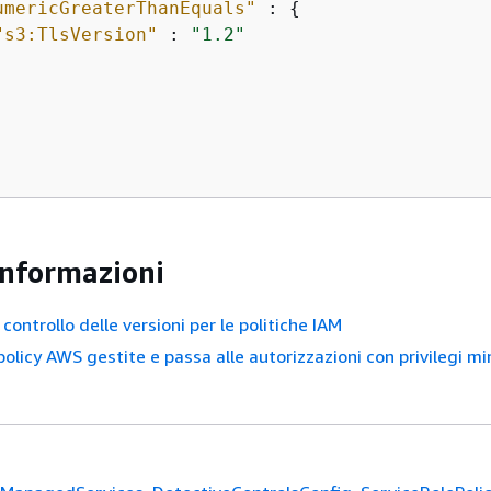
umericGreaterThanEquals"
 : 
{
"s3:TlsVersion"
 : 
"1.2"
 informazioni
controllo delle versioni per le politiche IAM
 policy AWS gestite e passa alle autorizzazioni con privilegi mi