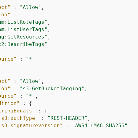
ect"
 : 
"Allow"
,

ion"
 : [

am:ListRoleTags"
,

am:ListUserTags"
,

ag:GetResources"
,

c2:DescribeTags"
ource"
 : 
"*"
ect"
 : 
"Allow"
,

ion"
 : 
"s3:GetBucketTagging"
,

ource"
 : 
"*"
,

dition"
 : 
{
tringEquals"
 : 
{
"s3:authType"
 : 
"REST-HEADER"
,

"s3:signatureversion"
 : 
"AWS4-HMAC-SHA256"