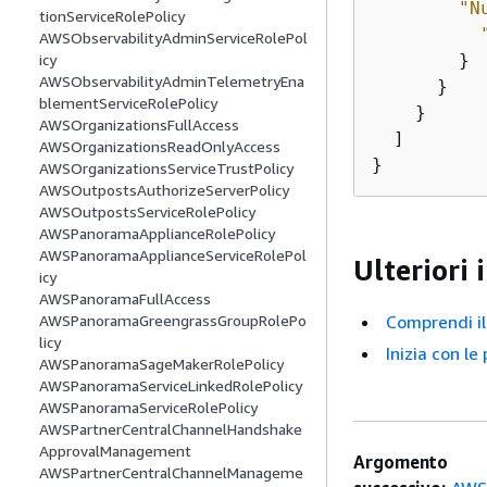
"N
tionServiceRolePolicy
AWSObservabilityAdminServiceRolePol
        }

icy
AWSObservabilityAdminTelemetryEna
      }

blementServiceRolePolicy
    }

AWSOrganizationsFullAccess
  ]

AWSOrganizationsReadOnlyAccess
}
AWSOrganizationsServiceTrustPolicy
AWSOutpostsAuthorizeServerPolicy
AWSOutpostsServiceRolePolicy
AWSPanoramaApplianceRolePolicy
AWSPanoramaApplianceServiceRolePol
Ulteriori
icy
AWSPanoramaFullAccess
Comprendi il 
AWSPanoramaGreengrassGroupRolePo
licy
Inizia con le
AWSPanoramaSageMakerRolePolicy
AWSPanoramaServiceLinkedRolePolicy
AWSPanoramaServiceRolePolicy
AWSPartnerCentralChannelHandshake
ApprovalManagement
Argomento
AWSPartnerCentralChannelManageme