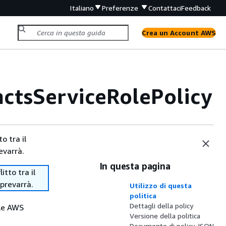
Italiano
Preferenze
Contattaci
Feedback
Crea un Account AWS
tsServiceRolePolicy
o tra il
evarrà.
In questa pagina
tto tra il
 prevarrà.
Utilizzo di questa
politica
Dettagli della policy
lle AWS
Versione della politica
Documento di policy JSON