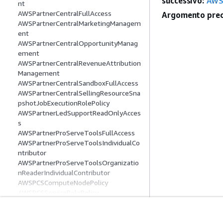
successivo:
AWSM
nt
AWSPartnerCentralFullAccess
Argomento prec
AWSPartnerCentralMarketingManagem
ent
AWSPartnerCentralOpportunityManag
ement
AWSPartnerCentralRevenueAttribution
Management
AWSPartnerCentralSandboxFullAccess
AWSPartnerCentralSellingResourceSna
pshotJobExecutionRolePolicy
AWSPartnerLedSupportReadOnlyAcces
s
AWSPartnerProServeToolsFullAccess
AWSPartnerProServeToolsIndividualCo
ntributor
AWSPartnerProServeToolsOrganizatio
nReaderIndividualContributor
AWSPCSComputeNodePolicy
AWSPCSServiceRolePolicy
AWSPriceListServiceFullAccess
AWSPrivateCAAuditor
AWSPrivateCAConnectorForKubernete