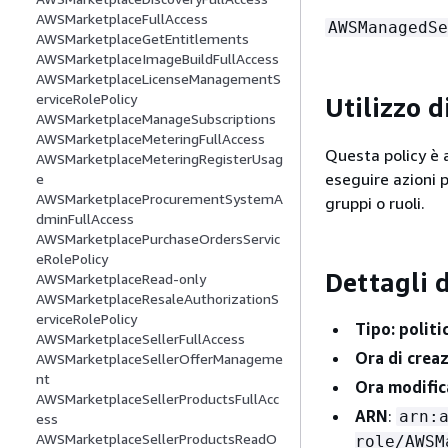
AWSMarketplaceFullAccess
AWSManagedSe
AWSMarketplaceGetEntitlements
AWSMarketplaceImageBuildFullAccess
AWSMarketplaceLicenseManagementS
erviceRolePolicy
Utilizzo d
AWSMarketplaceManageSubscriptions
AWSMarketplaceMeteringFullAccess
Questa policy è a
AWSMarketplaceMeteringRegisterUsag
eseguire azioni p
e
AWSMarketplaceProcurementSystemA
gruppi o ruoli.
dminFullAccess
AWSMarketplacePurchaseOrdersServic
eRolePolicy
Dettagli d
AWSMarketplaceRead-only
AWSMarketplaceResaleAuthorizationS
erviceRolePolicy
Tipo: politi
AWSMarketplaceSellerFullAccess
Ora di crea
AWSMarketplaceSellerOfferManageme
nt
Ora modific
AWSMarketplaceSellerProductsFullAcc
ARN
:
arn:
ess
AWSMarketplaceSellerProductsReadO
role/AWSM