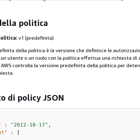
ella politica
olitica:
v1 (predefinita)
finita della politica è la versione che definisce le autorizzazio
un utente o un ruolo con la politica effettua una richiesta di
 AWS controlla la versione predefinita della politica per dete
hiesta.
 di policy JSON
"
 : 
"2012-10-17"
,

nt"
 : [
