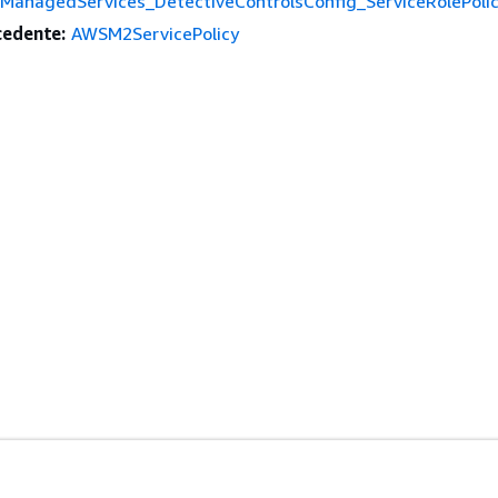
anagedServices_DetectiveControlsConfig_ServiceRolePoli
edente:
AWSM2ServicePolicy