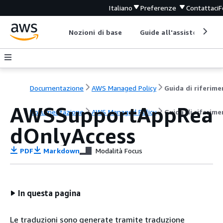
Italiano
Preferenze
Contattaci
F
Nozioni di base
Guide all'assistenza
Documentazione
AWS Managed Policy
AWSSupportAppRea
Documentazione
AWS Managed Policy
Guida di riferim
dOnlyAccess
PDF
Markdown
Modalità Focus
In questa pagina
Le traduzioni sono generate tramite traduzione