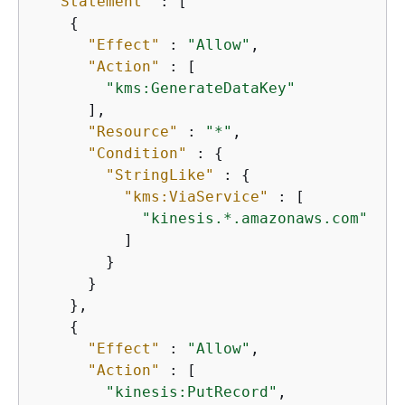
"Statement"
 : [

{
"Effect"
 : 
"Allow"
,

"Action"
 : [

"kms:GenerateDataKey"
      ],

"Resource"
 : 
"*"
,

"Condition"
 : 
{
"StringLike"
 : 
{
"kms:ViaService"
 : [

"kinesis.*.amazonaws.com"
          ]

        }

      }

    },

{
"Effect"
 : 
"Allow"
,

"Action"
 : [

"kinesis:PutRecord"
,
