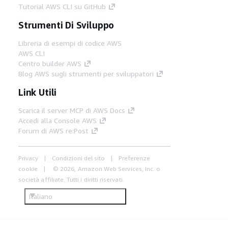
Tutorial AWS CLI su GitHub
Strumenti Di Sviluppo
Libreria di esempi di codice AWS
AWS CLI
Centro builder AWS
Blog AWS sugli strumenti per sviluppatori
Link Utili
Scarica il server MCP di AWS Docs
Accedi alla Console AWS
Forum di AWS re:Post
Privacy
Condizioni del sito
Preferenze
cookie
© 2026, Amazon Web Services, Inc. o
società affiliate. Tutti i diritti riservati.
Italiano