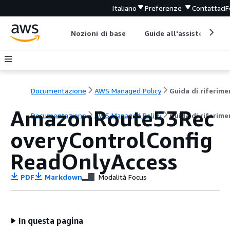
Italiano
Preferenze
Contattaci
F
Nozioni di base
Guide all'assistenza
Documentazione
AWS Managed Policy
AmazonRoute53Rec
Documentazione
AWS Managed Policy
Guida di riferim
overyControlConfig
ReadOnlyAccess
PDF
Markdown
Modalità Focus
In questa pagina