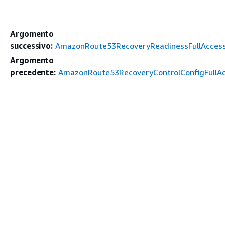
Argomento
successivo:
AmazonRoute53RecoveryReadinessFullAcces
Argomento
precedente:
AmazonRoute53RecoveryControlConfigFullA